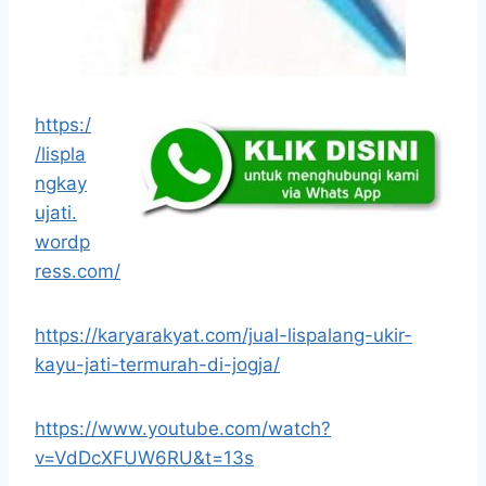
https:/
/lispla
ngkay
ujati.
wordp
ress.com/
https://karyarakyat.com/jual-lispalang-ukir-
kayu-jati-termurah-di-jogja/
https://www.youtube.com/watch?
v=VdDcXFUW6RU&t=13s