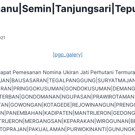
manu|Semin|Tanjungsari|Te
021
[pgp_galery]
apat Pemesanan Nomina Ukiran Jati Perhutani Termur
EJAN|BAUSASARAN|TEGALPANGGUNG|SURYATMAJA
RAN|PRINGGOKUSUMAN|GONDOKUSUMAN|DEMANG
O|TERBAN|GONDOMANAN|NGUPASAN|PRAWIROTAMAN|J
TAN|GOWONGAN|KOTAGEDE|REJOWINANGUN|PRENG
N|PANEMBAHAN|KADIPATEN|MANTRIJERON|GEDONG
RIJERON|MERGANGSAN|KEPARAKAN|WIROGUNAN|
TOPRAJAN|PAKUALAMAN|PURWOKINANTI|GUNUNGK