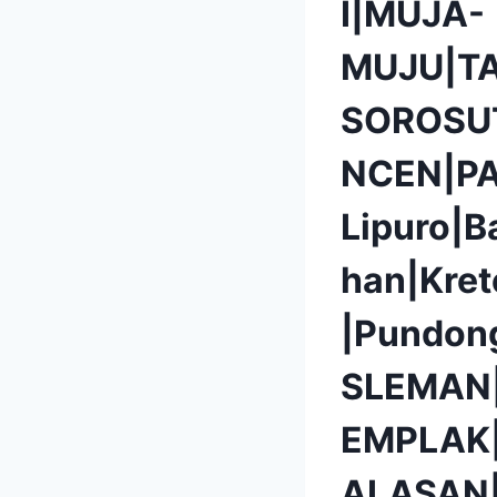
I|MUJA-
MUJU|T
SOROSU
NCEN|P
Lipuro|B
han|Kret
|Pundon
SLEMAN
EMPLAK
ALASAN