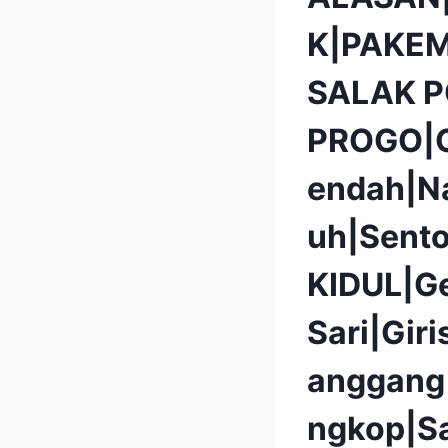
K|PAKEM
SALAK 
PROGO|G
endah|N
uh|Sent
KIDUL|G
Sari|Gir
anggang
ngkop|S