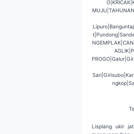
O|KRICAK
MUJU|TAHUNAN
Lipuro|Banguntap
t|Pundong|San
NGEMPLAK|CAN
AGLIK|
PROGO|Galur|Gir
Sari|Girisubo|K
ngkop|Sa
T
Lisplang ukir j