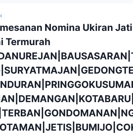
I
mesanan Nomina Ukiran Jati
i Termurah
|DANUREJAN|BAUSASARAN|
|SURYATMAJAN|GEDONGTE
NDURAN|PRINGGOKUSUMA
AN|DEMANGAN|KOTABARU|
O|TERBAN|GONDOMANAN|N
OTAMAN|JETIS|BUMIJO|CO