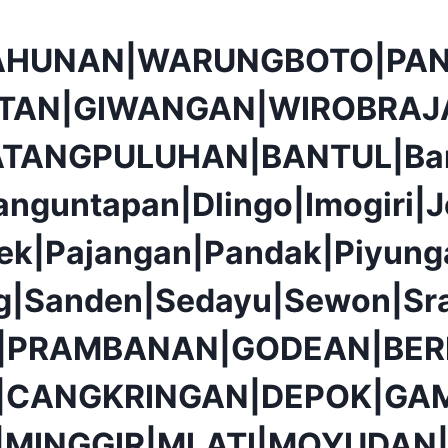
AHUNAN|WARUNGBOTO|PAN
TAN|GIWANGAN|WIROBRAJ
ATANGPULUHAN|BANTUL|Ba
anguntapan|Dlingo|Imogiri|J
ek|Pajangan|Pandak|Piyunga
g|Sanden|Sedayu|Sewon|Sr
|PRAMBANAN|GODEAN|BER
|CANGKRINGAN|DEPOK|GAM
|MINGGIR|MLATI|MOYUDAN