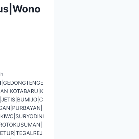
pus|Wono
ah
N|GEDONGTENGE
AN|KOTABARU|K
ETIS|BUMIJO|C
GAN|PURBAYAN|
KIWO|SURYODINI
BROTOKUSUMAN|
ETUR|TEGALREJ