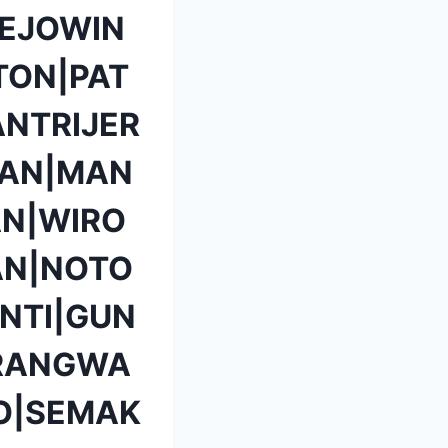
EJOWIN
TON|PAT
NTRIJER
TAN|MAN
N|WIRO
AN|NOTO
NTI|GUN
ARANGWA
O|SEMAK