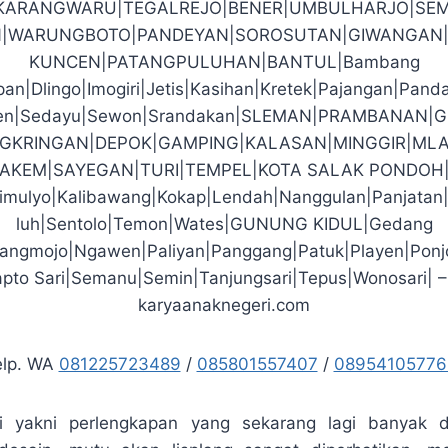
|KARANGWARU|TEGALREJO|BENER|UMBULHARJO|SEM
|WARUNGBOTO|PANDEYAN|SOROSUTAN|GIWANGAN|
KUNCEN|PATANGPULUHAN|BANTUL|Bambang
an|Dlingo|Imogiri|Jetis|Kasihan|Kretek|Pajangan|Pand
den|Sedayu|Sewon|Srandakan|SLEMAN|PRAMBANAN|
GKRINGAN|DEPOK|GAMPING|KALASAN|MINGGIR|MLA
PAKEM|SAYEGAN|TURI|TEMPEL|KOTA SALAK PONDOH
imulyo|Kalibawang|Kokap|Lendah|Nanggulan|Panjatan
luh|Sentolo|Temon|Wates|GUNUNG KIDUL|Gedang
arangmojo|Ngawen|Paliyan|Panggang|Patuk|Playen|Ponj
pto Sari|Semanu|Semin|Tanjungsari|Tepus|Wonosari| –
karyaanaknegeri.com
elp. WA
081225723489
/
085801557407
/
08954105776
ati yakni perlengkapan yang sekarang lagi banyak di