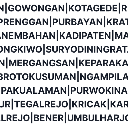
N|GOWONGAN|KOTAGEDE|R
PRENGGAN|PURBAYAN|KRA
ANEMBAHAN|KADIPATEN|MA
ONGKIWO|SURYODININGRA
ON|MERGANGSAN|KEPARAKA
BROTOKUSUMAN|NGAMPIL
|PAKUALAMAN|PURWOKINA
UR|TEGALREJO|KRICAK|K
ALREJO|BENER|UMBULHARJ