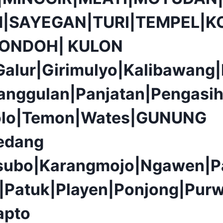
|SAYEGAN|TURI|TEMPEL|K
PONDOH| KULON
alur|Girimulyo|Kalibawang
anggulan|Panjatan|Pengasih
olo|Temon|Wates|GUNUNG
edang
isubo|Karangmojo|Ngawen|P
|Patuk|Playen|Ponjong|Purw
apto