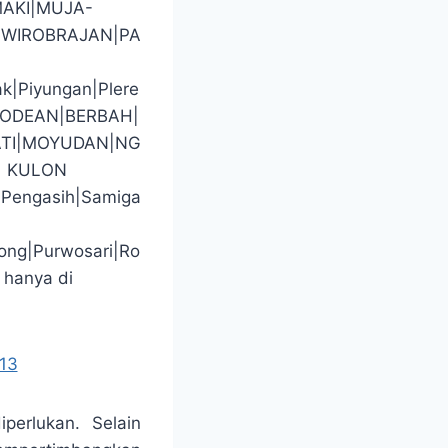
AKI|MUJA-
WIROBRAJAN|PA
ak|Piyungan|Plere
GODEAN|BERBAH|
TI|MOYUDAN|NG
| KULON
|Pengasih|Samiga
ong|Purwosari|Ro
 hanya di
13
perlukan. Selain