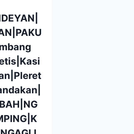
DEYAN|
AN|PAKU
mbang
etis|Kasi
n|Pleret
andakan|
BAH|NG
PING|K
|NGAGLI