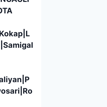
OTA
|Kokap|L
|Samigal
aliyan|P
osari|Ro