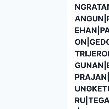
NGRATA
ANGUN|
EHAN|P
ON|GED
TRIJER
GUNAN|
PRAJAN
UNGKET
RU|TEG