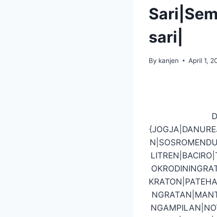
Sari|Se
sari|
By
kanjen
April 1, 2
D
{JOGJA|DANUR
N|SOSROMENDU
LITREN|BACIR
OKRODININGRA
KRATON|PATEHA
NGRATAN|MANT
NGAMPILAN|NO