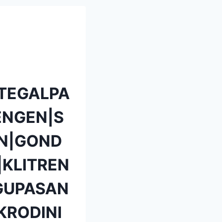
TEGALPA
NGEN|S
N|GOND
KLITREN
GUPASAN
KRODINI