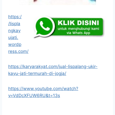
https:/
/lispla
ngkay
ujati.
wordp
ress.com/
https://karyarakyat.com/jual-lispalang-ukir-
kayu-jati-termurah-di-jogja/
https://www.youtube.com/watch?
v=VdDcXFUW6RU&t=13s