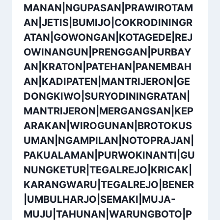
MANAN|NGUPASAN|PRAWIROTAM
AN|JETIS|BUMIJO|COKRODININGR
ATAN|GOWONGAN|KOTAGEDE|REJ
OWINANGUN|PRENGGAN|PURBAY
AN|KRATON|PATEHAN|PANEMBAH
AN|KADIPATEN|MANTRIJERON|GE
DONGKIWO|SURYODININGRATAN|
MANTRIJERON|MERGANGSAN|KEP
ARAKAN|WIROGUNAN|BROTOKUS
UMAN|NGAMPILAN|NOTOPRAJAN|
PAKUALAMAN|PURWOKINANTI|GU
NUNGKETUR|TEGALREJO|KRICAK|
KARANGWARU|TEGALREJO|BENER
|UMBULHARJO|SEMAKI|MUJA-
MUJU|TAHUNAN|WARUNGBOTO|P