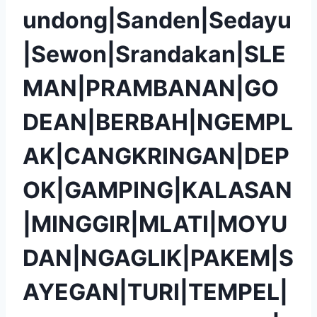
undong|Sanden|Sedayu
|Sewon|Srandakan|SLE
MAN|PRAMBANAN|GO
DEAN|BERBAH|NGEMPL
AK|CANGKRINGAN|DEP
OK|GAMPING|KALASAN
|MINGGIR|MLATI|MOYU
DAN|NGAGLIK|PAKEM|S
AYEGAN|TURI|TEMPEL|