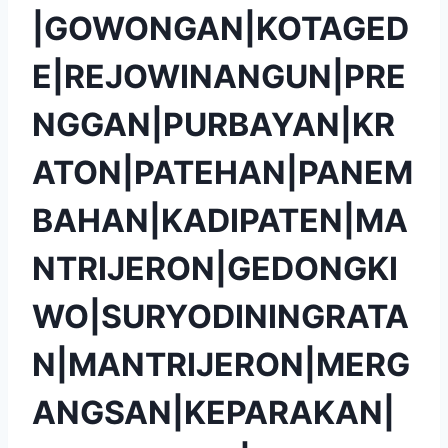
|GOWONGAN|KOTAGED
E|REJOWINANGUN|PRE
NGGAN|PURBAYAN|KR
ATON|PATEHAN|PANEM
BAHAN|KADIPATEN|MA
NTRIJERON|GEDONGKI
WO|SURYODININGRATA
N|MANTRIJERON|MERG
ANGSAN|KEPARAKAN|