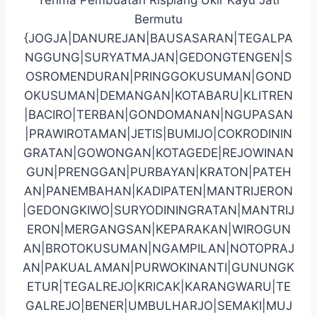
Bermutu
{JOGJA|DANUREJAN|BAUSASARAN|TEGALPA
NGGUNG|SURYATMAJAN|GEDONGTENGEN|S
OSROMENDURAN|PRINGGOKUSUMAN|GOND
OKUSUMAN|DEMANGAN|KOTABARU|KLITREN
|BACIRO|TERBAN|GONDOMANAN|NGUPASAN
|PRAWIROTAMAN|JETIS|BUMIJO|COKRODININ
GRATAN|GOWONGAN|KOTAGEDE|REJOWINAN
GUN|PRENGGAN|PURBAYAN|KRATON|PATEH
AN|PANEMBAHAN|KADIPATEN|MANTRIJERON
|GEDONGKIWO|SURYODININGRATAN|MANTRIJ
ERON|MERGANGSAN|KEPARAKAN|WIROGUN
AN|BROTOKUSUMAN|NGAMPILAN|NOTOPRAJ
AN|PAKUALAMAN|PURWOKINANTI|GUNUNGK
ETUR|TEGALREJO|KRICAK|KARANGWARU|TE
GALREJO|BENER|UMBULHARJO|SEMAKI|MUJ