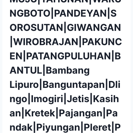
NGBOTO|PANDEYAN|S
OROSUTAN|GIWANGAN
|WIROBRAJAN|PAKUNC
EN|PATANGPULUHAN|B
ANTUL|Bambang
Lipuro|Banguntapan|Dli
ngo|Imogiri|Jetis|Kasih
an|Kretek|Pajangan|Pa
ndak|Piyungan|Pleret|P