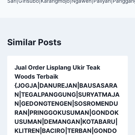
Sari|Girisubo|Karangmojo|Ngawen|Paliyan|Panggan
Similar Posts
Jual Order Lisplang Ukir Teak
Woods Terbaik
{JOGJA|DANUREJAN|BAUSASARA
N|TEGALPANGGUNG|SURYATMAJA
N|GEDONGTENGEN|SOSROMENDU
RAN|PRINGGOKUSUMAN|GONDOK
USUMAN|DEMANGAN|KOTABARU|
KLITREN|BACIRO|TERBAN|GONDO