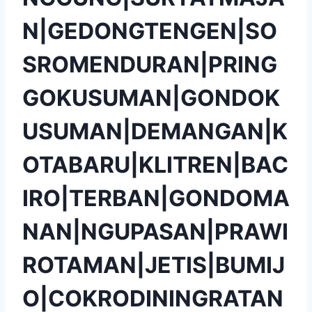
N|GEDONGTENGEN|SO
SROMENDURAN|PRING
GOKUSUMAN|GONDOK
USUMAN|DEMANGAN|K
OTABARU|KLITREN|BAC
IRO|TERBAN|GONDOMA
NAN|NGUPASAN|PRAWI
ROTAMAN|JETIS|BUMIJ
O|COKRODININGRATAN