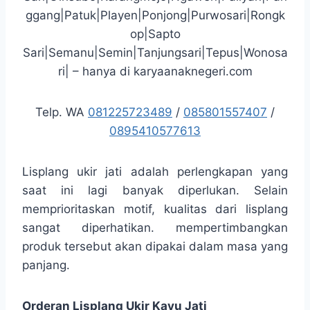
ggang|Patuk|Playen|Ponjong|Purwosari|Rongk
op|Sapto
Sari|Semanu|Semin|Tanjungsari|Tepus|Wonosa
ri| – hanya di karyaanaknegeri.com
Telp. WA
081225723489
/
085801557407
/
0895410577613
Lisplang ukir jati adalah perlengkapan yang
saat ini lagi banyak diperlukan. Selain
memprioritaskan motif, kualitas dari lisplang
sangat diperhatikan. mempertimbangkan
produk tersebut akan dipakai dalam masa yang
panjang.
Orderan Lisplang Ukir Kayu Jati