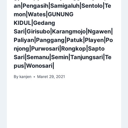
an|Pengasih|Samigaluh|Sentolo|Te
mon|Wates|GUNUNG
KIDUL|Gedang
Sari|Girisubo|Karangmojo|Ngawen|
Paliyan|Panggang|Patuk|Playen|Po
njong|Purwosari|Rongkop|Sapto
Sari|Semanu|Semin|Tanjungsari|Te
pus|Wonosari|
By
kanjen
Maret 29, 2021