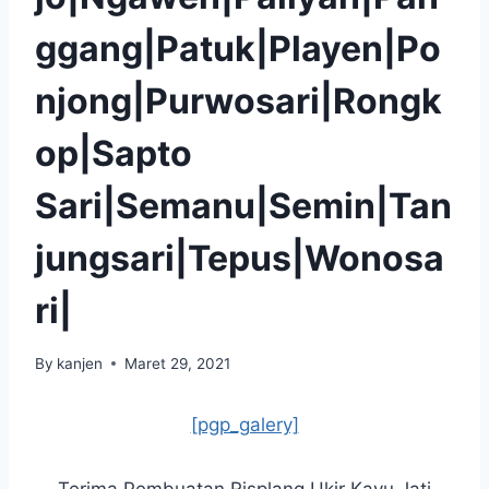
ggang|Patuk|Playen|Po
njong|Purwosari|Rongk
op|Sapto
Sari|Semanu|Semin|Tan
jungsari|Tepus|Wonosa
ri|
By
kanjen
Maret 29, 2021
[pgp_galery]
Terima Pembuatan Risplang Ukir Kayu Jati