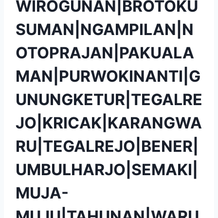
WIROGUNAN|BROTOKU
SUMAN|NGAMPILAN|N
OTOPRAJAN|PAKUALA
MAN|PURWOKINANTI|G
UNUNGKETUR|TEGALRE
JO|KRICAK|KARANGWA
RU|TEGALREJO|BENER|
UMBULHARJO|SEMAKI|
MUJA-
MUJU|TAHUNAN|WARU