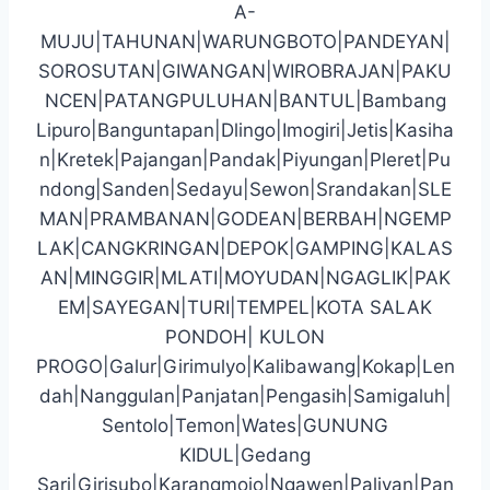
A-
MUJU|TAHUNAN|WARUNGBOTO|PANDEYAN|
SOROSUTAN|GIWANGAN|WIROBRAJAN|PAKU
NCEN|PATANGPULUHAN|BANTUL|Bambang
Lipuro|Banguntapan|Dlingo|Imogiri|Jetis|Kasiha
n|Kretek|Pajangan|Pandak|Piyungan|Pleret|Pu
ndong|Sanden|Sedayu|Sewon|Srandakan|SLE
MAN|PRAMBANAN|GODEAN|BERBAH|NGEMP
LAK|CANGKRINGAN|DEPOK|GAMPING|KALAS
AN|MINGGIR|MLATI|MOYUDAN|NGAGLIK|PAK
EM|SAYEGAN|TURI|TEMPEL|KOTA SALAK
PONDOH| KULON
PROGO|Galur|Girimulyo|Kalibawang|Kokap|Len
dah|Nanggulan|Panjatan|Pengasih|Samigaluh|
Sentolo|Temon|Wates|GUNUNG
KIDUL|Gedang
Sari|Girisubo|Karangmojo|Ngawen|Paliyan|Pan