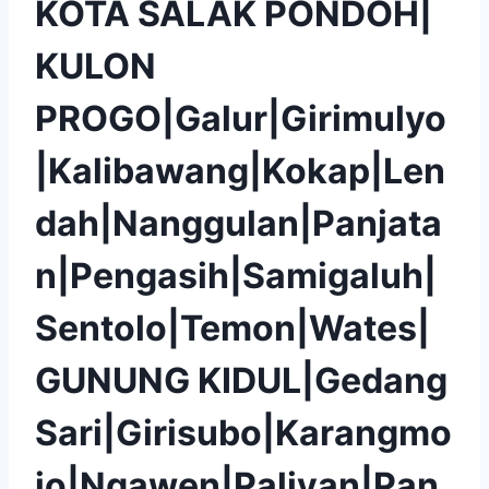
KOTA SALAK PONDOH|
KULON
PROGO|Galur|Girimulyo
|Kalibawang|Kokap|Len
dah|Nanggulan|Panjata
n|Pengasih|Samigaluh|
Sentolo|Temon|Wates|
GUNUNG KIDUL|Gedang
Sari|Girisubo|Karangmo
jo|Ngawen|Paliyan|Pan