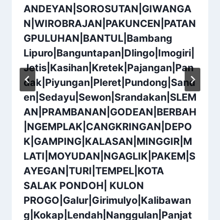
ANDEYAN|SOROSUTAN|GIWANGA
N|WIROBRAJAN|PAKUNCEN|PATAN
GPULUHAN|BANTUL|Bambang
Lipuro|Banguntapan|Dlingo|Imogiri|
Jetis|Kasihan|Kretek|Pajangan|Pan
dak|Piyungan|Pleret|Pundong|Sand
en|Sedayu|Sewon|Srandakan|SLEM
AN|PRAMBANAN|GODEAN|BERBAH
|NGEMPLAK|CANGKRINGAN|DEPO
K|GAMPING|KALASAN|MINGGIR|M
LATI|MOYUDAN|NGAGLIK|PAKEM|S
AYEGAN|TURI|TEMPEL|KOTA
SALAK PONDOH| KULON
PROGO|Galur|Girimulyo|Kalibawan
g|Kokap|Lendah|Nanggulan|Panjat