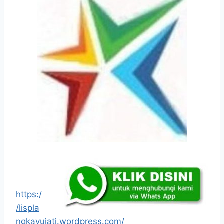
https:/
/lispla
ngkayujati.wordpress.com/