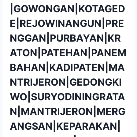
|GOWONGAN|KOTAGED
E|REJOWINANGUN|PRE
NGGAN|PURBAYAN|KR
ATON|PATEHAN|PANEM
BAHAN|KADIPATEN|MA
NTRIJERON|GEDONGKI
WO|SURYODININGRATA
N|MANTRIJERON|MERG
ANGSAN|KEPARAKAN|