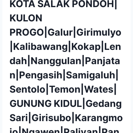
KOTA SALAK PONDOH|
KULON
PROGO|Galur|Girimulyo
|Kalibawang|Kokap|Len
dah|Nanggulan|Panjata
n|Pengasih|Samigaluh|
Sentolo|Temon|Wates|
GUNUNG KIDUL|Gedang
Sari|Girisubo|Karangmo
jo|Ngawen|Paliyan|Pan