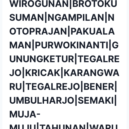
WIROGUNAN|BROTOKU
SUMAN|NGAMPILAN|N
OTOPRAJAN|PAKUALA
MAN|PURWOKINANTI|G
UNUNGKETUR|TEGALRE
JO|KRICAK|KARANGWA
RU|TEGALREJO|BENER|
UMBULHARJO|SEMAKI|
MUJA-
MUJU|TAHUNAN|WARU