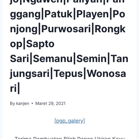
ggang|Patuk|Playen|Po
njong|Purwosari|Rongk
op|Sapto
Sari|Semanu|Semin|Tan
jungsari|Tepus|Wonosa
ri|
By
kanjen
Maret 29, 2021
[pgp_galery]
Terima Pembuatan Bilah Papan Ukiran Kayu