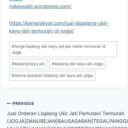
ngkayujati.wordpress.com/
https://karyarakyat.com/jual-lispalang-ukir-
kayu-jati-termurah-di-jogja/
#
harga lisplang ukir kayu jati per meter termurah di
Jogja
#
lisplang kayu jati
#
lisplang ukir kayu jati Jogja
#
terima pesanan lisplang ukir kayu jati Jogja
PREVIOUS
Jual Orderan Lisplang Ukir Jati Perhutani Termurah
{JOGJA|DANUREJAN|BAUSASARAN|TEGALPANGG