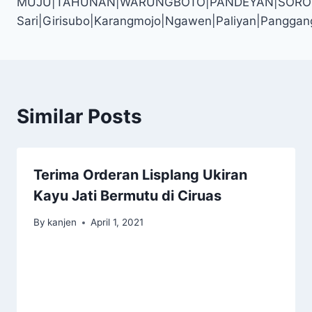
MUJU|TAHUNAN|WARUNGBOTO|PANDEYAN|SOROSUTAN
Sari|Girisubo|Karangmojo|Ngawen|Paliyan|Panggan
Similar Posts
Terima Orderan Lisplang Ukiran
Kayu Jati Bermutu di Ciruas
By
kanjen
April 1, 2021