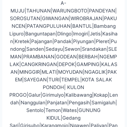
A-
MUJU|TAHUNAN|WARUNGBOTO|PANDEYAN|
SOROSUTAN|GIWANGAN|WIROBRAJAN|PAKU
NCEN|PATANGPULUHAN|BANTUL|Bambang
Lipuro|Banguntapan|Dlingo|Imogiri|Jetis|Kasiha
n|Kretek|Pajangan|Pandak|Piyungan|Pleret|Pu
ndong|Sanden|Sedayu|Sewon|Srandakan|SLE
MAN|PRAMBANAN|GODEAN|BERBAH|NGEMP
LAK|CANGKRINGAN|DEPOK|GAMPING|KALAS
AN|MINGGIR|MLATI|MOYUDAN|NGAGLIK|PAK
EM|SAYEGAN|TURI|TEMPEL|KOTA SALAK
PONDOH| KULON
PROGO|Galur|Girimulyo|Kalibawang|Kokap|Len
dah|Nanggulan|Panjatan|Pengasih|Samigaluh|
Sentolo|Temon|Wates|GUNUNG
KIDUL|Gedang
Sari|Girisubo|Karangmojo|Ngawen|Paliyan|Pan