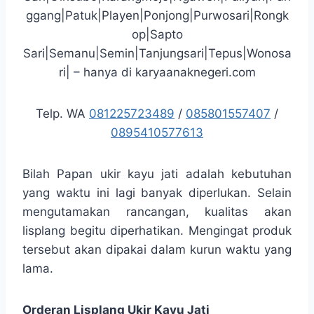
ggang|Patuk|Playen|Ponjong|Purwosari|Rongk
op|Sapto
Sari|Semanu|Semin|Tanjungsari|Tepus|Wonosa
ri| – hanya di karyaanaknegeri.com
Telp. WA
081225723489
/
085801557407
/
0895410577613
Bilah Papan ukir kayu jati adalah kebutuhan
yang waktu ini lagi banyak diperlukan. Selain
mengutamakan rancangan, kualitas akan
lisplang begitu diperhatikan. Mengingat produk
tersebut akan dipakai dalam kurun waktu yang
lama.
Orderan Lisplang Ukir Kayu Jati