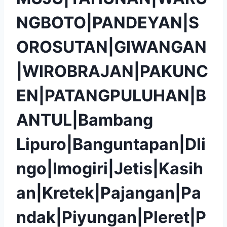
NGBOTO|PANDEYAN|S
OROSUTAN|GIWANGAN
|WIROBRAJAN|PAKUNC
EN|PATANGPULUHAN|B
ANTUL|Bambang
Lipuro|Banguntapan|Dli
ngo|Imogiri|Jetis|Kasih
an|Kretek|Pajangan|Pa
ndak|Piyungan|Pleret|P