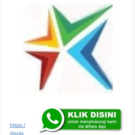
https:/
/lispla