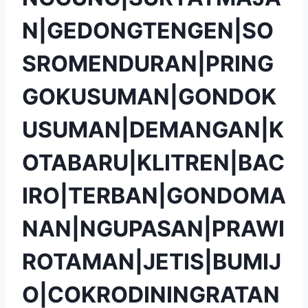
N|GEDONGTENGEN|SO
SROMENDURAN|PRING
GOKUSUMAN|GONDOK
USUMAN|DEMANGAN|K
OTABARU|KLITREN|BAC
IRO|TERBAN|GONDOMA
NAN|NGUPASAN|PRAWI
ROTAMAN|JETIS|BUMIJ
O|COKRODININGRATAN