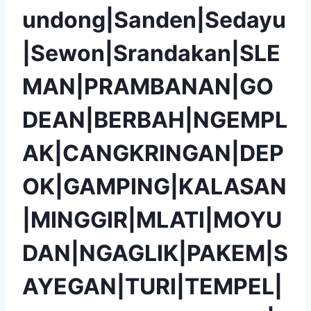
undong|Sanden|Sedayu
|Sewon|Srandakan|SLE
MAN|PRAMBANAN|GO
DEAN|BERBAH|NGEMPL
AK|CANGKRINGAN|DEP
OK|GAMPING|KALASAN
|MINGGIR|MLATI|MOYU
DAN|NGAGLIK|PAKEM|S
AYEGAN|TURI|TEMPEL|