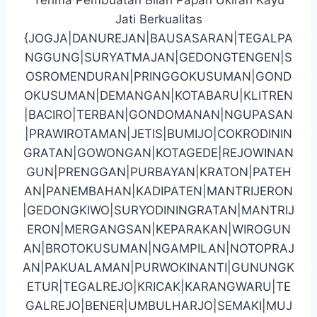
Jati Berkualitas
{JOGJA|DANUREJAN|BAUSASARAN|TEGALPA
NGGUNG|SURYATMAJAN|GEDONGTENGEN|S
OSROMENDURAN|PRINGGOKUSUMAN|GOND
OKUSUMAN|DEMANGAN|KOTABARU|KLITREN
|BACIRO|TERBAN|GONDOMANAN|NGUPASAN
|PRAWIROTAMAN|JETIS|BUMIJO|COKRODININ
GRATAN|GOWONGAN|KOTAGEDE|REJOWINAN
GUN|PRENGGAN|PURBAYAN|KRATON|PATEH
AN|PANEMBAHAN|KADIPATEN|MANTRIJERON
|GEDONGKIWO|SURYODININGRATAN|MANTRIJ
ERON|MERGANGSAN|KEPARAKAN|WIROGUN
AN|BROTOKUSUMAN|NGAMPILAN|NOTOPRAJ
AN|PAKUALAMAN|PURWOKINANTI|GUNUNGK
ETUR|TEGALREJO|KRICAK|KARANGWARU|TE
GALREJO|BENER|UMBULHARJO|SEMAKI|MUJ