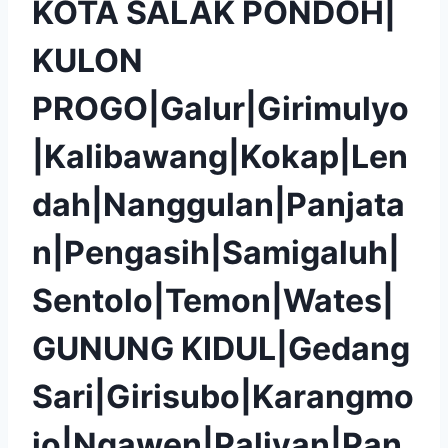
KOTA SALAK PONDOH|
KULON
PROGO|Galur|Girimulyo
|Kalibawang|Kokap|Len
dah|Nanggulan|Panjata
n|Pengasih|Samigaluh|
Sentolo|Temon|Wates|
GUNUNG KIDUL|Gedang
Sari|Girisubo|Karangmo
jo|Ngawen|Paliyan|Pan