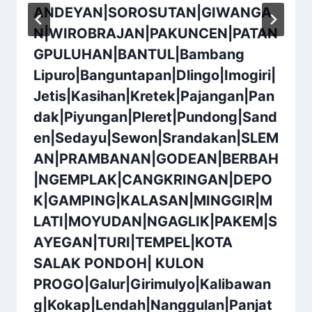
ANDEYAN|SOROSUTAN|GIWANGA
N|WIROBRAJAN|PAKUNCEN|PATAN
GPULUHAN|BANTUL|Bambang
Lipuro|Banguntapan|Dlingo|Imogiri|
Jetis|Kasihan|Kretek|Pajangan|Pan
dak|Piyungan|Pleret|Pundong|Sand
en|Sedayu|Sewon|Srandakan|SLEM
AN|PRAMBANAN|GODEAN|BERBAH
|NGEMPLAK|CANGKRINGAN|DEPO
K|GAMPING|KALASAN|MINGGIR|M
LATI|MOYUDAN|NGAGLIK|PAKEM|S
AYEGAN|TURI|TEMPEL|KOTA
SALAK PONDOH| KULON
PROGO|Galur|Girimulyo|Kalibawan
g|Kokap|Lendah|Nanggulan|Panjat