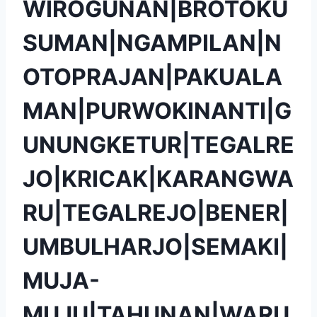
WIROGUNAN|BROTOKU
SUMAN|NGAMPILAN|N
OTOPRAJAN|PAKUALA
MAN|PURWOKINANTI|G
UNUNGKETUR|TEGALRE
JO|KRICAK|KARANGWA
RU|TEGALREJO|BENER|
UMBULHARJO|SEMAKI|
MUJA-
MUJU|TAHUNAN|WARU