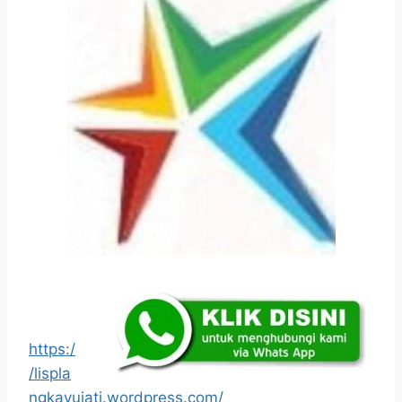
https:/
/lispla
ngkayujati.wordpress.com/