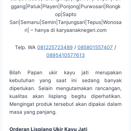
ggang|Patuk|Playen|Ponjong|Purwosari|Rongk
op|Sapto
Sari|Semanu|Semin|Tanjungsari|Tepus|Wonosa
ri| – hanya di karyaanaknegeri.com
Telp. WA
081225723489
/
085801557407
/
0895410577613
Bilah Papan ukir kayu jati merupakan
kebutuhan yang saat ini sedang banyak
diperlukan. Selain mengutamakan rancangan,
kualitas akan lisplang begitu diperhatikan.
Mengingat produk tersebut akan dipakai dalam
masa yang panjang.
Orderan Lisplang Ukir Kayu Jati