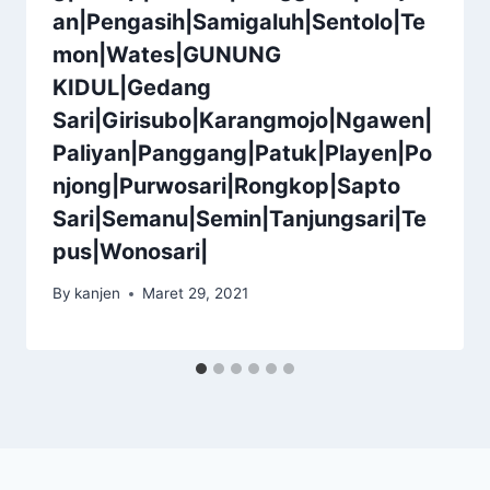
an|Pengasih|Samigaluh|Sentolo|Te
mon|Wates|GUNUNG
KIDUL|Gedang
Sari|Girisubo|Karangmojo|Ngawen|
Paliyan|Panggang|Patuk|Playen|Po
njong|Purwosari|Rongkop|Sapto
Sari|Semanu|Semin|Tanjungsari|Te
pus|Wonosari|
By
kanjen
Maret 29, 2021