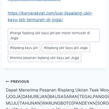
https://karyarakyat.com/jual-lispalang-ukir-
kayu-jati-termurah-di-jogja/
#
harga lisplang ukir kayu jati per meter termurah di
Jogja
#
lisplang kayu jati
#
lisplang ukir kayu jati Jogja
#
terima pesanan lisplang ukir kayu jati Jogja
PREVIOUS
Dapat Menerima Pesanan Risplang Ukiran Teak Wood
{JOGJA|DANUREJAN|BAUSASARAN|TEGALPANGG
MUJU|TAHUNAN|WARUNGBOTO|PANDEYAN|SOROSUTAN