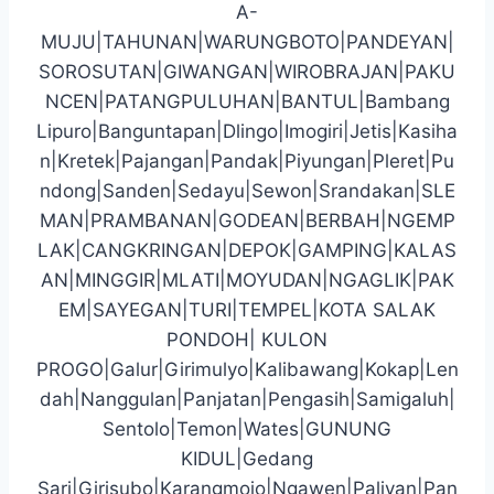
A-
MUJU|TAHUNAN|WARUNGBOTO|PANDEYAN|
SOROSUTAN|GIWANGAN|WIROBRAJAN|PAKU
NCEN|PATANGPULUHAN|BANTUL|Bambang
Lipuro|Banguntapan|Dlingo|Imogiri|Jetis|Kasiha
n|Kretek|Pajangan|Pandak|Piyungan|Pleret|Pu
ndong|Sanden|Sedayu|Sewon|Srandakan|SLE
MAN|PRAMBANAN|GODEAN|BERBAH|NGEMP
LAK|CANGKRINGAN|DEPOK|GAMPING|KALAS
AN|MINGGIR|MLATI|MOYUDAN|NGAGLIK|PAK
EM|SAYEGAN|TURI|TEMPEL|KOTA SALAK
PONDOH| KULON
PROGO|Galur|Girimulyo|Kalibawang|Kokap|Len
dah|Nanggulan|Panjatan|Pengasih|Samigaluh|
Sentolo|Temon|Wates|GUNUNG
KIDUL|Gedang
Sari|Girisubo|Karangmojo|Ngawen|Paliyan|Pan