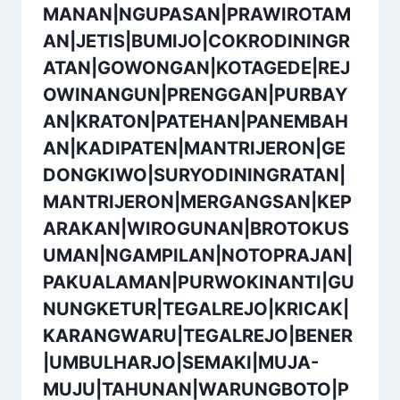
MANAN|NGUPASAN|PRAWIROTAM
AN|JETIS|BUMIJO|COKRODININGR
ATAN|GOWONGAN|KOTAGEDE|REJ
OWINANGUN|PRENGGAN|PURBAY
AN|KRATON|PATEHAN|PANEMBAH
AN|KADIPATEN|MANTRIJERON|GE
DONGKIWO|SURYODININGRATAN|
MANTRIJERON|MERGANGSAN|KEP
ARAKAN|WIROGUNAN|BROTOKUS
UMAN|NGAMPILAN|NOTOPRAJAN|
PAKUALAMAN|PURWOKINANTI|GU
NUNGKETUR|TEGALREJO|KRICAK|
KARANGWARU|TEGALREJO|BENER
|UMBULHARJO|SEMAKI|MUJA-
MUJU|TAHUNAN|WARUNGBOTO|P