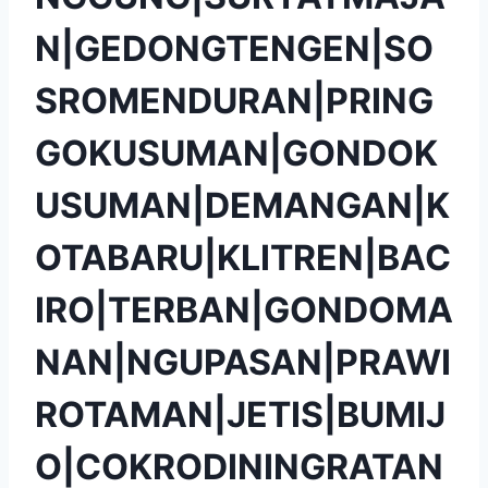
N|GEDONGTENGEN|SO
SROMENDURAN|PRING
GOKUSUMAN|GONDOK
USUMAN|DEMANGAN|K
OTABARU|KLITREN|BAC
IRO|TERBAN|GONDOMA
NAN|NGUPASAN|PRAWI
ROTAMAN|JETIS|BUMIJ
O|COKRODININGRATAN