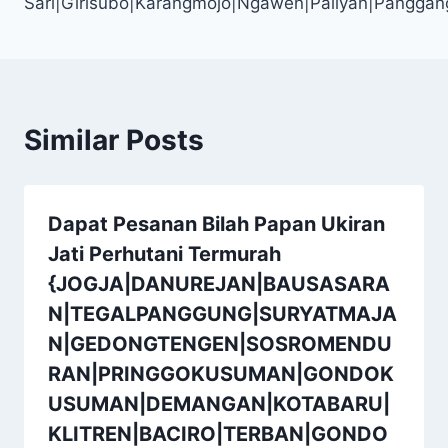
Sari|Girisubo|Karangmojo|Ngawen|Paliyan|Panggan
Similar Posts
Dapat Pesanan Bilah Papan Ukiran
Jati Perhutani Termurah
{JOGJA|DANUREJAN|BAUSASARA
N|TEGALPANGGUNG|SURYATMAJA
N|GEDONGTENGEN|SOSROMENDU
RAN|PRINGGOKUSUMAN|GONDOK
USUMAN|DEMANGAN|KOTABARU|
KLITREN|BACIRO|TERBAN|GONDO