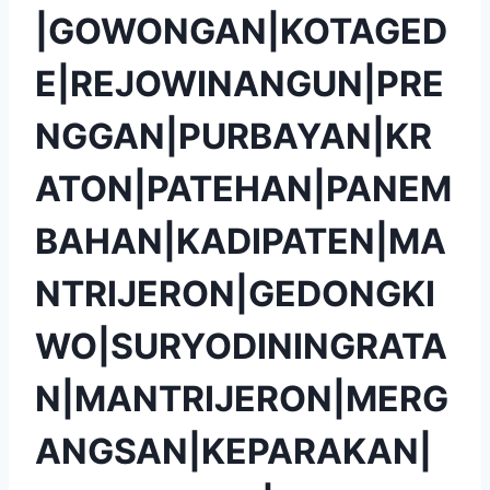
|GOWONGAN|KOTAGED
E|REJOWINANGUN|PRE
NGGAN|PURBAYAN|KR
ATON|PATEHAN|PANEM
BAHAN|KADIPATEN|MA
NTRIJERON|GEDONGKI
WO|SURYODININGRATA
N|MANTRIJERON|MERG
ANGSAN|KEPARAKAN|