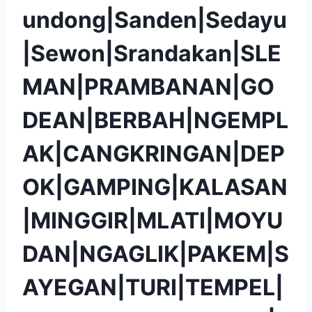
undong|Sanden|Sedayu
|Sewon|Srandakan|SLE
MAN|PRAMBANAN|GO
DEAN|BERBAH|NGEMPL
AK|CANGKRINGAN|DEP
OK|GAMPING|KALASAN
|MINGGIR|MLATI|MOYU
DAN|NGAGLIK|PAKEM|S
AYEGAN|TURI|TEMPEL|