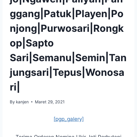
ggang|Patuk|Playen|Po
njong|Purwosari|Rongk
op|Sapto
Sari|Semanu|Semin|Tan
jungsari|Tepus|Wonosa
ri|
By
kanjen
Maret 29, 2021
[pgp_galery]
Terima Orderan Nomina Ukir Jati Perhutani