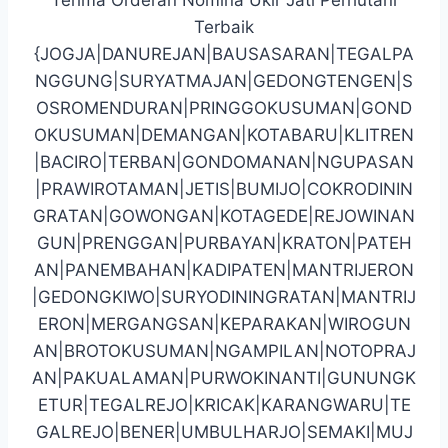
Terbaik
{JOGJA|DANUREJAN|BAUSASARAN|TEGALPA
NGGUNG|SURYATMAJAN|GEDONGTENGEN|S
OSROMENDURAN|PRINGGOKUSUMAN|GOND
OKUSUMAN|DEMANGAN|KOTABARU|KLITREN
|BACIRO|TERBAN|GONDOMANAN|NGUPASAN
|PRAWIROTAMAN|JETIS|BUMIJO|COKRODININ
GRATAN|GOWONGAN|KOTAGEDE|REJOWINAN
GUN|PRENGGAN|PURBAYAN|KRATON|PATEH
AN|PANEMBAHAN|KADIPATEN|MANTRIJERON
|GEDONGKIWO|SURYODININGRATAN|MANTRIJ
ERON|MERGANGSAN|KEPARAKAN|WIROGUN
AN|BROTOKUSUMAN|NGAMPILAN|NOTOPRAJ
AN|PAKUALAMAN|PURWOKINANTI|GUNUNGK
ETUR|TEGALREJO|KRICAK|KARANGWARU|TE
GALREJO|BENER|UMBULHARJO|SEMAKI|MUJ