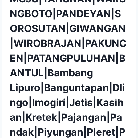
NGBOTO|PANDEYAN|S
OROSUTAN|GIWANGAN
|WIROBRAJAN|PAKUNC
EN|PATANGPULUHAN|B
ANTUL|Bambang
Lipuro|Banguntapan|Dli
ngo|Imogiri|Jetis|Kasih
an|Kretek|Pajangan|Pa
ndak|Piyungan|Pleret|P