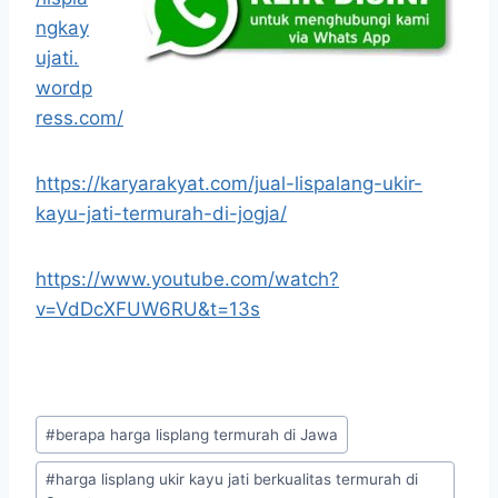
ngkay
ujati.
wordp
ress.com/
https://karyarakyat.com/jual-lispalang-ukir-
kayu-jati-termurah-di-jogja/
https://www.youtube.com/watch?
v=VdDcXFUW6RU&t=13s
#
berapa harga lisplang termurah di Jawa
#
harga lisplang ukir kayu jati berkualitas termurah di