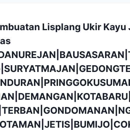
mbuatan Lisplang Ukir Kayu 
tas
|DANUREJAN|BAUSASARAN|
|SURYATMAJAN|GEDONGTE
NDURAN|PRINGGOKUSUMA
AN|DEMANGAN|KOTABARU|
O|TERBAN|GONDOMANAN|N
OTAMAN|JETIS|BUMIJO|CO