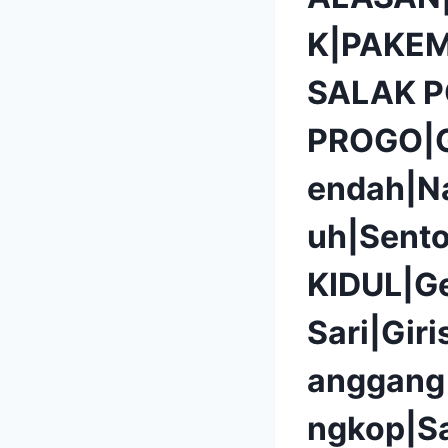
K|PAKEM
SALAK 
PROGO|G
endah|N
uh|Sent
KIDUL|G
Sari|Gir
anggang
ngkop|S