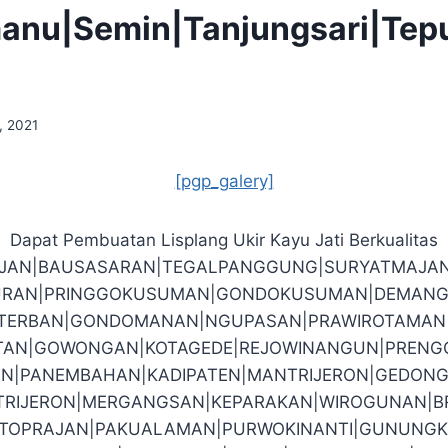
manu|Semin|Tanjungsari|Te
, 2021
[pgp_galery]
Dapat Pembuatan Lisplang Ukir Kayu Jati Berkualitas
EJAN|BAUSASARAN|TEGALPANGGUNG|SURYATMAJA
RAN|PRINGGOKUSUMAN|GONDOKUSUMAN|DEMANG
O|TERBAN|GONDOMANAN|NGUPASAN|PRAWIROTAMAN|J
TAN|GOWONGAN|KOTAGEDE|REJOWINANGUN|PRENG
N|PANEMBAHAN|KADIPATEN|MANTRIJERON|GEDONG
RIJERON|MERGANGSAN|KEPARAKAN|WIROGUNAN|
TOPRAJAN|PAKUALAMAN|PURWOKINANTI|GUNUNGK