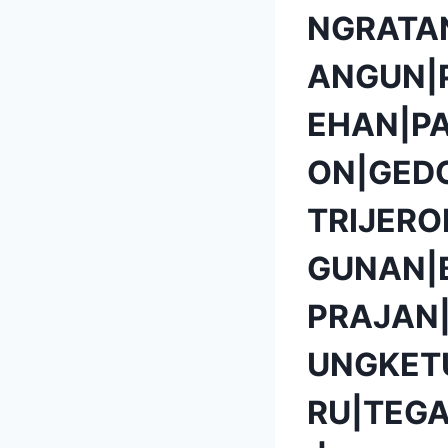
NGRATA
ANGUN|
EHAN|P
ON|GED
TRIJER
GUNAN|
PRAJAN
UNGKET
RU|TEG