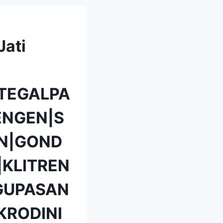
Jati
TEGALPA
NGEN|S
N|GOND
KLITREN
GUPASAN
KRODINI