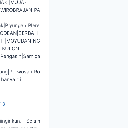
AKI|MUJA-
WIROBRAJAN|PA
ak|Piyungan|Plere
GODEAN|BERBAH|
TI|MOYUDAN|NG
| KULON
|Pengasih|Samiga
ong|Purwosari|Ro
 hanya di
13
inginkan. Selain