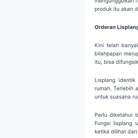
mengunggulkan ra
produk itu akan 
Orderan Lisplang
Kini telah bany
bilahpapan merup
itu, bisa difung
Lisplang identi
rumah. Terlebih 
untuk suasana ru
Perlu diketahui
Fungsi lisplang 
ketika dilihat da