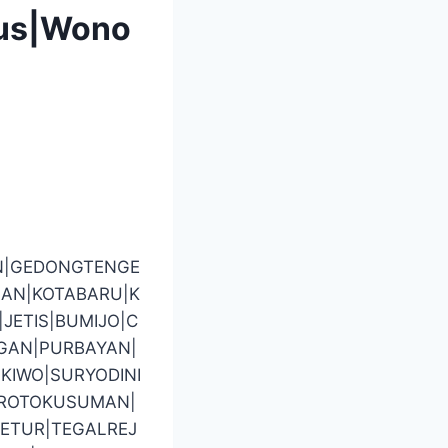
pus|Wono
N|GEDONGTENGE
AN|KOTABARU|K
ETIS|BUMIJO|C
GAN|PURBAYAN|
KIWO|SURYODINI
BROTOKUSUMAN|
ETUR|TEGALREJ