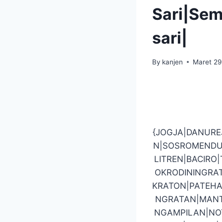
Sari|Se
sari|
By
kanjen
Maret 29
{JOGJA|DANUR
N|SOSROMENDU
LITREN|BACIR
OKRODININGRA
KRATON|PATEHA
NGRATAN|MANT
NGAMPILAN|NO