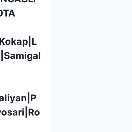
OTA
|Kokap|L
|Samigal
aliyan|P
osari|Ro