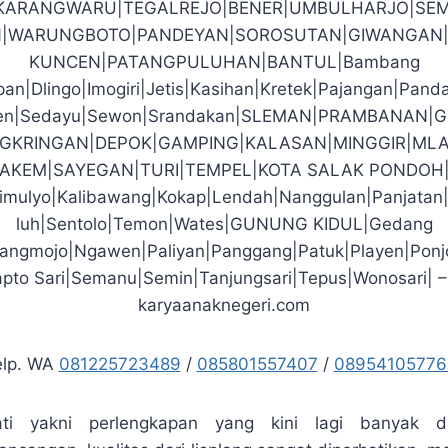
|KARANGWARU|TEGALREJO|BENER|UMBULHARJO|SEM
|WARUNGBOTO|PANDEYAN|SOROSUTAN|GIWANGAN|
KUNCEN|PATANGPULUHAN|BANTUL|Bambang
an|Dlingo|Imogiri|Jetis|Kasihan|Kretek|Pajangan|Pand
den|Sedayu|Sewon|Srandakan|SLEMAN|PRAMBANAN|
GKRINGAN|DEPOK|GAMPING|KALASAN|MINGGIR|MLA
PAKEM|SAYEGAN|TURI|TEMPEL|KOTA SALAK PONDOH
imulyo|Kalibawang|Kokap|Lendah|Nanggulan|Panjatan
luh|Sentolo|Temon|Wates|GUNUNG KIDUL|Gedang
arangmojo|Ngawen|Paliyan|Panggang|Patuk|Playen|Ponj
pto Sari|Semanu|Semin|Tanjungsari|Tepus|Wonosari| –
karyaanaknegeri.com
elp. WA
081225723489
/
085801557407
/
08954105776
ati yakni perlengkapan yang kini lagi banyak di