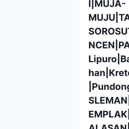
I|MUJA-
MUJU|T
SOROSU
NCEN|P
Lipuro|B
han|Kret
|Pundon
SLEMAN
EMPLAK
ALASAN