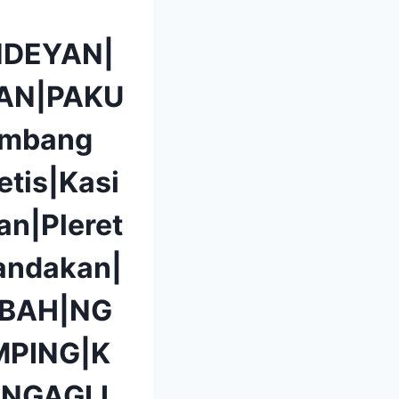
DEYAN|
AN|PAKU
mbang
etis|Kasi
n|Pleret
andakan|
BAH|NG
PING|K
|NGAGLI