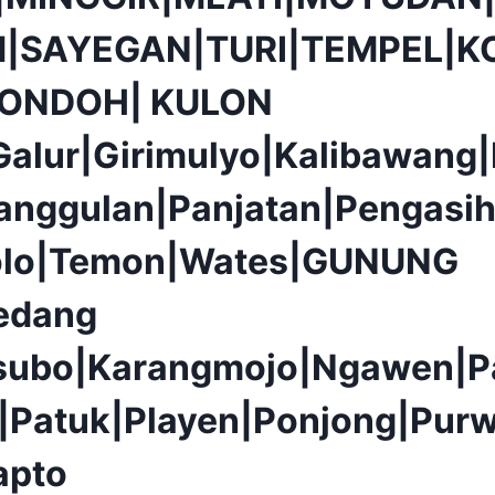
|SAYEGAN|TURI|TEMPEL|K
PONDOH| KULON
alur|Girimulyo|Kalibawang
anggulan|Panjatan|Pengasih
olo|Temon|Wates|GUNUNG
edang
isubo|Karangmojo|Ngawen|P
|Patuk|Playen|Ponjong|Purw
apto