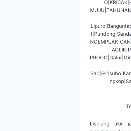
O|KRICAK
MUJU|TAHUNAN
Lipuro|Banguntap
t|Pundong|San
NGEMPLAK|CAN
AGLIK|
PROGO|Galur|Gir
Sari|Girisubo|K
ngkop|Sa
T
Lisplang ukir j