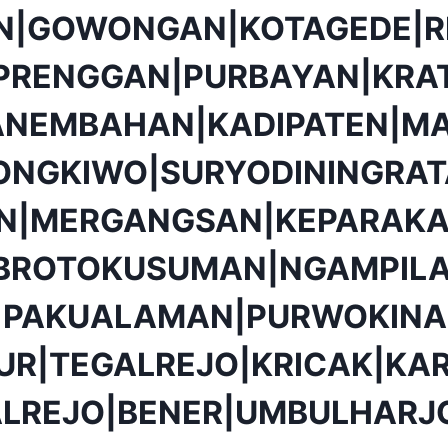
N|GOWONGAN|KOTAGEDE|R
PRENGGAN|PURBAYAN|KRA
ANEMBAHAN|KADIPATEN|MA
ONGKIWO|SURYODININGRA
ON|MERGANGSAN|KEPARAKA
BROTOKUSUMAN|NGAMPIL
|PAKUALAMAN|PURWOKINA
UR|TEGALREJO|KRICAK|K
ALREJO|BENER|UMBULHARJ