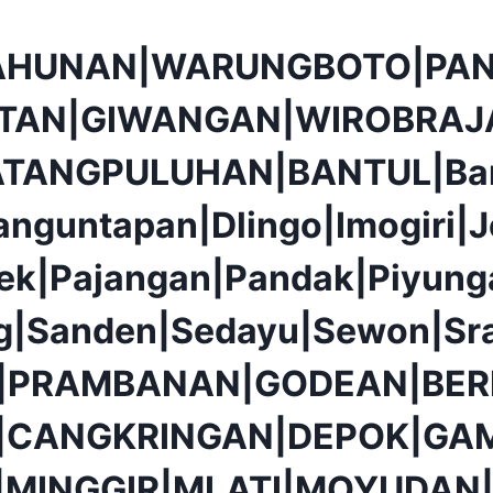
AHUNAN|WARUNGBOTO|PAN
TAN|GIWANGAN|WIROBRAJ
ATANGPULUHAN|BANTUL|Ba
anguntapan|Dlingo|Imogiri|J
ek|Pajangan|Pandak|Piyunga
g|Sanden|Sedayu|Sewon|Sr
|PRAMBANAN|GODEAN|BER
|CANGKRINGAN|DEPOK|GAM
|MINGGIR|MLATI|MOYUDAN