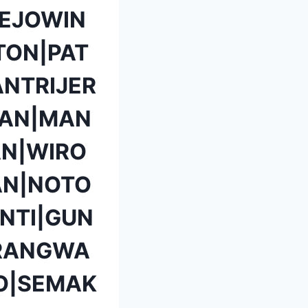
EJOWIN
TON|PAT
NTRIJER
TAN|MAN
N|WIRO
AN|NOTO
NTI|GUN
ARANGWA
O|SEMAK