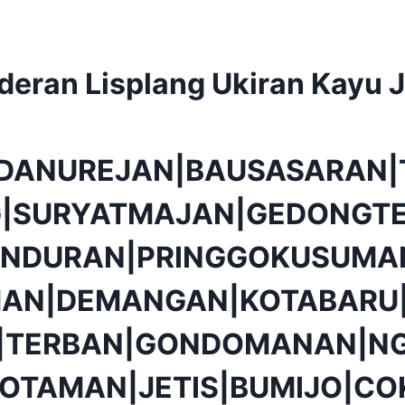
deran Lisplang Ukiran Kayu J
|DANUREJAN|BAUSASARAN|
|SURYATMAJAN|GEDONGTE
NDURAN|PRINGGOKUSUMA
AN|DEMANGAN|KOTABARU|
O|TERBAN|GONDOMANAN|N
OTAMAN|JETIS|BUMIJO|CO