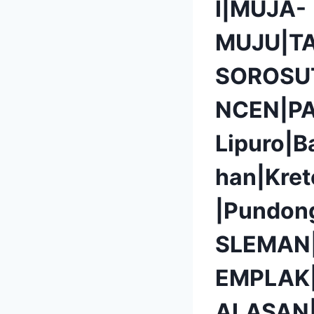
I|MUJA-
MUJU|T
SOROSU
NCEN|P
Lipuro|B
han|Kret
|Pundon
SLEMAN
EMPLAK
ALASAN