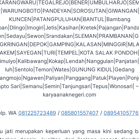
|KARANGWARU|TEGALREJO|BENER|UMBULHARJO|SEM
|WARUNGBOTO|PANDEYAN|SOROSUTAN|GIWANGAN|
KUNCEN|PATANGPULUHAN|BANTUL|Bambang
an|Dlingo|Imogiri|Jetis|Kasihan|Kretek|Pajangan|Pand
den|Sedayu|Sewon|Srandakan|SLEMAN|PRAMBANAN|
GKRINGAN|DEPOK|GAMPING|KALASAN|MINGGIR|MLA
PAKEM|SAYEGAN|TURI|TEMPEL|KOTA SALAK PONDOH
imulyo|Kalibawang|Kokap|Lendah|Nanggulan|Panjatan
luh|Sentolo|Temon|Wates|GUNUNG KIDUL|Gedang
arangmojo|Ngawen|Paliyan|Panggang|Patuk|Playen|Ponj
pto Sari|Semanu|Semin|Tanjungsari|Tepus|Wonosari| –
karyaanaknegeri.com
elp. WA
081225723489
/
085801557407
/
08954105776
yu jati merupakan keperluan yang masa kini sedang b