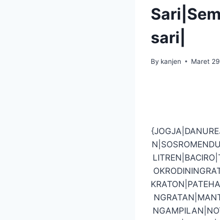
Sari|Se
sari|
By
kanjen
Maret 29
{JOGJA|DANUR
N|SOSROMENDU
LITREN|BACIR
OKRODININGRA
KRATON|PATEHA
NGRATAN|MANT
NGAMPILAN|NO