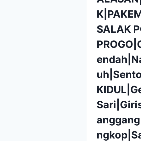
K|PAKEM
SALAK 
PROGO|G
endah|N
uh|Sent
KIDUL|G
Sari|Gir
anggang
ngkop|S