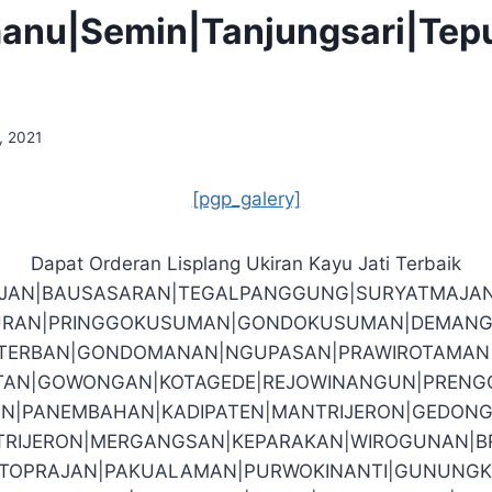
manu|Semin|Tanjungsari|Te
, 2021
[pgp_galery]
Dapat Orderan Lisplang Ukiran Kayu Jati Terbaik
EJAN|BAUSASARAN|TEGALPANGGUNG|SURYATMAJA
RAN|PRINGGOKUSUMAN|GONDOKUSUMAN|DEMANG
O|TERBAN|GONDOMANAN|NGUPASAN|PRAWIROTAMAN|J
TAN|GOWONGAN|KOTAGEDE|REJOWINANGUN|PRENG
N|PANEMBAHAN|KADIPATEN|MANTRIJERON|GEDONG
RIJERON|MERGANGSAN|KEPARAKAN|WIROGUNAN|
TOPRAJAN|PAKUALAMAN|PURWOKINANTI|GUNUNGK