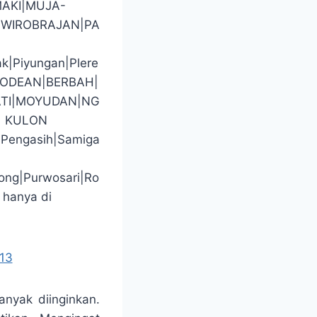
AKI|MUJA-
WIROBRAJAN|PA
ak|Piyungan|Plere
GODEAN|BERBAH|
TI|MOYUDAN|NG
| KULON
|Pengasih|Samiga
ong|Purwosari|Ro
 hanya di
13
anyak diinginkan.