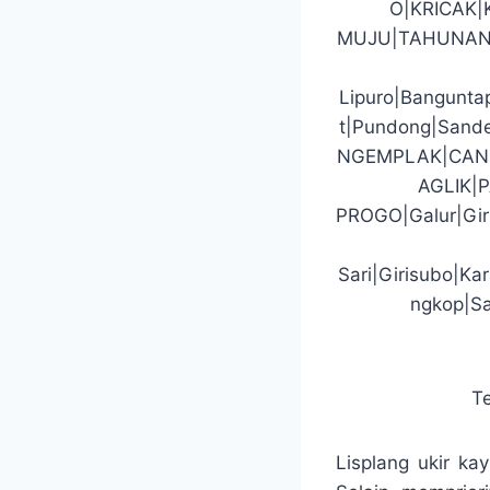
O|KRICAK
MUJU|TAHUNAN
Lipuro|Banguntap
t|Pundong|San
NGEMPLAK|CAN
AGLIK|
PROGO|Galur|Gir
Sari|Girisubo|K
ngkop|Sa
T
Lisplang ukir ka