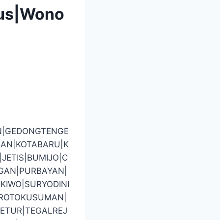
pus|Wono
N|GEDONGTENGE
AN|KOTABARU|K
ETIS|BUMIJO|C
GAN|PURBAYAN|
KIWO|SURYODINI
BROTOKUSUMAN|
ETUR|TEGALREJ