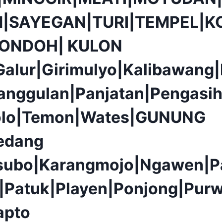
|SAYEGAN|TURI|TEMPEL|K
PONDOH| KULON
alur|Girimulyo|Kalibawang
anggulan|Panjatan|Pengasih
olo|Temon|Wates|GUNUNG
edang
isubo|Karangmojo|Ngawen|P
|Patuk|Playen|Ponjong|Purw
apto