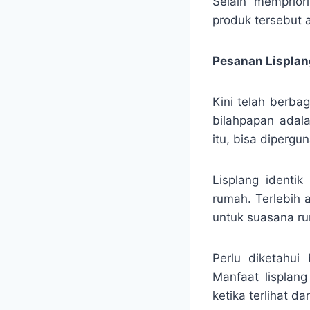
Selain mempriori
produk tersebut 
Pesanan Lisplang
Kini telah berba
bilahpapan adal
itu, bisa diperg
Lisplang identi
rumah. Terlebih 
untuk suasana ru
Perlu diketahui
Manfaat lisplan
ketika terlihat d