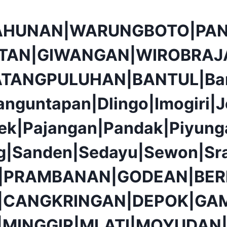
AHUNAN|WARUNGBOTO|PAN
TAN|GIWANGAN|WIROBRAJ
ATANGPULUHAN|BANTUL|Ba
anguntapan|Dlingo|Imogiri|J
ek|Pajangan|Pandak|Piyunga
g|Sanden|Sedayu|Sewon|Sr
|PRAMBANAN|GODEAN|BER
|CANGKRINGAN|DEPOK|GAM
|MINGGIR|MLATI|MOYUDAN