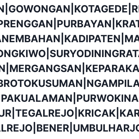
N|GOWONGAN|KOTAGEDE|R
PRENGGAN|PURBAYAN|KRA
ANEMBAHAN|KADIPATEN|MA
ONGKIWO|SURYODININGRA
ON|MERGANGSAN|KEPARAKA
BROTOKUSUMAN|NGAMPIL
|PAKUALAMAN|PURWOKINA
UR|TEGALREJO|KRICAK|K
ALREJO|BENER|UMBULHARJ