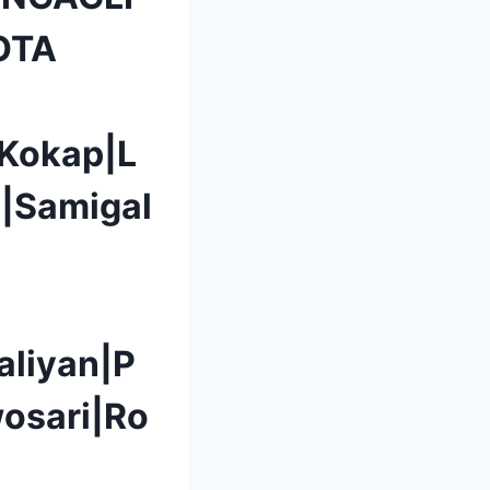
OTA
|Kokap|L
|Samigal
aliyan|P
osari|Ro