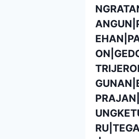
NGRATA
ANGUN|
EHAN|P
ON|GED
TRIJER
GUNAN|
PRAJAN
UNGKET
RU|TEG