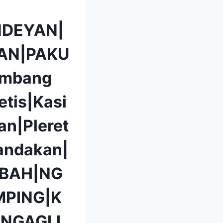
DEYAN|
AN|PAKU
mbang
etis|Kasi
n|Pleret
andakan|
BAH|NG
PING|K
|NGAGLI