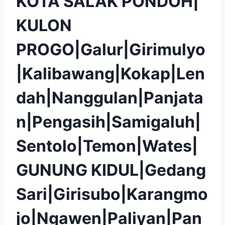
KOTA SALAK PONDOH|
KULON
PROGO|Galur|Girimulyo
|Kalibawang|Kokap|Len
dah|Nanggulan|Panjata
n|Pengasih|Samigaluh|
Sentolo|Temon|Wates|
GUNUNG KIDUL|Gedang
Sari|Girisubo|Karangmo
jo|Ngawen|Paliyan|Pan