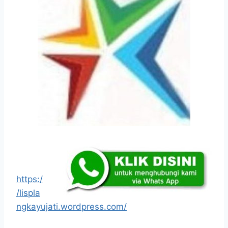
https:/
/lispla
ngkayujati.wordpress.com/