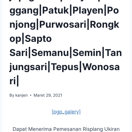
ggang|Patuk|Playen|Po
njong|Purwosari|Rongk
op|Sapto
Sari|Semanu|Semin|Tan
jungsari|Tepus|Wonosa
ri|
By
kanjen
Maret 29, 2021
[pgp_galery]
Dapat Menerima Pemesanan Risplang Ukiran