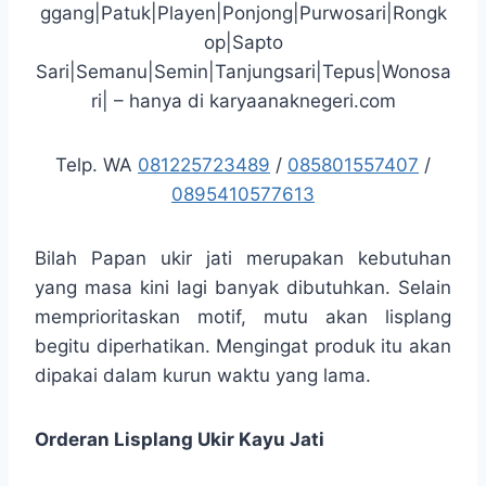
ggang|Patuk|Playen|Ponjong|Purwosari|Rongk
op|Sapto
Sari|Semanu|Semin|Tanjungsari|Tepus|Wonosa
ri| – hanya di karyaanaknegeri.com
Telp. WA
081225723489
/
085801557407
/
0895410577613
Bilah Papan ukir jati merupakan kebutuhan
yang masa kini lagi banyak dibutuhkan. Selain
memprioritaskan motif, mutu akan lisplang
begitu diperhatikan. Mengingat produk itu akan
dipakai dalam kurun waktu yang lama.
Orderan Lisplang Ukir Kayu Jati