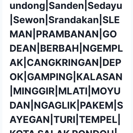
undong|Sanden|Sedayu
|Sewon|Srandakan|SLE
MAN|PRAMBANAN|GO
DEAN|BERBAH|NGEMPL
AK|CANGKRINGAN|DEP
OK|GAMPING|KALASAN
|MINGGIR|MLATI|MOYU
DAN|NGAGLIK|PAKEM|S
AYEGAN|TURI|TEMPEL|