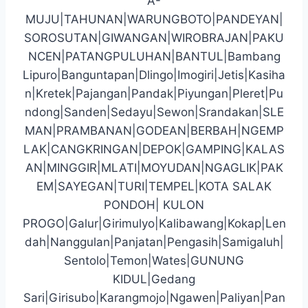
A-
MUJU|TAHUNAN|WARUNGBOTO|PANDEYAN|
SOROSUTAN|GIWANGAN|WIROBRAJAN|PAKU
NCEN|PATANGPULUHAN|BANTUL|Bambang
Lipuro|Banguntapan|Dlingo|Imogiri|Jetis|Kasiha
n|Kretek|Pajangan|Pandak|Piyungan|Pleret|Pu
ndong|Sanden|Sedayu|Sewon|Srandakan|SLE
MAN|PRAMBANAN|GODEAN|BERBAH|NGEMP
LAK|CANGKRINGAN|DEPOK|GAMPING|KALAS
AN|MINGGIR|MLATI|MOYUDAN|NGAGLIK|PAK
EM|SAYEGAN|TURI|TEMPEL|KOTA SALAK
PONDOH| KULON
PROGO|Galur|Girimulyo|Kalibawang|Kokap|Len
dah|Nanggulan|Panjatan|Pengasih|Samigaluh|
Sentolo|Temon|Wates|GUNUNG
KIDUL|Gedang
Sari|Girisubo|Karangmojo|Ngawen|Paliyan|Pan