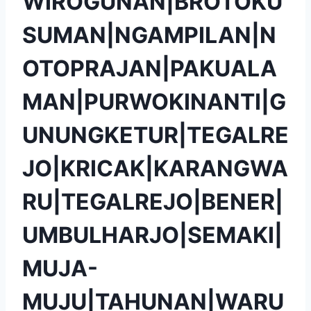
WIROGUNAN|BROTOKU
SUMAN|NGAMPILAN|N
OTOPRAJAN|PAKUALA
MAN|PURWOKINANTI|G
UNUNGKETUR|TEGALRE
JO|KRICAK|KARANGWA
RU|TEGALREJO|BENER|
UMBULHARJO|SEMAKI|
MUJA-
MUJU|TAHUNAN|WARU