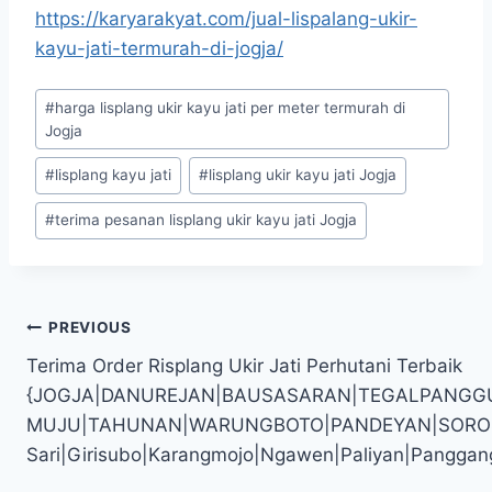
https://karyarakyat.com/jual-lispalang-ukir-
kayu-jati-termurah-di-jogja/
#
harga lisplang ukir kayu jati per meter termurah di
Jogja
#
lisplang kayu jati
#
lisplang ukir kayu jati Jogja
#
terima pesanan lisplang ukir kayu jati Jogja
PREVIOUS
Terima Order Risplang Ukir Jati Perhutani Terbaik
{JOGJA|DANUREJAN|BAUSASARAN|TEGALPANGG
MUJU|TAHUNAN|WARUNGBOTO|PANDEYAN|SOROSUTAN
Sari|Girisubo|Karangmojo|Ngawen|Paliyan|Panggan