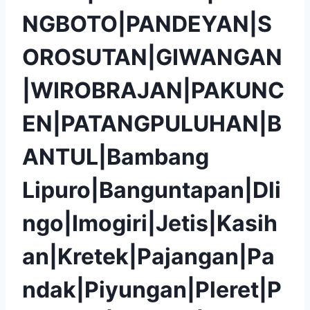
NGBOTO|PANDEYAN|S
OROSUTAN|GIWANGAN
|WIROBRAJAN|PAKUNC
EN|PATANGPULUHAN|B
ANTUL|Bambang
Lipuro|Banguntapan|Dli
ngo|Imogiri|Jetis|Kasih
an|Kretek|Pajangan|Pa
ndak|Piyungan|Pleret|P