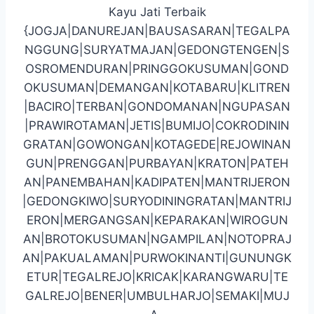
Kayu Jati Terbaik
{JOGJA|DANUREJAN|BAUSASARAN|TEGALPA
NGGUNG|SURYATMAJAN|GEDONGTENGEN|S
OSROMENDURAN|PRINGGOKUSUMAN|GOND
OKUSUMAN|DEMANGAN|KOTABARU|KLITREN
|BACIRO|TERBAN|GONDOMANAN|NGUPASAN
|PRAWIROTAMAN|JETIS|BUMIJO|COKRODININ
GRATAN|GOWONGAN|KOTAGEDE|REJOWINAN
GUN|PRENGGAN|PURBAYAN|KRATON|PATEH
AN|PANEMBAHAN|KADIPATEN|MANTRIJERON
|GEDONGKIWO|SURYODININGRATAN|MANTRIJ
ERON|MERGANGSAN|KEPARAKAN|WIROGUN
AN|BROTOKUSUMAN|NGAMPILAN|NOTOPRAJ
AN|PAKUALAMAN|PURWOKINANTI|GUNUNGK
ETUR|TEGALREJO|KRICAK|KARANGWARU|TE
GALREJO|BENER|UMBULHARJO|SEMAKI|MUJ