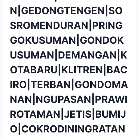
N|GEDONGTENGEN|SO
SROMENDURAN|PRING
GOKUSUMAN|GONDOK
USUMAN|DEMANGAN|K
OTABARU|KLITREN|BAC
IRO|TERBAN|GONDOMA
NAN|NGUPASAN|PRAWI
ROTAMAN|JETIS|BUMIJ
O|COKRODININGRATAN