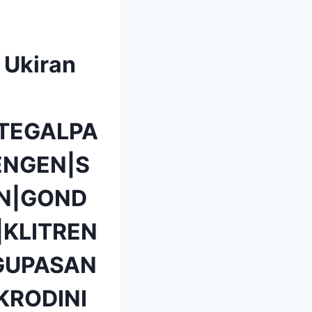
 Ukiran
TEGALPA
NGEN|S
N|GOND
KLITREN
GUPASAN
KRODINI