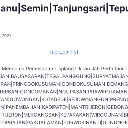
manu|Semin|Tanjungsari|Te
, 2021
[pgp_galery]
 Menerima Pemesanan Lisplang Ukiran Jati Perhutani T
EJAN|BAUSASARAN|TEGALPANGGUNG|SURYATMAJA
RAN|PRINGGOKUSUMAN|GONDOKUSUMAN|DEMANG
O|TERBAN|GONDOMANAN|NGUPASAN|PRAWIROTAMAN|J
TAN|GOWONGAN|KOTAGEDE|REJOWINANGUN|PRENG
N|PANEMBAHAN|KADIPATEN|MANTRIJERON|GEDONG
RIJERON|MERGANGSAN|KEPARAKAN|WIROGUNAN|
TOPRAJAN|PAKUALAMAN|PURWOKINANTI|GUNUNGK