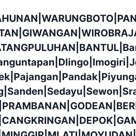
AHUNAN|WARUNGBOTO|PAN
TAN|GIWANGAN|WIROBRAJ
ATANGPULUHAN|BANTUL|Ba
anguntapan|Dlingo|Imogiri|J
ek|Pajangan|Pandak|Piyunga
g|Sanden|Sedayu|Sewon|Sr
|PRAMBANAN|GODEAN|BER
|CANGKRINGAN|DEPOK|GAM
|MINGGIR|MLATI|MOYUDAN