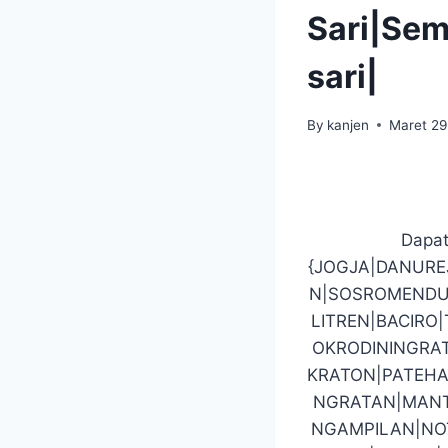
Sari|Se
sari|
By
kanjen
Maret 29
Dapat
{JOGJA|DANUR
N|SOSROMENDU
LITREN|BACIR
OKRODININGRA
KRATON|PATEHA
NGRATAN|MANT
NGAMPILAN|NO