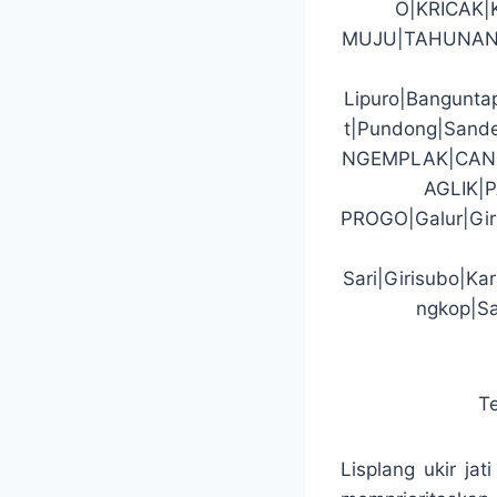
O|KRICAK
MUJU|TAHUNAN
Lipuro|Banguntap
t|Pundong|San
NGEMPLAK|CAN
AGLIK|
PROGO|Galur|Gir
Sari|Girisubo|K
ngkop|Sa
T
Lisplang ukir ja