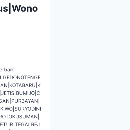
pus|Wono
erbaik
N|GEDONGTENGE
AN|KOTABARU|K
ETIS|BUMIJO|C
GAN|PURBAYAN|
KIWO|SURYODINI
BROTOKUSUMAN|
ETUR|TEGALREJ