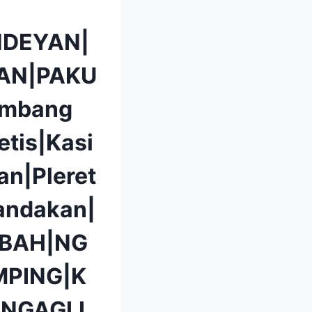
DEYAN|
AN|PAKU
mbang
etis|Kasi
n|Pleret
andakan|
BAH|NG
PING|K
|NGAGLI