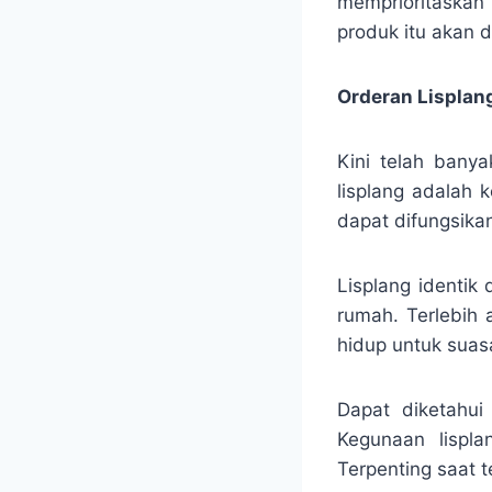
memprioritaskan 
produk itu akan 
Orderan Lisplang
Kini telah bany
lisplang adalah 
dapat difungsika
Lisplang identi
rumah. Terlebih
hidup untuk suas
Dapat diketahui
Kegunaan lispla
Terpenting saat 