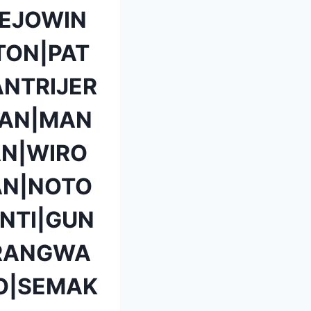
EJOWIN
TON|PAT
NTRIJER
TAN|MAN
N|WIRO
AN|NOTO
NTI|GUN
ARANGWA
O|SEMAK