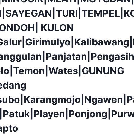
|SAYEGAN|TURI|TEMPEL|K
PONDOH| KULON
alur|Girimulyo|Kalibawang
anggulan|Panjatan|Pengasih
olo|Temon|Wates|GUNUNG
edang
isubo|Karangmojo|Ngawen|P
|Patuk|Playen|Ponjong|Purw
apto