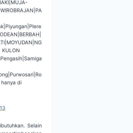
AKI|MUJA-
WIROBRAJAN|PA
ak|Piyungan|Plere
GODEAN|BERBAH|
TI|MOYUDAN|NG
| KULON
|Pengasih|Samiga
ong|Purwosari|Ro
 hanya di
13
ibutuhkan. Selain