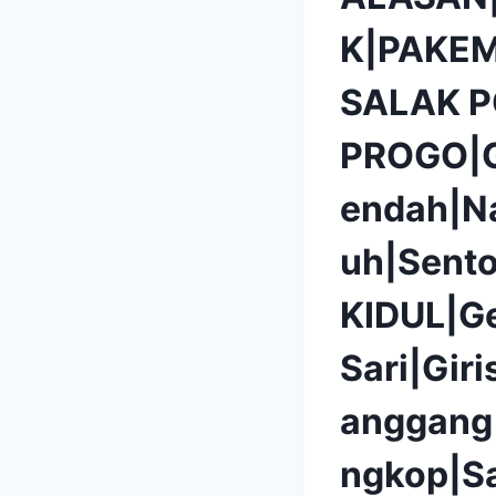
K|PAKEM
SALAK 
PROGO|G
endah|N
uh|Sent
KIDUL|G
Sari|Gir
anggang
ngkop|S