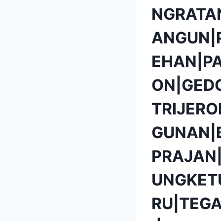
NGRATA
ANGUN|
EHAN|P
ON|GED
TRIJER
GUNAN|
PRAJAN
UNGKET
RU|TEG