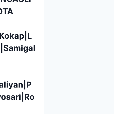
OTA
|Kokap|L
|Samigal
aliyan|P
osari|Ro