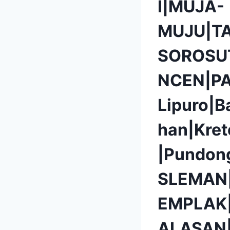
I|MUJA-
MUJU|T
SOROSU
NCEN|P
Lipuro|B
han|Kret
|Pundon
SLEMAN
EMPLAK
ALASAN