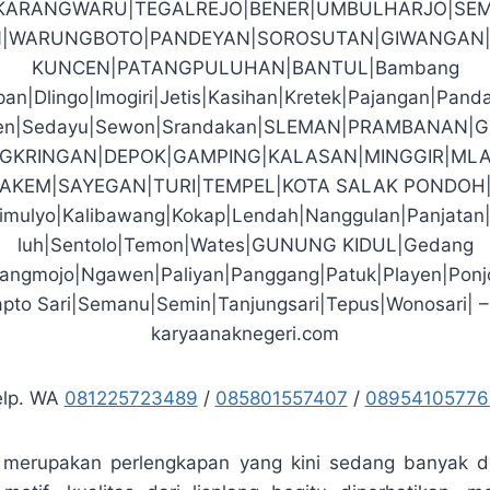
|KARANGWARU|TEGALREJO|BENER|UMBULHARJO|SEM
|WARUNGBOTO|PANDEYAN|SOROSUTAN|GIWANGAN|
KUNCEN|PATANGPULUHAN|BANTUL|Bambang
an|Dlingo|Imogiri|Jetis|Kasihan|Kretek|Pajangan|Pand
den|Sedayu|Sewon|Srandakan|SLEMAN|PRAMBANAN|
GKRINGAN|DEPOK|GAMPING|KALASAN|MINGGIR|MLA
PAKEM|SAYEGAN|TURI|TEMPEL|KOTA SALAK PONDOH
imulyo|Kalibawang|Kokap|Lendah|Nanggulan|Panjatan
luh|Sentolo|Temon|Wates|GUNUNG KIDUL|Gedang
arangmojo|Ngawen|Paliyan|Panggang|Patuk|Playen|Ponj
pto Sari|Semanu|Semin|Tanjungsari|Tepus|Wonosari| –
karyaanaknegeri.com
elp. WA
081225723489
/
085801557407
/
08954105776
ti merupakan perlengkapan yang kini sedang banyak d