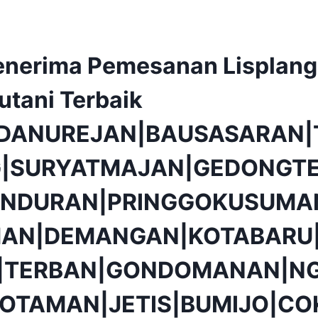
nerima Pemesanan Lisplang
utani Terbaik
|DANUREJAN|BAUSASARAN|
|SURYATMAJAN|GEDONGTE
NDURAN|PRINGGOKUSUMA
AN|DEMANGAN|KOTABARU|
O|TERBAN|GONDOMANAN|N
OTAMAN|JETIS|BUMIJO|CO