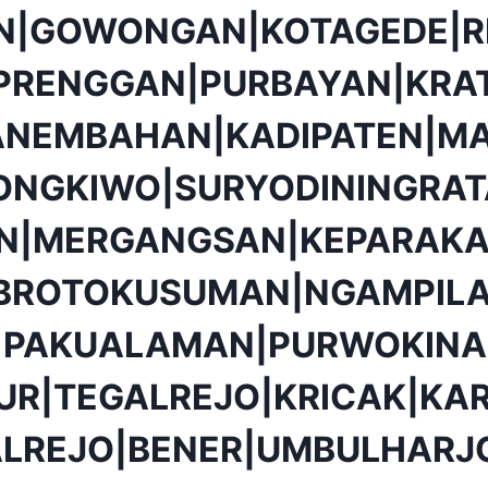
N|GOWONGAN|KOTAGEDE|R
PRENGGAN|PURBAYAN|KRA
ANEMBAHAN|KADIPATEN|MA
ONGKIWO|SURYODININGRA
ON|MERGANGSAN|KEPARAKA
BROTOKUSUMAN|NGAMPIL
|PAKUALAMAN|PURWOKINA
UR|TEGALREJO|KRICAK|K
ALREJO|BENER|UMBULHARJ