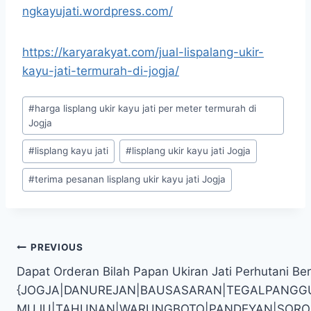
ngkayujati.wordpress.com/
https://karyarakyat.com/jual-lispalang-ukir-
kayu-jati-termurah-di-jogja/
#
harga lisplang ukir kayu jati per meter termurah di
Jogja
#
lisplang kayu jati
#
lisplang ukir kayu jati Jogja
#
terima pesanan lisplang ukir kayu jati Jogja
PREVIOUS
Dapat Orderan Bilah Papan Ukiran Jati Perhutani Be
{JOGJA|DANUREJAN|BAUSASARAN|TEGALPANGG
MUJU|TAHUNAN|WARUNGBOTO|PANDEYAN|SOROSUTAN