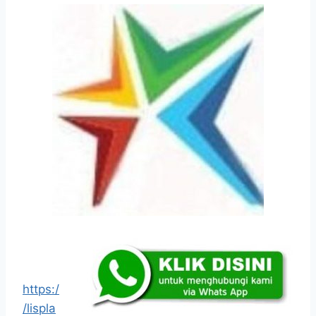
https:/
/lispla