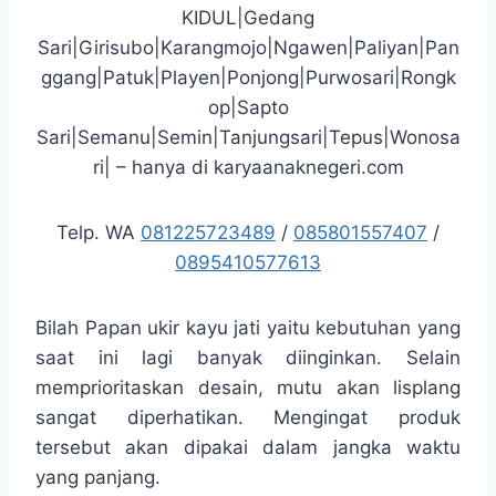
KIDUL|Gedang
Sari|Girisubo|Karangmojo|Ngawen|Paliyan|Pan
ggang|Patuk|Playen|Ponjong|Purwosari|Rongk
op|Sapto
Sari|Semanu|Semin|Tanjungsari|Tepus|Wonosa
ri| – hanya di karyaanaknegeri.com
Telp. WA
081225723489
/
085801557407
/
0895410577613
Bilah Papan ukir kayu jati yaitu kebutuhan yang
saat ini lagi banyak diinginkan. Selain
memprioritaskan desain, mutu akan lisplang
sangat diperhatikan. Mengingat produk
tersebut akan dipakai dalam jangka waktu
yang panjang.