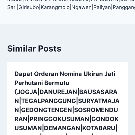
Sari|Girisubo|Karangmojo|Ngawen|Paliyan|Panggan
Similar Posts
Dapat Orderan Nomina Ukiran Jati
Perhutani Bermutu
{JOGJA|DANUREJAN|BAUSASARA
N|TEGALPANGGUNG|SURYATMAJA
N|GEDONGTENGEN|SOSROMENDU
RAN|PRINGGOKUSUMAN|GONDOK
USUMAN|DEMANGAN|KOTABARU|