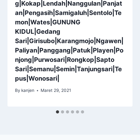
g|Kokap|Lendah|Nanggulan|Panjat
an|Pengasih|Samigaluh|Sentolo|Te
mon|Wates|GUNUNG
KIDUL|Gedang
Sari|Girisubo|Karangmojo|Ngawen|
Paliyan|Panggang|Patuk|Playen|Po
njong|Purwosari|Rongkop|Sapto
Sari|Semanu|Semin|Tanjungsari|Te
pus|Wonosari|
By
kanjen
Maret 29, 2021