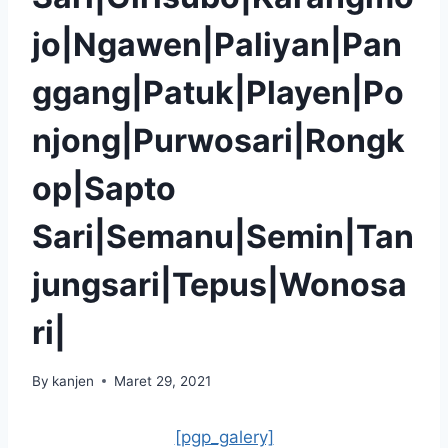
jo|Ngawen|Paliyan|Pan
ggang|Patuk|Playen|Po
njong|Purwosari|Rongk
op|Sapto
Sari|Semanu|Semin|Tan
jungsari|Tepus|Wonosa
ri|
By
kanjen
Maret 29, 2021
[pgp_galery]