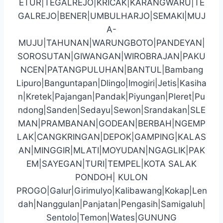
ETUR|TEGALREJO|KRICAK|KARANGWARU|TE
GALREJO|BENER|UMBULHARJO|SEMAKI|MUJ
A-
MUJU|TAHUNAN|WARUNGBOTO|PANDEYAN|
SOROSUTAN|GIWANGAN|WIROBRAJAN|PAKU
NCEN|PATANGPULUHAN|BANTUL|Bambang
Lipuro|Banguntapan|Dlingo|Imogiri|Jetis|Kasiha
n|Kretek|Pajangan|Pandak|Piyungan|Pleret|Pu
ndong|Sanden|Sedayu|Sewon|Srandakan|SLE
MAN|PRAMBANAN|GODEAN|BERBAH|NGEMP
LAK|CANGKRINGAN|DEPOK|GAMPING|KALAS
AN|MINGGIR|MLATI|MOYUDAN|NGAGLIK|PAK
EM|SAYEGAN|TURI|TEMPEL|KOTA SALAK
PONDOH| KULON
PROGO|Galur|Girimulyo|Kalibawang|Kokap|Len
dah|Nanggulan|Panjatan|Pengasih|Samigaluh|
Sentolo|Temon|Wates|GUNUNG