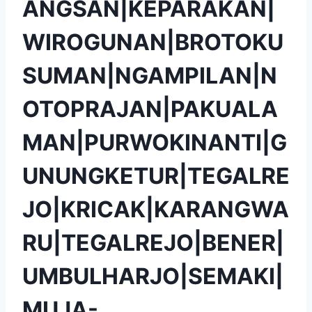
ANGSAN|KEPARAKAN|
WIROGUNAN|BROTOKU
SUMAN|NGAMPILAN|N
OTOPRAJAN|PAKUALA
MAN|PURWOKINANTI|G
UNUNGKETUR|TEGALRE
JO|KRICAK|KARANGWA
RU|TEGALREJO|BENER|
UMBULHARJO|SEMAKI|
MUJA-