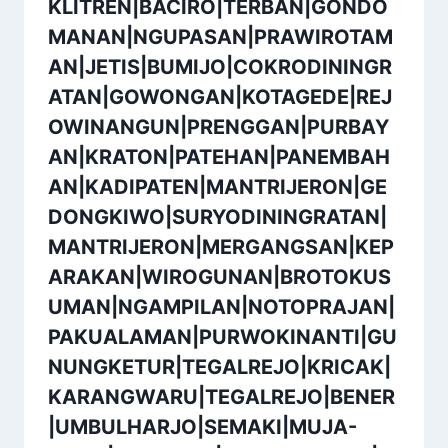
KLITREN|BACIRO|TERBAN|GONDO
MANAN|NGUPASAN|PRAWIROTAM
AN|JETIS|BUMIJO|COKRODININGR
ATAN|GOWONGAN|KOTAGEDE|REJ
OWINANGUN|PRENGGAN|PURBAY
AN|KRATON|PATEHAN|PANEMBAH
AN|KADIPATEN|MANTRIJERON|GE
DONGKIWO|SURYODININGRATAN|
MANTRIJERON|MERGANGSAN|KEP
ARAKAN|WIROGUNAN|BROTOKUS
UMAN|NGAMPILAN|NOTOPRAJAN|
PAKUALAMAN|PURWOKINANTI|GU
NUNGKETUR|TEGALREJO|KRICAK|
KARANGWARU|TEGALREJO|BENER
|UMBULHARJO|SEMAKI|MUJA-