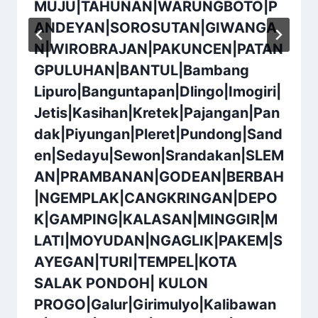
MUJU|TAHUNAN|WARUNGBOTO|P
ANDEYAN|SOROSUTAN|GIWANGA
N|WIROBRAJAN|PAKUNCEN|PATAN
GPULUHAN|BANTUL|Bambang
Lipuro|Banguntapan|Dlingo|Imogiri|
Jetis|Kasihan|Kretek|Pajangan|Pan
dak|Piyungan|Pleret|Pundong|Sand
en|Sedayu|Sewon|Srandakan|SLEM
AN|PRAMBANAN|GODEAN|BERBAH
|NGEMPLAK|CANGKRINGAN|DEPO
K|GAMPING|KALASAN|MINGGIR|M
LATI|MOYUDAN|NGAGLIK|PAKEM|S
AYEGAN|TURI|TEMPEL|KOTA
SALAK PONDOH| KULON
PROGO|Galur|Girimulyo|Kalibawan