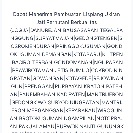
Dapat Menerima Pembuatan Lisplang Ukiran
Jati Perhutani Berkualitas
{JOGJA|DANUREJAN|BAUSASARAN|TEGALPA
NGGUNG|SURYATMAJAN|GEDONGTENGEN|S
OSROMENDURAN|PRINGGOKUSUMAN|GOND
OKUSUMAN|DEMANGAN|KOTABARU|KLITREN
|BACIRO|TERBAN|GONDOMANAN|NGUPASAN
|PRAWIROTAMAN|JETIS|BUMIJO|COKRODININ
GRATAN|GOWONGAN|KOTAGEDE|REJOWINAN
GUN|PRENGGAN|PURBAYAN|KRATON|PATEH
AN|PANEMBAHAN|KADIPATEN|MANTRIJERON
|GEDONGKIWO|SURYODININGRATAN|MANTRIJ
ERON|MERGANGSAN|KEPARAKAN|WIROGUN
AN|BROTOKUSUMAN|NGAMPILAN|NOTOPRAJ
AN|PAKUALAMAN|PURWOKINANTI|GUNUNGK