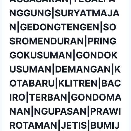
NGGUNG|SURYATMAJA
N|GEDONGTENGEN|SO
SROMENDURAN|PRING
GOKUSUMAN|GONDOK
USUMAN|DEMANGAN|K
OTABARU|KLITREN|BAC
IRO|TERBAN|GONDOMA
NAN|NGUPASAN|PRAWI
ROTAMAN|JETIS|BUMIJ