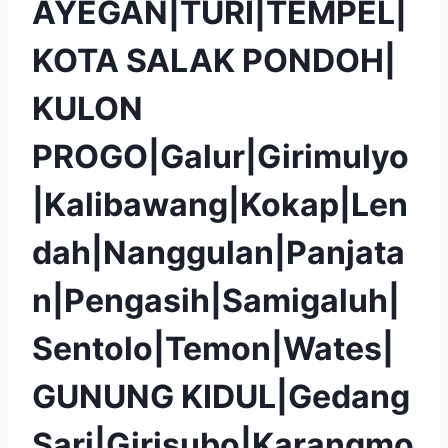
AYEGAN|TURI|TEMPEL|
KOTA SALAK PONDOH|
KULON
PROGO|Galur|Girimulyo
|Kalibawang|Kokap|Len
dah|Nanggulan|Panjata
n|Pengasih|Samigaluh|
Sentolo|Temon|Wates|
GUNUNG KIDUL|Gedang
Sari|Girisubo|Karangmo