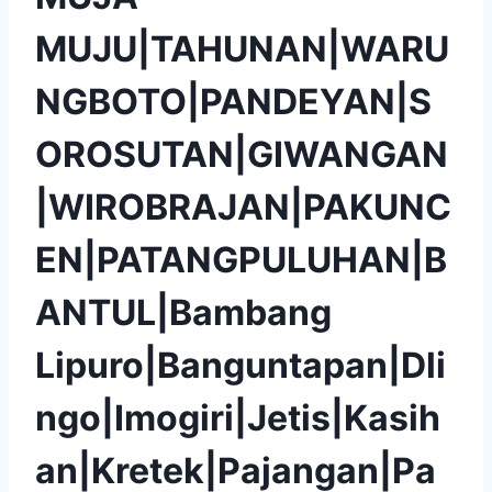
MUJU|TAHUNAN|WARU
NGBOTO|PANDEYAN|S
OROSUTAN|GIWANGAN
|WIROBRAJAN|PAKUNC
EN|PATANGPULUHAN|B
ANTUL|Bambang
Lipuro|Banguntapan|Dli
ngo|Imogiri|Jetis|Kasih
an|Kretek|Pajangan|Pa