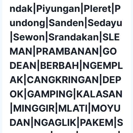
ndak|Piyungan|Pleret|P
undong|Sanden|Sedayu
|Sewon|Srandakan|SLE
MAN|PRAMBANAN|GO
DEAN|BERBAH|NGEMPL
AK|CANGKRINGAN|DEP
OK|GAMPING|KALASAN
|MINGGIR|MLATI|MOYU
DAN|NGAGLIK|PAKEM|S