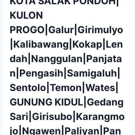
KOTA SALAK PONDOH|
KULON
PROGO|Galur|Girimulyo
|Kalibawang|Kokap|Len
dah|Nanggulan|Panjata
n|Pengasih|Samigaluh|
Sentolo|Temon|Wates|
GUNUNG KIDUL|Gedang
Sari|Girisubo|Karangmo
jo|Ngawen|Paliyan|Pan