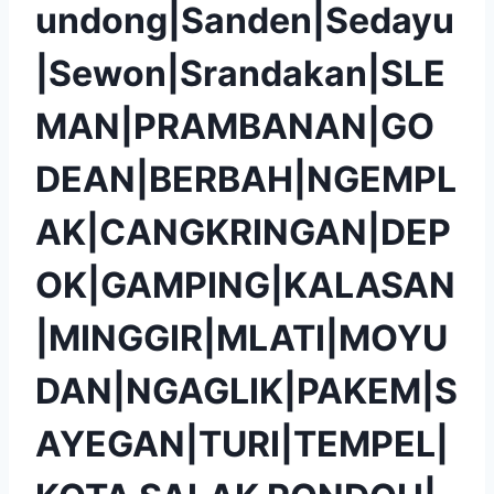
undong|Sanden|Sedayu
|Sewon|Srandakan|SLE
MAN|PRAMBANAN|GO
DEAN|BERBAH|NGEMPL
AK|CANGKRINGAN|DEP
OK|GAMPING|KALASAN
|MINGGIR|MLATI|MOYU
DAN|NGAGLIK|PAKEM|S
AYEGAN|TURI|TEMPEL|