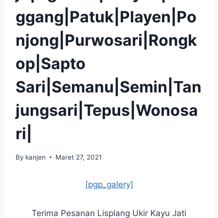
ggang|Patuk|Playen|Po
njong|Purwosari|Rongk
op|Sapto
Sari|Semanu|Semin|Tan
jungsari|Tepus|Wonosa
ri|
By
kanjen
Maret 27, 2021
[pgp_galery]
Terima Pesanan Lisplang Ukir Kayu Jati