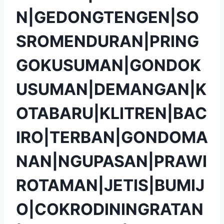
N|GEDONGTENGEN|SO
SROMENDURAN|PRING
GOKUSUMAN|GONDOK
USUMAN|DEMANGAN|K
OTABARU|KLITREN|BAC
IRO|TERBAN|GONDOMA
NAN|NGUPASAN|PRAWI
ROTAMAN|JETIS|BUMIJ
O|COKRODININGRATAN