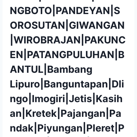
NGBOTO|PANDEYAN|S
OROSUTAN|GIWANGAN
|WIROBRAJAN|PAKUNC
EN|PATANGPULUHAN|B
ANTUL|Bambang
Lipuro|Banguntapan|Dli
ngo|Imogiri|Jetis|Kasih
an|Kretek|Pajangan|Pa
ndak|Piyungan|Pleret|P