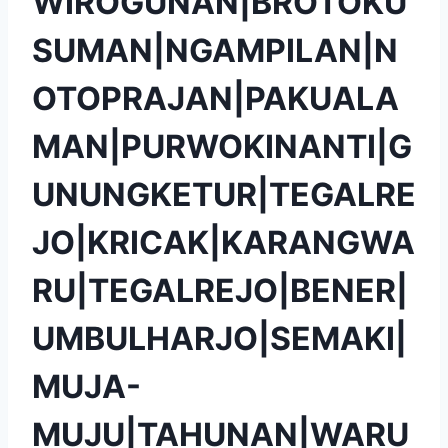
WIROGUNAN|BROTOKU
SUMAN|NGAMPILAN|N
OTOPRAJAN|PAKUALA
MAN|PURWOKINANTI|G
UNUNGKETUR|TEGALRE
JO|KRICAK|KARANGWA
RU|TEGALREJO|BENER|
UMBULHARJO|SEMAKI|
MUJA-
MUJU|TAHUNAN|WARU