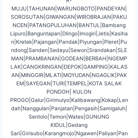
A-
MUJU|TAHUNAN|WARUNGBOTO|PANDEYAN|
SOROSUTAN|GIWANGAN|WIROBRAJAN|PAKU
NCEN|PATANGPULUHAN|BANTUL|Bambang
Lipuro|Banguntapan|Dlingo|Imogiri|Jetis|Kasiha
n|Kretek|Pajangan|Pandak|Piyungan|Pleret|Pu
ndong|Sanden|Sedayu|Sewon|Srandakan|SLE
MAN|PRAMBANAN|GODEAN|BERBAH|NGEMP
LAK|CANGKRINGAN|DEPOK|GAMPING|KALAS
AN|MINGGIR|MLATI|MOYUDAN|NGAGLIK|PAK
EM|SAYEGAN|TURI|TEMPEL|KOTA SALAK
PONDOH| KULON
PROGO|Galur|Girimulyo|Kalibawang|Kokap|Len
dah|Nanggulan|Panjatan|Pengasih|Samigaluh|
Sentolo|Temon|Wates|GUNUNG
KIDUL|Gedang
Sari|Girisubo|Karangmojo|Ngawen|Paliyan|Pan