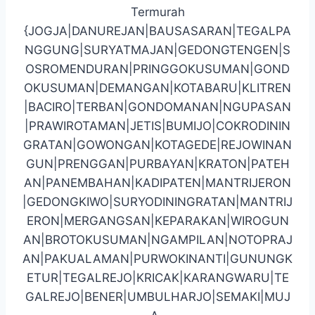
Termurah
{JOGJA|DANUREJAN|BAUSASARAN|TEGALPA
NGGUNG|SURYATMAJAN|GEDONGTENGEN|S
OSROMENDURAN|PRINGGOKUSUMAN|GOND
OKUSUMAN|DEMANGAN|KOTABARU|KLITREN
|BACIRO|TERBAN|GONDOMANAN|NGUPASAN
|PRAWIROTAMAN|JETIS|BUMIJO|COKRODININ
GRATAN|GOWONGAN|KOTAGEDE|REJOWINAN
GUN|PRENGGAN|PURBAYAN|KRATON|PATEH
AN|PANEMBAHAN|KADIPATEN|MANTRIJERON
|GEDONGKIWO|SURYODININGRATAN|MANTRIJ
ERON|MERGANGSAN|KEPARAKAN|WIROGUN
AN|BROTOKUSUMAN|NGAMPILAN|NOTOPRAJ
AN|PAKUALAMAN|PURWOKINANTI|GUNUNGK
ETUR|TEGALREJO|KRICAK|KARANGWARU|TE
GALREJO|BENER|UMBULHARJO|SEMAKI|MUJ