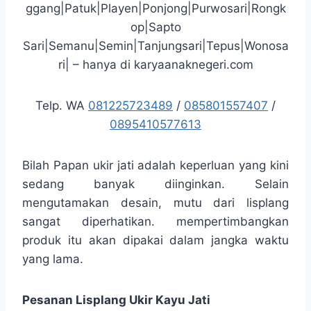
ggang|Patuk|Playen|Ponjong|Purwosari|Rongk
op|Sapto
Sari|Semanu|Semin|Tanjungsari|Tepus|Wonosa
ri| – hanya di karyaanaknegeri.com
Telp. WA
081225723489
/
085801557407
/
0895410577613
Bilah Papan ukir jati adalah keperluan yang kini
sedang banyak diinginkan. Selain
mengutamakan desain, mutu dari lisplang
sangat diperhatikan. mempertimbangkan
produk itu akan dipakai dalam jangka waktu
yang lama.
Pesanan Lisplang Ukir Kayu Jati