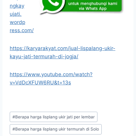
ngkay
ujati.
wordp
ress.com/
https://karyarakyat.com/jual-lispalang-ukir-
kayu-jati-termurah-di-jogja/
https://www.youtube.com/watch?
v=VdDcXFUW6RU&t=13s
#
Berapa harga lisplang ukir jati per lembar
#
Berapa harga lisplang ukir termurah di Solo