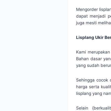
Mengorder lispla
dapat menjadi p
juga mesti meliha
Lisplang Ukir B
Kami merupakan sa
Bahan dasar yang
yang sudah berumu
Sehingga cocok 
harga serta kual
lisplang yang nam
Selain {berkual