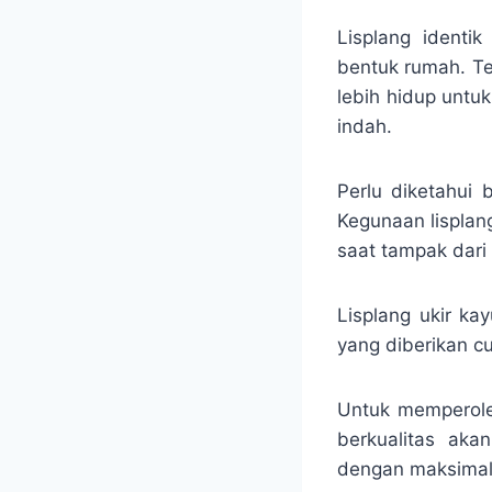
Lisplang identi
bentuk rumah. Te
lebih hidup untu
indah.
Perlu diketahui
Kegunaan lisplan
saat tampak dar
Lisplang ukir ka
yang diberikan c
Untuk memperole
berkualitas ak
dengan maksimal