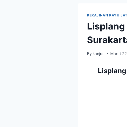
KERAJINAN KAYU JAT
Lisplang
Surakart
By
kanjen
Maret 22
Lisplang