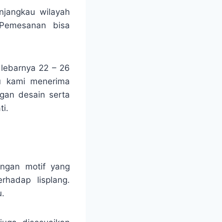
njangkau wilayah
 Pemesanan bisa
 lebarnya 22 – 26
tu kami menerima
ngan desain serta
i.
ngan motif yang
rhadap lisplang.
u.