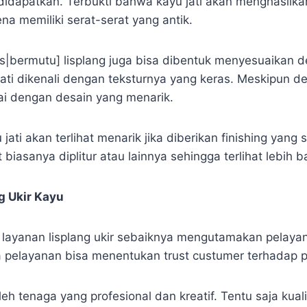
didapatkan. Terbukti bahwa kayu jati akan menghasilkan
ena memiliki serat-serat yang antik.
tas|bermutu] lisplang juga bisa dibentuk menyesuaikan 
 jati dikenali dengan teksturnya yang keras. Meskipun 
uai dengan desain yang menarik.
 jati akan terlihat menarik jika diberikan finishing yang
 biasanya diplitur atau lainnya sehingga terlihat lebih ba
g Ukir Kayu
i layanan lisplang ukir sebaiknya mengutamakan pelaya
a pelayanan bisa menentukan trust custumer terhadap 
leh tenaga yang profesional dan kreatif. Tentu saja kual