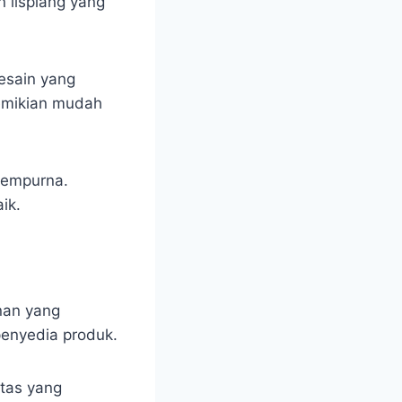
 lisplang yang
desain yang
demikian mudah
 sempurna.
ik.
nan yang
penyedia produk.
itas yang