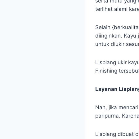
serta mutu yang 
terlihat alami kar
Selain {berkuali
diinginkan. Kayu
untuk diukir ses
Lisplang ukir kayu
Finishing tersebut
Layanan Lisplan
Nah, jika mencar
paripurna. Karen
Lisplang dibuat o