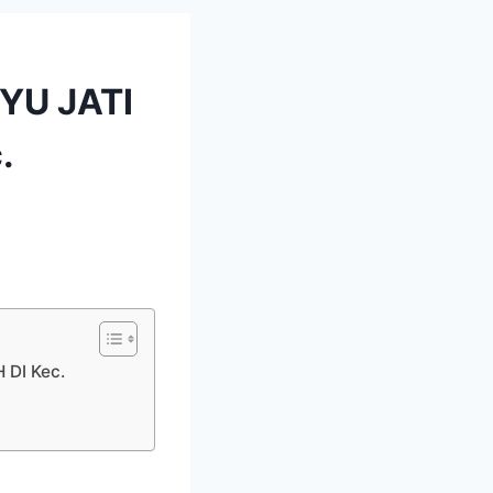
YU JATI
.
DI Kec.