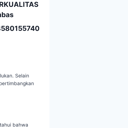
ERKUALITAS
mbas
580155740
lukan. Selain
empertimbangkan
etahui bahwa