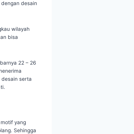
i dengan desain
gkau wilayah
an bisa
ebarnya 22 – 26
 menerima
 desain serta
i.
motif yang
plang. Sehingga