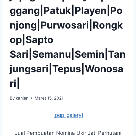
ggang|Patuk|Playen|Po
njong|Purwosari|Rongk
op|Sapto
Sari|Semanu|Semin|Tan
jungsari|Tepus|Wonosa
ri|
By
kanjen
Maret 15, 2021
[pgp_galery]
Jual Pembuatan Nomina Ukir Jati Perhutani