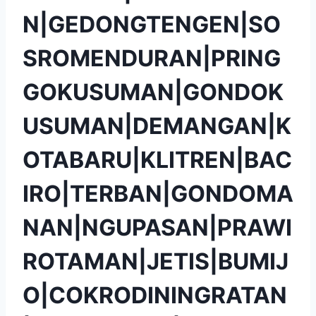
N|GEDONGTENGEN|SO
SROMENDURAN|PRING
GOKUSUMAN|GONDOK
USUMAN|DEMANGAN|K
OTABARU|KLITREN|BAC
IRO|TERBAN|GONDOMA
NAN|NGUPASAN|PRAWI
ROTAMAN|JETIS|BUMIJ
O|COKRODININGRATAN