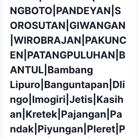
NGBOTO|PANDEYAN|S
OROSUTAN|GIWANGAN
|WIROBRAJAN|PAKUNC
EN|PATANGPULUHAN|B
ANTUL|Bambang
Lipuro|Banguntapan|Dli
ngo|Imogiri|Jetis|Kasih
an|Kretek|Pajangan|Pa
ndak|Piyungan|Pleret|P