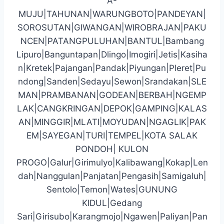
A-
MUJU|TAHUNAN|WARUNGBOTO|PANDEYAN|
SOROSUTAN|GIWANGAN|WIROBRAJAN|PAKU
NCEN|PATANGPULUHAN|BANTUL|Bambang
Lipuro|Banguntapan|Dlingo|Imogiri|Jetis|Kasiha
n|Kretek|Pajangan|Pandak|Piyungan|Pleret|Pu
ndong|Sanden|Sedayu|Sewon|Srandakan|SLE
MAN|PRAMBANAN|GODEAN|BERBAH|NGEMP
LAK|CANGKRINGAN|DEPOK|GAMPING|KALAS
AN|MINGGIR|MLATI|MOYUDAN|NGAGLIK|PAK
EM|SAYEGAN|TURI|TEMPEL|KOTA SALAK
PONDOH| KULON
PROGO|Galur|Girimulyo|Kalibawang|Kokap|Len
dah|Nanggulan|Panjatan|Pengasih|Samigaluh|
Sentolo|Temon|Wates|GUNUNG
KIDUL|Gedang
Sari|Girisubo|Karangmojo|Ngawen|Paliyan|Pan