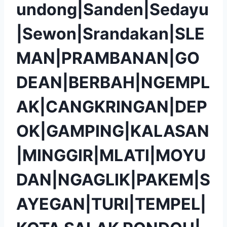
undong|Sanden|Sedayu
|Sewon|Srandakan|SLE
MAN|PRAMBANAN|GO
DEAN|BERBAH|NGEMPL
AK|CANGKRINGAN|DEP
OK|GAMPING|KALASAN
|MINGGIR|MLATI|MOYU
DAN|NGAGLIK|PAKEM|S
AYEGAN|TURI|TEMPEL|