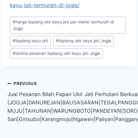
kayu-jati-termurah-di-jogja/
#
harga lisplang ukir kayu jati per meter termurah di
Jogja
#
lisplang kayu jati
#
lisplang ukir kayu jati Jogja
#
terima pesanan lisplang ukir kayu jati Jogja
PREVIOUS
Jual Pesanan Bilah Papan Ukir Jati Perhutani Berkual
{JOGJA|DANUREJAN|BAUSASARAN|TEGALPANGG
MUJU|TAHUNAN|WARUNGBOTO|PANDEYAN|SOROSUTAN
Sari|Girisubo|Karangmojo|Ngawen|Paliyan|Panggan