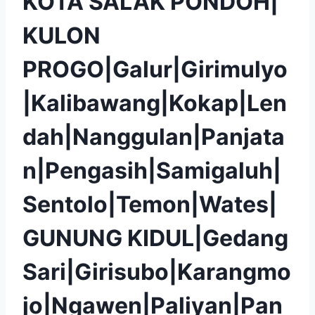
KOTA SALAK PONDOH|
KULON
PROGO|Galur|Girimulyo
|Kalibawang|Kokap|Len
dah|Nanggulan|Panjata
n|Pengasih|Samigaluh|
Sentolo|Temon|Wates|
GUNUNG KIDUL|Gedang
Sari|Girisubo|Karangmo
jo|Ngawen|Paliyan|Pan