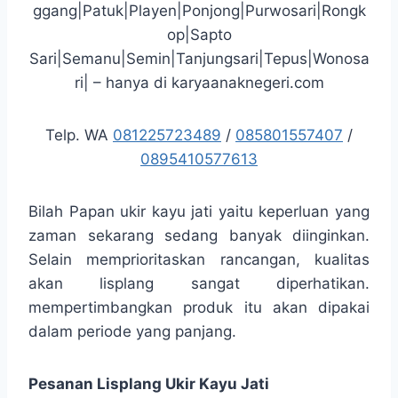
ggang|Patuk|Playen|Ponjong|Purwosari|Rongk
op|Sapto
Sari|Semanu|Semin|Tanjungsari|Tepus|Wonosa
ri| – hanya di karyaanaknegeri.com
Telp. WA
081225723489
/
085801557407
/
0895410577613
Bilah Papan ukir kayu jati yaitu keperluan yang
zaman sekarang sedang banyak diinginkan.
Selain memprioritaskan rancangan, kualitas
akan lisplang sangat diperhatikan.
mempertimbangkan produk itu akan dipakai
dalam periode yang panjang.
Pesanan Lisplang Ukir Kayu Jati