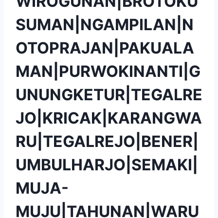
WIROGUNAN|BROTOKU
SUMAN|NGAMPILAN|N
OTOPRAJAN|PAKUALA
MAN|PURWOKINANTI|G
UNUNGKETUR|TEGALRE
JO|KRICAK|KARANGWA
RU|TEGALREJO|BENER|
UMBULHARJO|SEMAKI|
MUJA-
MUJU|TAHUNAN|WARU