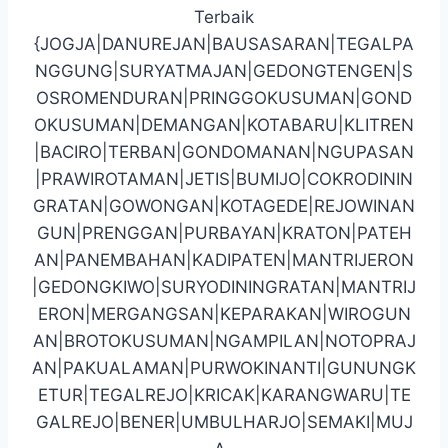
Terbaik
{JOGJA|DANUREJAN|BAUSASARAN|TEGALPA
NGGUNG|SURYATMAJAN|GEDONGTENGEN|S
OSROMENDURAN|PRINGGOKUSUMAN|GOND
OKUSUMAN|DEMANGAN|KOTABARU|KLITREN
|BACIRO|TERBAN|GONDOMANAN|NGUPASAN
|PRAWIROTAMAN|JETIS|BUMIJO|COKRODININ
GRATAN|GOWONGAN|KOTAGEDE|REJOWINAN
GUN|PRENGGAN|PURBAYAN|KRATON|PATEH
AN|PANEMBAHAN|KADIPATEN|MANTRIJERON
|GEDONGKIWO|SURYODININGRATAN|MANTRIJ
ERON|MERGANGSAN|KEPARAKAN|WIROGUN
AN|BROTOKUSUMAN|NGAMPILAN|NOTOPRAJ
AN|PAKUALAMAN|PURWOKINANTI|GUNUNGK
ETUR|TEGALREJO|KRICAK|KARANGWARU|TE
GALREJO|BENER|UMBULHARJO|SEMAKI|MUJ