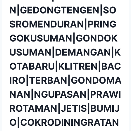
N|GEDONGTENGEN|SO
SROMENDURAN|PRING
GOKUSUMAN|GONDOK
USUMAN|DEMANGAN|K
OTABARU|KLITREN|BAC
IRO|TERBAN|GONDOMA
NAN|NGUPASAN|PRAWI
ROTAMAN|JETIS|BUMIJ
O|COKRODININGRATAN