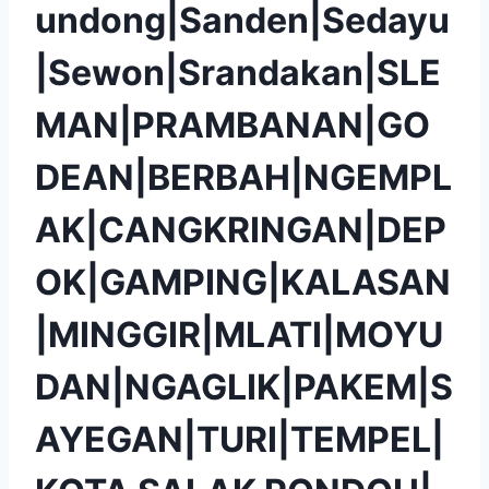
undong|Sanden|Sedayu
|Sewon|Srandakan|SLE
MAN|PRAMBANAN|GO
DEAN|BERBAH|NGEMPL
AK|CANGKRINGAN|DEP
OK|GAMPING|KALASAN
|MINGGIR|MLATI|MOYU
DAN|NGAGLIK|PAKEM|S
AYEGAN|TURI|TEMPEL|