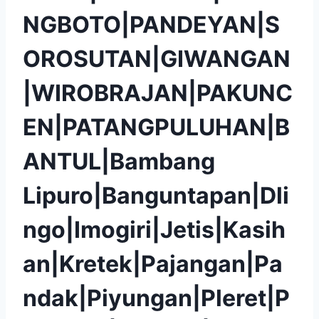
NGBOTO|PANDEYAN|S
OROSUTAN|GIWANGAN
|WIROBRAJAN|PAKUNC
EN|PATANGPULUHAN|B
ANTUL|Bambang
Lipuro|Banguntapan|Dli
ngo|Imogiri|Jetis|Kasih
an|Kretek|Pajangan|Pa
ndak|Piyungan|Pleret|P