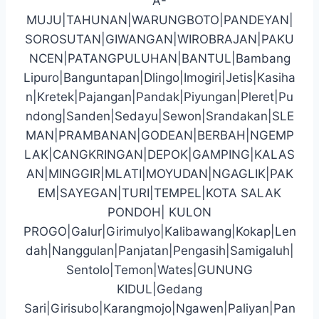
A-
MUJU|TAHUNAN|WARUNGBOTO|PANDEYAN|
SOROSUTAN|GIWANGAN|WIROBRAJAN|PAKU
NCEN|PATANGPULUHAN|BANTUL|Bambang
Lipuro|Banguntapan|Dlingo|Imogiri|Jetis|Kasiha
n|Kretek|Pajangan|Pandak|Piyungan|Pleret|Pu
ndong|Sanden|Sedayu|Sewon|Srandakan|SLE
MAN|PRAMBANAN|GODEAN|BERBAH|NGEMP
LAK|CANGKRINGAN|DEPOK|GAMPING|KALAS
AN|MINGGIR|MLATI|MOYUDAN|NGAGLIK|PAK
EM|SAYEGAN|TURI|TEMPEL|KOTA SALAK
PONDOH| KULON
PROGO|Galur|Girimulyo|Kalibawang|Kokap|Len
dah|Nanggulan|Panjatan|Pengasih|Samigaluh|
Sentolo|Temon|Wates|GUNUNG
KIDUL|Gedang
Sari|Girisubo|Karangmojo|Ngawen|Paliyan|Pan