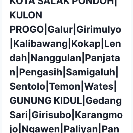
KOTA SALAK PONDOH|
KULON
PROGO|Galur|Girimulyo
|Kalibawang|Kokap|Len
dah|Nanggulan|Panjata
n|Pengasih|Samigaluh|
Sentolo|Temon|Wates|
GUNUNG KIDUL|Gedang
Sari|Girisubo|Karangmo
jo|Ngawen|Paliyan|Pan