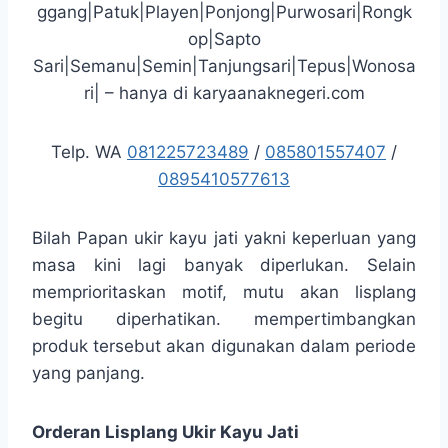
ggang|Patuk|Playen|Ponjong|Purwosari|Rongk
op|Sapto
Sari|Semanu|Semin|Tanjungsari|Tepus|Wonosa
ri| – hanya di karyaanaknegeri.com
Telp. WA
081225723489
/
085801557407
/
0895410577613
Bilah Papan ukir kayu jati yakni keperluan yang
masa kini lagi banyak diperlukan. Selain
memprioritaskan motif, mutu akan lisplang
begitu diperhatikan. mempertimbangkan
produk tersebut akan digunakan dalam periode
yang panjang.
Orderan Lisplang Ukir Kayu Jati