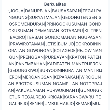
Berkualitas
{JOGJA|DANUREJAN|BAUSASARAN|TEGALPA
NGGUNG|SURYATMAJAN|GEDONGTENGEN|S
OSROMENDURAN|PRINGGOKUSUMAN|GOND
OKUSUMAN|DEMANGAN|KOTABARU|KLITREN
|BACIRO|TERBAN|GONDOMANAN|NGUPASAN
|PRAWIROTAMAN|JETIS|BUMIJO|COKRODININ
GRATAN|GOWONGAN|KOTAGEDE|REJOWINAN
GUN|PRENGGAN|PURBAYAN|KRATON|PATEH
AN|PANEMBAHAN|KADIPATEN|MANTRIJERON
|GEDONGKIWO|SURYODININGRATAN|MANTRIJ
ERON|MERGANGSAN|KEPARAKAN|WIROGUN
AN|BROTOKUSUMAN|NGAMPILAN|NOTOPRAJ
AN|PAKUALAMAN|PURWOKINANTI|GUNUNGK
ETUR|TEGALREJO|KRICAK|KARANGWARU|TE
GALREJO|BENER|UMBULHARJO|SEMAKI|MUJ