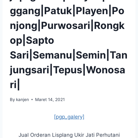
ggang|Patuk|Playen|Po
njong|Purwosari|Rongk
op|Sapto
Sari|Semanu|Semin|Tan
jungsari|Tepus|Wonosa
ri|
By
kanjen
Maret 14, 2021
[pgp_galery]
Jual Orderan Lisplang Ukir Jati Perhutani