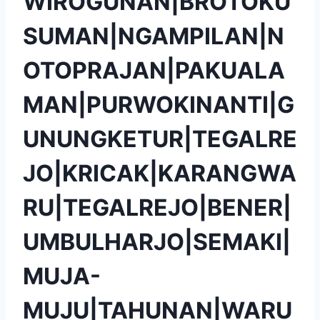
WIROGUNAN|BROTOKU
SUMAN|NGAMPILAN|N
OTOPRAJAN|PAKUALA
MAN|PURWOKINANTI|G
UNUNGKETUR|TEGALRE
JO|KRICAK|KARANGWA
RU|TEGALREJO|BENER|
UMBULHARJO|SEMAKI|
MUJA-
MUJU|TAHUNAN|WARU