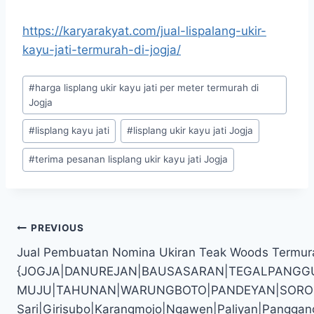
https://karyarakyat.com/jual-lispalang-ukir-
kayu-jati-termurah-di-jogja/
#
harga lisplang ukir kayu jati per meter termurah di
Jogja
#
lisplang kayu jati
#
lisplang ukir kayu jati Jogja
#
terima pesanan lisplang ukir kayu jati Jogja
PREVIOUS
Jual Pembuatan Nomina Ukiran Teak Woods Termur
{JOGJA|DANUREJAN|BAUSASARAN|TEGALPANGG
MUJU|TAHUNAN|WARUNGBOTO|PANDEYAN|SOROSUTAN
Sari|Girisubo|Karangmojo|Ngawen|Paliyan|Panggan