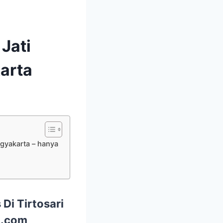
Jati
karta
ogyakarta – hanya
Di Tirtosari
i.com