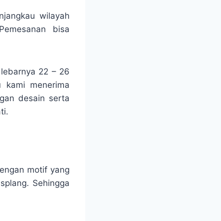
njangkau wilayah
 Pemesanan bisa
 lebarnya 22 – 26
tu kami menerima
ngan desain serta
i.
engan motif yang
isplang. Sehingga