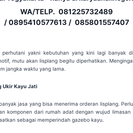
WA/TELP.
081225732489
/
0895410577613
/
085801557407
ti perhutani yakni kebutuhan yang kini lagi banyak d
if, mutu akan lisplang begitu diperhatikan. Menginga
am jangka waktu yang lama.
 Ukir Kayu Jati
anyak jasa yang bisa menerima orderan lisplang. Perl
an komponen dari rumah adat dengan wujud limasan a
faatkan sebagai memperindah gazebo kayu.