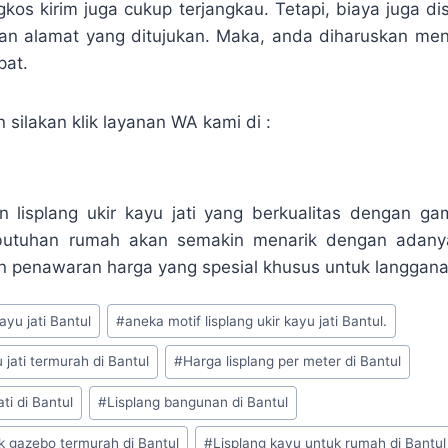
kos kirim juga cukup terjangkau. Tetapi, biaya juga d
gan alamat yang ditujukan. Maka, anda diharuskan me
pat.
silakan klik layanan WA kami di :
n lisplang ukir kayu jati yang berkualitas dengan g
utuhan rumah akan semakin menarik dengan adanya
an penawaran harga yang spesial khusus untuk langgana
ayu jati Bantul
#
aneka motif lisplang ukir kayu jati Bantul.
 jati termurah di Bantul
#
Harga lisplang per meter di Bantul
ati di Bantul
#
Lisplang bangunan di Bantul
k gazebo termurah di Bantul
#
Lisplang kayu untuk rumah di Bantul