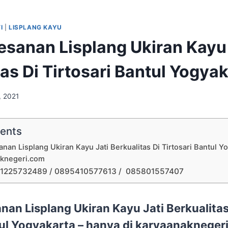
I
|
LISPLANG KAYU
esanan Lisplang Ukiran Kayu 
as Di Tirtosari Bantul Yogya
, 2021
tents
nan Lisplang Ukiran Kayu Jati Berkualitas Di Tirtosari Bantul Y
aknegeri.com
1225732489 / 0895410577613 / 085801557407
nan Lisplang Ukiran Kayu Jati Berkualitas 
ul Yogyakarta – hanya di karyaanakneger