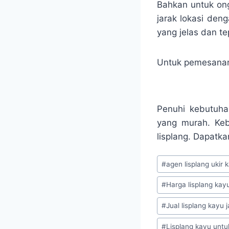
Bahkan untuk ong
jarak lokasi den
yang jelas dan te
Untuk pemesanan 
Penuhi kebutuha
yang murah. Keb
lisplang. Dapatk
#
agen lisplang ukir k
#
Harga lisplang kayu
#
Jual lisplang kayu j
#
Lisplang kayu untu