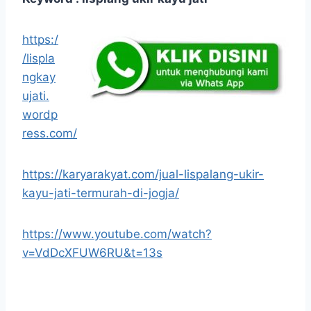
https:/
/lispla
ngkay
ujati.
wordp
ress.com/
https://karyarakyat.com/jual-lispalang-ukir-
kayu-jati-termurah-di-jogja/
https://www.youtube.com/watch?
v=VdDcXFUW6RU&t=13s