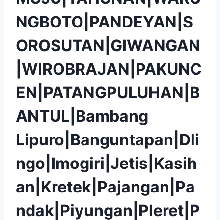
NGBOTO|PANDEYAN|S
OROSUTAN|GIWANGAN
|WIROBRAJAN|PAKUNC
EN|PATANGPULUHAN|B
ANTUL|Bambang
Lipuro|Banguntapan|Dli
ngo|Imogiri|Jetis|Kasih
an|Kretek|Pajangan|Pa
ndak|Piyungan|Pleret|P