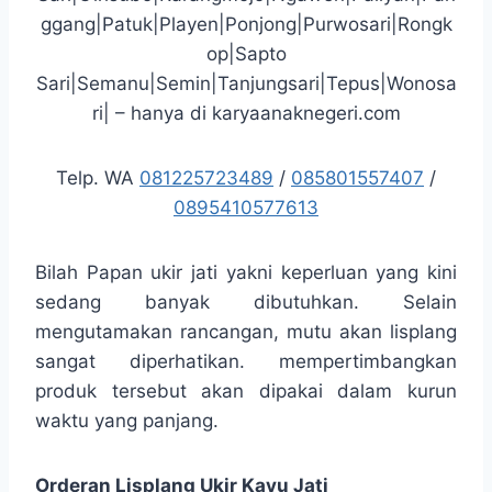
ggang|Patuk|Playen|Ponjong|Purwosari|Rongk
op|Sapto
Sari|Semanu|Semin|Tanjungsari|Tepus|Wonosa
ri| – hanya di karyaanaknegeri.com
Telp. WA
081225723489
/
085801557407
/
0895410577613
Bilah Papan ukir jati yakni keperluan yang kini
sedang banyak dibutuhkan. Selain
mengutamakan rancangan, mutu akan lisplang
sangat diperhatikan. mempertimbangkan
produk tersebut akan dipakai dalam kurun
waktu yang panjang.
Orderan Lisplang Ukir Kayu Jati