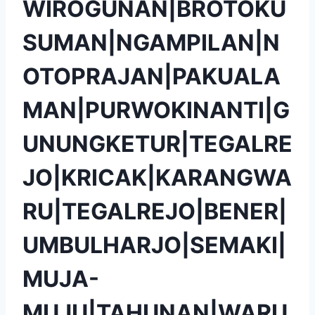
WIROGUNAN|BROTOKU
SUMAN|NGAMPILAN|N
OTOPRAJAN|PAKUALA
MAN|PURWOKINANTI|G
UNUNGKETUR|TEGALRE
JO|KRICAK|KARANGWA
RU|TEGALREJO|BENER|
UMBULHARJO|SEMAKI|
MUJA-
MUJU|TAHUNAN|WARU