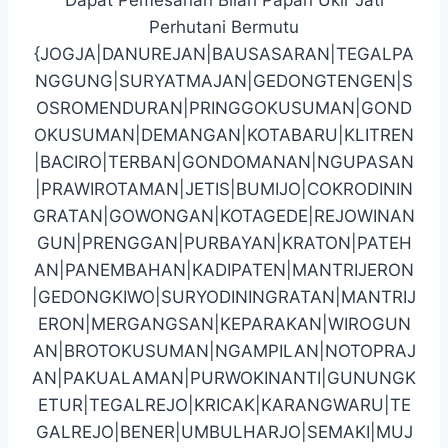
Perhutani Bermutu
{JOGJA|DANUREJAN|BAUSASARAN|TEGALPA
NGGUNG|SURYATMAJAN|GEDONGTENGEN|S
OSROMENDURAN|PRINGGOKUSUMAN|GOND
OKUSUMAN|DEMANGAN|KOTABARU|KLITREN
|BACIRO|TERBAN|GONDOMANAN|NGUPASAN
|PRAWIROTAMAN|JETIS|BUMIJO|COKRODININ
GRATAN|GOWONGAN|KOTAGEDE|REJOWINAN
GUN|PRENGGAN|PURBAYAN|KRATON|PATEH
AN|PANEMBAHAN|KADIPATEN|MANTRIJERON
|GEDONGKIWO|SURYODININGRATAN|MANTRIJ
ERON|MERGANGSAN|KEPARAKAN|WIROGUN
AN|BROTOKUSUMAN|NGAMPILAN|NOTOPRAJ
AN|PAKUALAMAN|PURWOKINANTI|GUNUNGK
ETUR|TEGALREJO|KRICAK|KARANGWARU|TE
GALREJO|BENER|UMBULHARJO|SEMAKI|MUJ