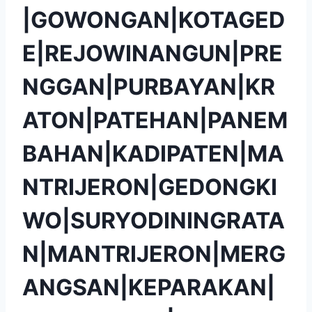
|GOWONGAN|KOTAGED
E|REJOWINANGUN|PRE
NGGAN|PURBAYAN|KR
ATON|PATEHAN|PANEM
BAHAN|KADIPATEN|MA
NTRIJERON|GEDONGKI
WO|SURYODININGRATA
N|MANTRIJERON|MERG
ANGSAN|KEPARAKAN|