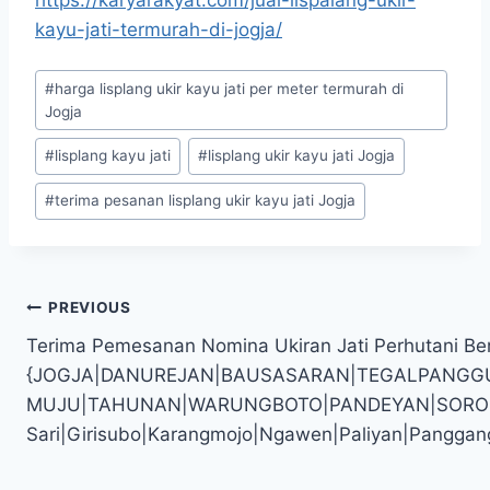
kayu-jati-termurah-di-jogja/
#
harga lisplang ukir kayu jati per meter termurah di
Jogja
#
lisplang kayu jati
#
lisplang ukir kayu jati Jogja
#
terima pesanan lisplang ukir kayu jati Jogja
PREVIOUS
Terima Pemesanan Nomina Ukiran Jati Perhutani Ber
{JOGJA|DANUREJAN|BAUSASARAN|TEGALPANGG
MUJU|TAHUNAN|WARUNGBOTO|PANDEYAN|SOROSUTAN
Sari|Girisubo|Karangmojo|Ngawen|Paliyan|Panggan