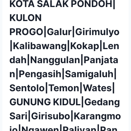
KOTA SALAK PONDOH|
KULON
PROGO|Galur|Girimulyo
|Kalibawang|Kokap|Len
dah|Nanggulan|Panjata
n|Pengasih|Samigaluh|
Sentolo|Temon|Wates|
GUNUNG KIDUL|Gedang
Sari|Girisubo|Karangmo
jo|Ngawen|Paliyan|Pan