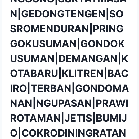
N|GEDONGTENGEN|SO
SROMENDURAN|PRING
GOKUSUMAN|GONDOK
USUMAN|DEMANGAN|K
OTABARU|KLITREN|BAC
IRO|TERBAN|GONDOMA
NAN|NGUPASAN|PRAWI
ROTAMAN|JETIS|BUMIJ
O|COKRODININGRATAN