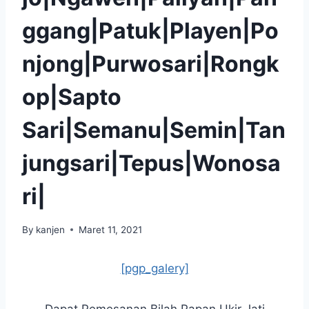
ggang|Patuk|Playen|Po
njong|Purwosari|Rongk
op|Sapto
Sari|Semanu|Semin|Tan
jungsari|Tepus|Wonosa
ri|
By
kanjen
Maret 11, 2021
[pgp_galery]
Dapat Pemesanan Bilah Papan Ukir Jati