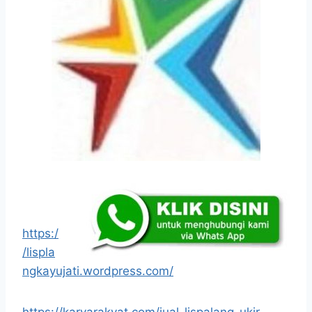
https:/
/lispla
ngkayujati.wordpress.com/
https://karyarakyat.com/jual-lispalang-ukir-