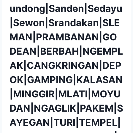
undong|Sanden|Sedayu
|Sewon|Srandakan|SLE
MAN|PRAMBANAN|GO
DEAN|BERBAH|NGEMPL
AK|CANGKRINGAN|DEP
OK|GAMPING|KALASAN
|MINGGIR|MLATI|MOYU
DAN|NGAGLIK|PAKEM|S
AYEGAN|TURI|TEMPEL|