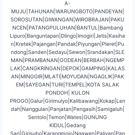
A-
MUJU|TAHUNAN|WARUNGBOTO|PANDEYAN|
SOROSUTAN|GIWANGAN|WIROBRAJAN|PAKU
NCEN|PATANGPULUHAN|BANTUL|Bambang
Lipuro|Banguntapan|Dlingo|Imogiri|Jetis|Kasiha
n|Kretek|Pajangan|Pandak|Piyungan|Pleret|Pu
ndong|Sanden|Sedayu|Sewon|Srandakan|SLE
MAN|PRAMBANAN|GODEAN|BERBAH|NGEMP
LAK|CANGKRINGAN|DEPOK|GAMPING|KALAS
AN|MINGGIR|MLATI|MOYUDAN|NGAGLIK|PAK
EM|SAYEGAN|TURI|TEMPEL|KOTA SALAK
PONDOH| KULON
PROGO|Galur|Girimulyo|Kalibawang|Kokap|Len
dah|Nanggulan|Panjatan|Pengasih|Samigaluh|
Sentolo|Temon|Wates|GUNUNG
KIDUL|Gedang
Sari|Girisubo|Karangmojo|Ngawen|Paliyan|Pan