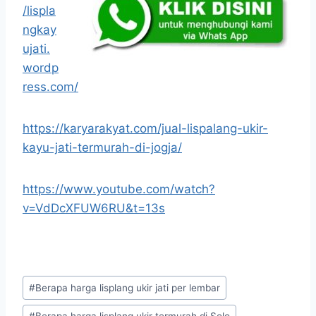
/lispla
ngkay
ujati.
wordp
ress.com/
https://karyarakyat.com/jual-lispalang-ukir-
kayu-jati-termurah-di-jogja/
https://www.youtube.com/watch?
v=VdDcXFUW6RU&t=13s
#
Berapa harga lisplang ukir jati per lembar