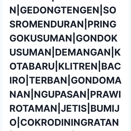
N|GEDONGTENGEN|SO
SROMENDURAN|PRING
GOKUSUMAN|GONDOK
USUMAN|DEMANGAN|K
OTABARU|KLITREN|BAC
IRO|TERBAN|GONDOMA
NAN|NGUPASAN|PRAWI
ROTAMAN|JETIS|BUMIJ
O|COKRODININGRATAN