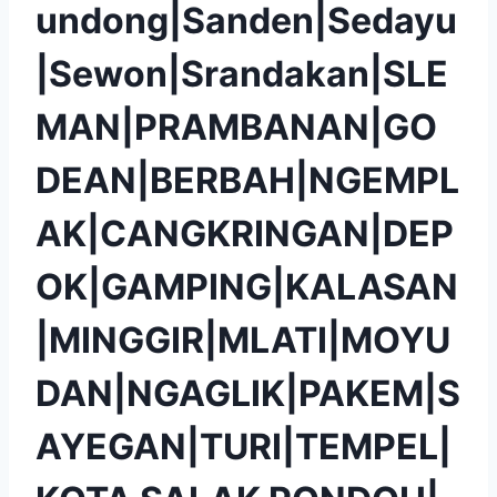
undong|Sanden|Sedayu
|Sewon|Srandakan|SLE
MAN|PRAMBANAN|GO
DEAN|BERBAH|NGEMPL
AK|CANGKRINGAN|DEP
OK|GAMPING|KALASAN
|MINGGIR|MLATI|MOYU
DAN|NGAGLIK|PAKEM|S
AYEGAN|TURI|TEMPEL|