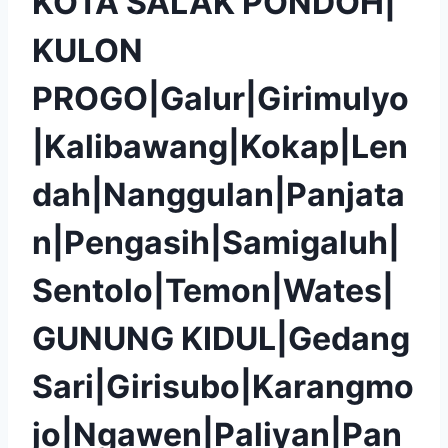
KOTA SALAK PONDOH|
KULON
PROGO|Galur|Girimulyo
|Kalibawang|Kokap|Len
dah|Nanggulan|Panjata
n|Pengasih|Samigaluh|
Sentolo|Temon|Wates|
GUNUNG KIDUL|Gedang
Sari|Girisubo|Karangmo
jo|Ngawen|Paliyan|Pan