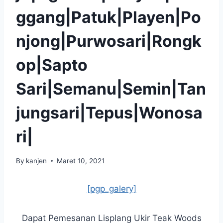
ggang|Patuk|Playen|Po
njong|Purwosari|Rongk
op|Sapto
Sari|Semanu|Semin|Tan
jungsari|Tepus|Wonosa
ri|
By
kanjen
Maret 10, 2021
[pgp_galery]
Dapat Pemesanan Lisplang Ukir Teak Woods