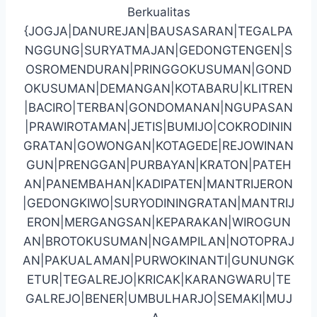
Berkualitas
{JOGJA|DANUREJAN|BAUSASARAN|TEGALPA
NGGUNG|SURYATMAJAN|GEDONGTENGEN|S
OSROMENDURAN|PRINGGOKUSUMAN|GOND
OKUSUMAN|DEMANGAN|KOTABARU|KLITREN
|BACIRO|TERBAN|GONDOMANAN|NGUPASAN
|PRAWIROTAMAN|JETIS|BUMIJO|COKRODININ
GRATAN|GOWONGAN|KOTAGEDE|REJOWINAN
GUN|PRENGGAN|PURBAYAN|KRATON|PATEH
AN|PANEMBAHAN|KADIPATEN|MANTRIJERON
|GEDONGKIWO|SURYODININGRATAN|MANTRIJ
ERON|MERGANGSAN|KEPARAKAN|WIROGUN
AN|BROTOKUSUMAN|NGAMPILAN|NOTOPRAJ
AN|PAKUALAMAN|PURWOKINANTI|GUNUNGK
ETUR|TEGALREJO|KRICAK|KARANGWARU|TE
GALREJO|BENER|UMBULHARJO|SEMAKI|MUJ