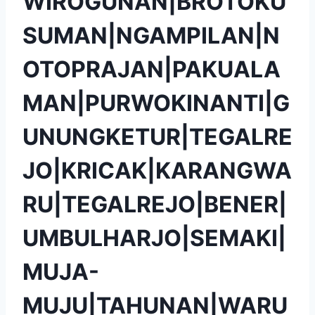
WIROGUNAN|BROTOKU
SUMAN|NGAMPILAN|N
OTOPRAJAN|PAKUALA
MAN|PURWOKINANTI|G
UNUNGKETUR|TEGALRE
JO|KRICAK|KARANGWA
RU|TEGALREJO|BENER|
UMBULHARJO|SEMAKI|
MUJA-
MUJU|TAHUNAN|WARU