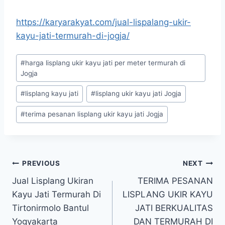
https://karyarakyat.com/jual-lispalang-ukir-
kayu-jati-termurah-di-jogja/
#
harga lisplang ukir kayu jati per meter termurah di
Jogja
#
lisplang kayu jati
#
lisplang ukir kayu jati Jogja
#
terima pesanan lisplang ukir kayu jati Jogja
PREVIOUS
NEXT
Jual Lisplang Ukiran
TERIMA PESANAN
Kayu Jati Termurah Di
LISPLANG UKIR KAYU
Tirtonirmolo Bantul
JATI BERKUALITAS
Yogyakarta
DAN TERMURAH DI