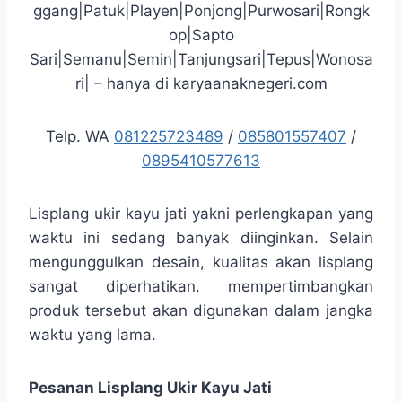
ggang|Patuk|Playen|Ponjong|Purwosari|Rongk
op|Sapto
Sari|Semanu|Semin|Tanjungsari|Tepus|Wonosa
ri| – hanya di karyaanaknegeri.com
Telp. WA
081225723489
/
085801557407
/
0895410577613
Lisplang ukir kayu jati yakni perlengkapan yang
waktu ini sedang banyak diinginkan. Selain
mengunggulkan desain, kualitas akan lisplang
sangat diperhatikan. mempertimbangkan
produk tersebut akan digunakan dalam jangka
waktu yang lama.
Pesanan Lisplang Ukir Kayu Jati