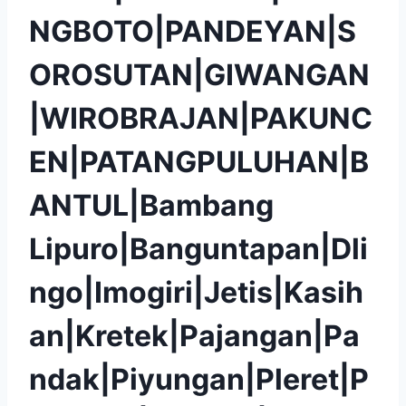
NGBOTO|PANDEYAN|S
OROSUTAN|GIWANGAN
|WIROBRAJAN|PAKUNC
EN|PATANGPULUHAN|B
ANTUL|Bambang
Lipuro|Banguntapan|Dli
ngo|Imogiri|Jetis|Kasih
an|Kretek|Pajangan|Pa
ndak|Piyungan|Pleret|P