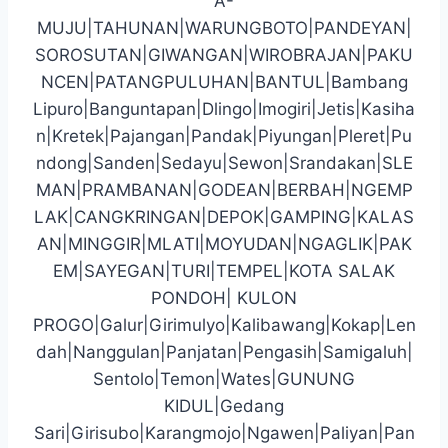
A-
MUJU|TAHUNAN|WARUNGBOTO|PANDEYAN|
SOROSUTAN|GIWANGAN|WIROBRAJAN|PAKU
NCEN|PATANGPULUHAN|BANTUL|Bambang
Lipuro|Banguntapan|Dlingo|Imogiri|Jetis|Kasiha
n|Kretek|Pajangan|Pandak|Piyungan|Pleret|Pu
ndong|Sanden|Sedayu|Sewon|Srandakan|SLE
MAN|PRAMBANAN|GODEAN|BERBAH|NGEMP
LAK|CANGKRINGAN|DEPOK|GAMPING|KALAS
AN|MINGGIR|MLATI|MOYUDAN|NGAGLIK|PAK
EM|SAYEGAN|TURI|TEMPEL|KOTA SALAK
PONDOH| KULON
PROGO|Galur|Girimulyo|Kalibawang|Kokap|Len
dah|Nanggulan|Panjatan|Pengasih|Samigaluh|
Sentolo|Temon|Wates|GUNUNG
KIDUL|Gedang
Sari|Girisubo|Karangmojo|Ngawen|Paliyan|Pan