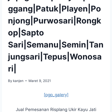
ggang|Patuk|Playen|Po
njong|Purwosari|Rongk
op|Sapto
Sari|Semanu|Semin|Tan
jungsari|Tepus|Wonosa
ri|
By
kanjen
Maret 9, 2021
[pgp_galery]
Jual Pemesanan Risplang Ukir Kayu Jati