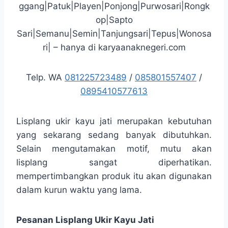
ggang|Patuk|Playen|Ponjong|Purwosari|Rongk
op|Sapto
Sari|Semanu|Semin|Tanjungsari|Tepus|Wonosa
ri| – hanya di karyaanaknegeri.com
Telp. WA
081225723489
/
085801557407
/
0895410577613
Lisplang ukir kayu jati merupakan kebutuhan
yang sekarang sedang banyak dibutuhkan.
Selain mengutamakan motif, mutu akan
lisplang sangat diperhatikan.
mempertimbangkan produk itu akan digunakan
dalam kurun waktu yang lama.
Pesanan Lisplang Ukir Kayu Jati