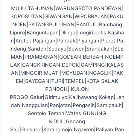
A-
MUJU|TAHUNAN|WARUNGBOTO|PANDEYAN|
SOROSUTAN|GIWANGAN|WIROBRAJAN|PAKU
NCEN|PATANGPULUHAN|BANTUL|Bambang
Lipuro|Banguntapan|Dlingo|Imogiri|Jetis|Kasiha
n|Kretek|Pajangan|Pandak|Piyungan|Pleret|Pu
ndong|Sanden|Sedayu|Sewon|Srandakan|SLE
MAN|PRAMBANAN|GODEAN|BERBAH|NGEMP
LAK|CANGKRINGAN|DEPOK|GAMPING|KALAS
AN|MINGGIR|MLATI|MOYUDAN|NGAGLIK|PAK
EM|SAYEGAN|TURI|TEMPEL|KOTA SALAK
PONDOH| KULON
PROGO|Galur|Girimulyo|Kalibawang|Kokap|Len
dah|Nanggulan|Panjatan|Pengasih|Samigaluh|
Sentolo|Temon|Wates|GUNUNG
KIDUL|Gedang
Sari|Girisubo|Karangmojo|Ngawen|Paliyan|Pan