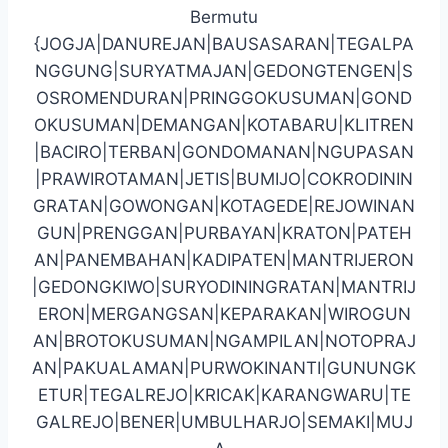
Bermutu
{JOGJA|DANUREJAN|BAUSASARAN|TEGALPA
NGGUNG|SURYATMAJAN|GEDONGTENGEN|S
OSROMENDURAN|PRINGGOKUSUMAN|GOND
OKUSUMAN|DEMANGAN|KOTABARU|KLITREN
|BACIRO|TERBAN|GONDOMANAN|NGUPASAN
|PRAWIROTAMAN|JETIS|BUMIJO|COKRODININ
GRATAN|GOWONGAN|KOTAGEDE|REJOWINAN
GUN|PRENGGAN|PURBAYAN|KRATON|PATEH
AN|PANEMBAHAN|KADIPATEN|MANTRIJERON
|GEDONGKIWO|SURYODININGRATAN|MANTRIJ
ERON|MERGANGSAN|KEPARAKAN|WIROGUN
AN|BROTOKUSUMAN|NGAMPILAN|NOTOPRAJ
AN|PAKUALAMAN|PURWOKINANTI|GUNUNGK
ETUR|TEGALREJO|KRICAK|KARANGWARU|TE
GALREJO|BENER|UMBULHARJO|SEMAKI|MUJ