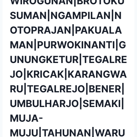
WIROGUNAN|BROTOKU
SUMAN|NGAMPILAN|N
OTOPRAJAN|PAKUALA
MAN|PURWOKINANTI|G
UNUNGKETUR|TEGALRE
JO|KRICAK|KARANGWA
RU|TEGALREJO|BENER|
UMBULHARJO|SEMAKI|
MUJA-
MUJU|TAHUNAN|WARU