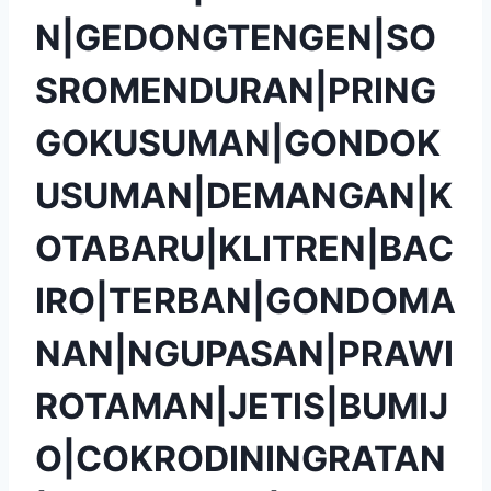
N|GEDONGTENGEN|SO
SROMENDURAN|PRING
GOKUSUMAN|GONDOK
USUMAN|DEMANGAN|K
OTABARU|KLITREN|BAC
IRO|TERBAN|GONDOMA
NAN|NGUPASAN|PRAWI
ROTAMAN|JETIS|BUMIJ
O|COKRODININGRATAN