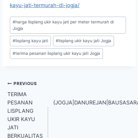
kayu-jati-termurah-di-jogja/
#
harga lisplang ukir kayu jati per meter termurah di
Jogja
#
lisplang kayu jati
#
lisplang ukir kayu jati Jogja
#
terima pesanan lisplang ukir kayu jati Jogja
PREVIOUS
TERIMA
PESANAN
{JOGJA|DANUREJAN|BAUSASA
LISPLANG
UKIR KAYU
JATI
BERKUALITAS