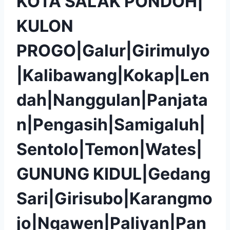
KOTA SALAK PONDOH|
KULON
PROGO|Galur|Girimulyo
|Kalibawang|Kokap|Len
dah|Nanggulan|Panjata
n|Pengasih|Samigaluh|
Sentolo|Temon|Wates|
GUNUNG KIDUL|Gedang
Sari|Girisubo|Karangmo
jo|Ngawen|Paliyan|Pan