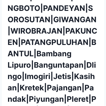
NGBOTO|PANDEYAN|S
OROSUTAN|GIWANGAN
|WIROBRAJAN|PAKUNC
EN|PATANGPULUHAN|B
ANTUL|Bambang
Lipuro|Banguntapan|Dli
ngo|Imogiri|Jetis|Kasih
an|Kretek|Pajangan|Pa
ndak|Piyungan|Pleret|P