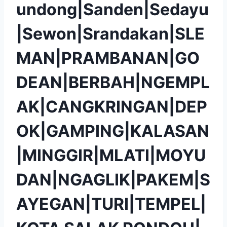
undong|Sanden|Sedayu
|Sewon|Srandakan|SLE
MAN|PRAMBANAN|GO
DEAN|BERBAH|NGEMPL
AK|CANGKRINGAN|DEP
OK|GAMPING|KALASAN
|MINGGIR|MLATI|MOYU
DAN|NGAGLIK|PAKEM|S
AYEGAN|TURI|TEMPEL|