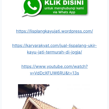
https://lisplangkayujati.wordpress.com/
https://karyarakyat.com/jual-lispalang-ukir-
kayu-jati-termurah-di-jogja/
https://www.youtube.com/watch?
v=VdDcXFUW6RU&t=13s