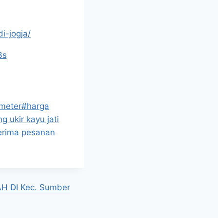
i-jogja/
3s
 meter
#
harga
ng ukir kayu jati
erima pesanan
 DI Kec. Sumber