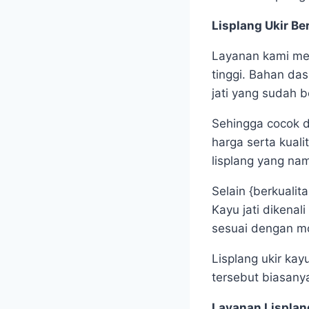
Lisplang Ukir Be
Layanan kami meru
tinggi. Bahan das
jati yang sudah b
Sehingga cocok d
harga serta kual
lisplang yang nam
Selain {berkualit
Kayu jati dikena
sesuai dengan mo
Lisplang ukir kayu
tersebut biasanya 
Layanan Lisplan