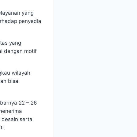
elayanan yang
rhadap penyedia
itas yang
ai dengan motif
gkau wilayah
an bisa
ebarnya 22 – 26
 menerima
 desain serta
i.