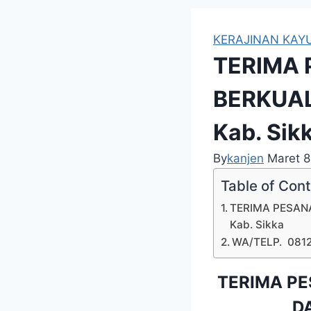
KERAJINAN KAYU
TERIMA 
BERKUAL
Kab. Sik
By
kanjen
Maret 8
Table of Con
TERIMA PESANA
Kab. Sikka
WA/TELP. 081
TERIMA PE
DA