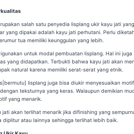
rkualitas
pakan salah satu penyedia lisplang ukir kayu jati yang 
ar yang dipakai adalah kayu jati perhutani. Perlu diket
erumur tua memiliki keunggulan yang lebih.
igunakan untuk modal pembuatan lisplang. Hal ini juga
itas yang didapatkan. Terbukti bahwa kayu jati akan me
pak natural karena memiliki serat-serat yang etnik.
as|bermutu] lisplang juga bisa diukir menyesuaikan motif
li dengan teksturnya yang keras. Walaupun demikian mud
tif yang menarik.
 jati akan terlihat menarik jika difinishing yang sempurn
diplitur atau lainnya sehingga terlihat lebih baik.
g Ukir Kayu