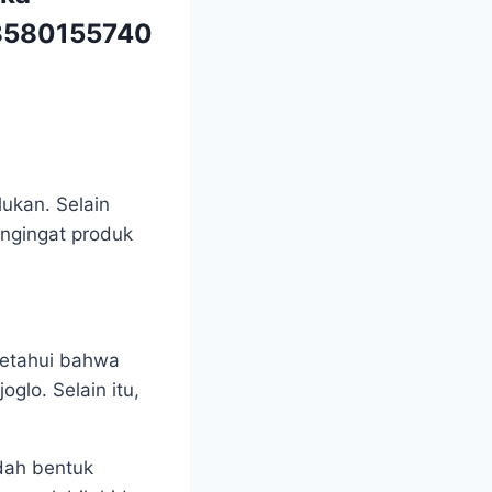
580155740
lukan. Selain
engingat produk
ketahui bahwa
glo. Selain itu,
dah bentuk