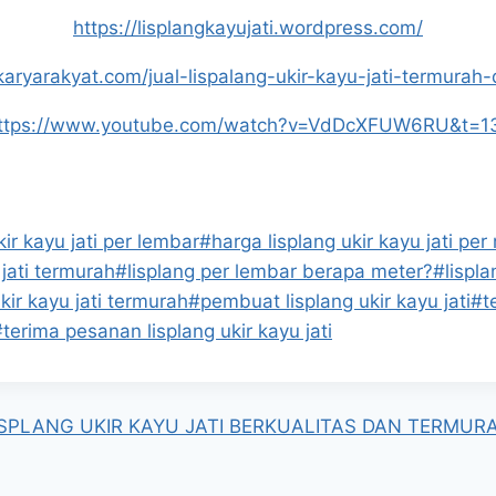
https://lisplangkayujati.wordpress.com/
/karyarakyat.com/jual-lispalang-ukir-kayu-jati-termurah-d
ttps://www.youtube.com/watch?v=VdDcXFUW6RU&t=1
kir kayu jati per lembar
#
harga lisplang ukir kayu jati per
 jati termurah
#
lisplang per lembar berapa meter?
#
lispla
ukir kayu jati termurah
#
pembuat lisplang ukir kayu jati
#
t
#
terima pesanan lisplang ukir kayu jati
SPLANG UKIR KAYU JATI BERKUALITAS DAN TERMURAH