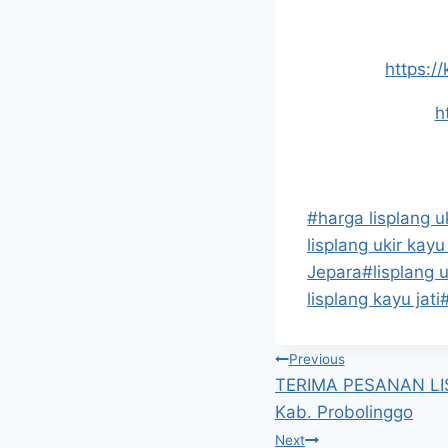
https:/
h
#
harga lisplang u
lisplang ukir kayu
Jepara
#
lisplang 
lisplang kayu jati
Previous
TERIMA PESANAN LI
Kab. Probolinggo
Next