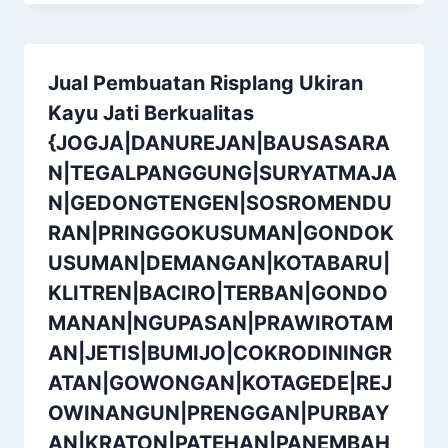
Jual Pembuatan Risplang Ukiran
Kayu Jati Berkualitas
{JOGJA|DANUREJAN|BAUSASARA
N|TEGALPANGGUNG|SURYATMAJA
N|GEDONGTENGEN|SOSROMENDU
RAN|PRINGGOKUSUMAN|GONDOK
USUMAN|DEMANGAN|KOTABARU|
KLITREN|BACIRO|TERBAN|GONDO
MANAN|NGUPASAN|PRAWIROTAM
AN|JETIS|BUMIJO|COKRODININGR
ATAN|GOWONGAN|KOTAGEDE|REJ
OWINANGUN|PRENGGAN|PURBAY
AN|KRATON|PATEHAN|PANEMBAH