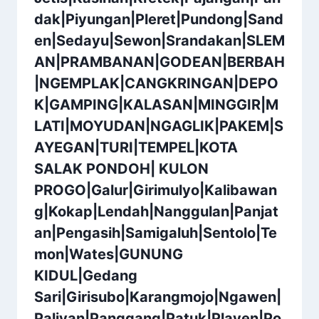
dak|Piyungan|Pleret|Pundong|Sand
en|Sedayu|Sewon|Srandakan|SLEM
AN|PRAMBANAN|GODEAN|BERBAH
|NGEMPLAK|CANGKRINGAN|DEPO
K|GAMPING|KALASAN|MINGGIR|M
LATI|MOYUDAN|NGAGLIK|PAKEM|S
AYEGAN|TURI|TEMPEL|KOTA
SALAK PONDOH| KULON
PROGO|Galur|Girimulyo|Kalibawan
g|Kokap|Lendah|Nanggulan|Panjat
an|Pengasih|Samigaluh|Sentolo|Te
mon|Wates|GUNUNG
KIDUL|Gedang
Sari|Girisubo|Karangmojo|Ngawen|
Paliyan|Panggang|Patuk|Playen|Po