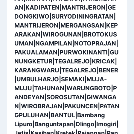
AN|KADIPATEN|MANTRIJERON|GE
DONGKIWO|SURYODININGRATAN|
MANTRIJERON|MERGANGSAN|KEP
ARAKAN|WIROGUNAN|BROTOKUS
UMAN|NGAMPILAN|NOTOPRAJAN|
PAKUALAMAN|PURWOKINANTI|GU
NUNGKETUR|TEGALREJO|KRICAK|
KARANGWARU|TEGALREJO|BENER
|UMBULHARJO|SEMAKI|MUJA-
MUJU|TAHUNAN|WARUNGBOTO|P
ANDEYAN|SOROSUTAN|GIWANGA
N|WIROBRAJAN|PAKUNCEN|PATAN
GPULUHAN|BANTUL|Bambang
Lipuro|Banguntapan|Dlingo|Imogiri|
Jetis|Kasihan|Kretek|Pajangan|Pan