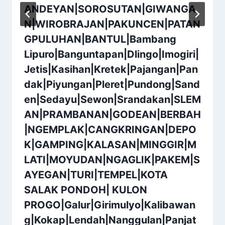
ANDEYAN|SOROSUTAN|GIWANGA
N|WIROBRAJAN|PAKUNCEN|PATAN
GPULUHAN|BANTUL|Bambang
Lipuro|Banguntapan|Dlingo|Imogiri|
Jetis|Kasihan|Kretek|Pajangan|Pan
dak|Piyungan|Pleret|Pundong|Sand
en|Sedayu|Sewon|Srandakan|SLEM
AN|PRAMBANAN|GODEAN|BERBAH
|NGEMPLAK|CANGKRINGAN|DEPO
K|GAMPING|KALASAN|MINGGIR|M
LATI|MOYUDAN|NGAGLIK|PAKEM|S
AYEGAN|TURI|TEMPEL|KOTA
SALAK PONDOH| KULON
PROGO|Galur|Girimulyo|Kalibawan
g|Kokap|Lendah|Nanggulan|Panjat