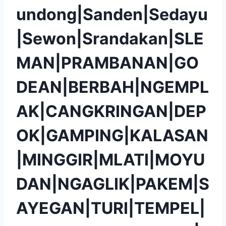
undong|Sanden|Sedayu
|Sewon|Srandakan|SLE
MAN|PRAMBANAN|GO
DEAN|BERBAH|NGEMPL
AK|CANGKRINGAN|DEP
OK|GAMPING|KALASAN
|MINGGIR|MLATI|MOYU
DAN|NGAGLIK|PAKEM|S
AYEGAN|TURI|TEMPEL|