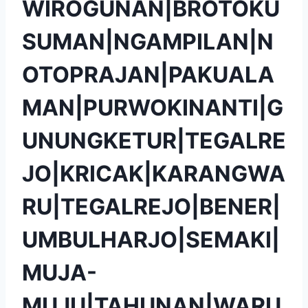
WIROGUNAN|BROTOKU
SUMAN|NGAMPILAN|N
OTOPRAJAN|PAKUALA
MAN|PURWOKINANTI|G
UNUNGKETUR|TEGALRE
JO|KRICAK|KARANGWA
RU|TEGALREJO|BENER|
UMBULHARJO|SEMAKI|
MUJA-
MUJU|TAHUNAN|WARU