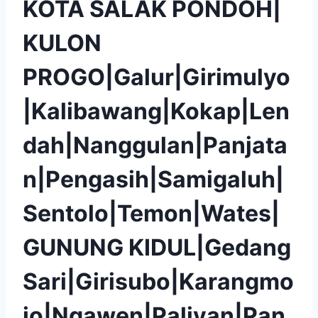
KOTA SALAK PONDOH|
KULON
PROGO|Galur|Girimulyo
|Kalibawang|Kokap|Len
dah|Nanggulan|Panjata
n|Pengasih|Samigaluh|
Sentolo|Temon|Wates|
GUNUNG KIDUL|Gedang
Sari|Girisubo|Karangmo
jo|Ngawen|Paliyan|Pan