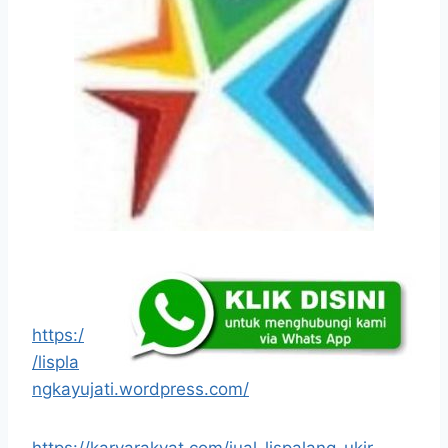
https:/
/lispla
ngkayujati.wordpress.com/
https://karyarakyat.com/jual-lispalang-ukir-