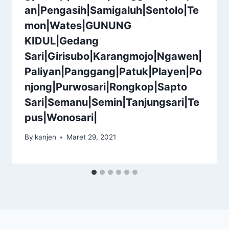
an|Pengasih|Samigaluh|Sentolo|Te
mon|Wates|GUNUNG
KIDUL|Gedang
Sari|Girisubo|Karangmojo|Ngawen|
Paliyan|Panggang|Patuk|Playen|Po
njong|Purwosari|Rongkop|Sapto
Sari|Semanu|Semin|Tanjungsari|Te
pus|Wonosari|
By
kanjen
Maret 29, 2021