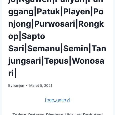
ggang|Patuk|Playen|Po
njong|Purwosari|Rongk
op|Sapto
Sari|Semanu|Semin|Tan
jungsari|Tepus|Wonosa
ri|
By
kanjen
Maret 5, 2021
[pgp_galery]
Terima Orderan Risplang Ukir Jati Perhutani