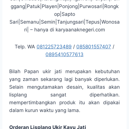
ggang|Patuk|Playen|Ponjong|Purwosari|Rongk
op|Sapto
Sari|Semanu|Semin|Tanjungsari|Tepus|Wonosa
ri| – hanya di karyaanaknegeri.com
Telp. WA
081225723489
/
085801557407
/
0895410577613
Bilah Papan ukir jati merupakan kebutuhan
yang zaman sekarang lagi banyak diperlukan.
Selain mengutamakan desain, kualitas akan
lisplang sangat diperhatikan.
mempertimbangkan produk itu akan dipakai
dalam kurun waktu yang lama.
Orderan Lisplang Ukir Kayu Jati