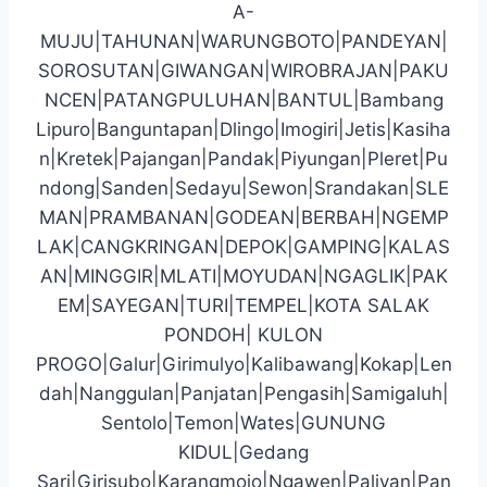
A-
MUJU|TAHUNAN|WARUNGBOTO|PANDEYAN|
SOROSUTAN|GIWANGAN|WIROBRAJAN|PAKU
NCEN|PATANGPULUHAN|BANTUL|Bambang
Lipuro|Banguntapan|Dlingo|Imogiri|Jetis|Kasiha
n|Kretek|Pajangan|Pandak|Piyungan|Pleret|Pu
ndong|Sanden|Sedayu|Sewon|Srandakan|SLE
MAN|PRAMBANAN|GODEAN|BERBAH|NGEMP
LAK|CANGKRINGAN|DEPOK|GAMPING|KALAS
AN|MINGGIR|MLATI|MOYUDAN|NGAGLIK|PAK
EM|SAYEGAN|TURI|TEMPEL|KOTA SALAK
PONDOH| KULON
PROGO|Galur|Girimulyo|Kalibawang|Kokap|Len
dah|Nanggulan|Panjatan|Pengasih|Samigaluh|
Sentolo|Temon|Wates|GUNUNG
KIDUL|Gedang
Sari|Girisubo|Karangmojo|Ngawen|Paliyan|Pan