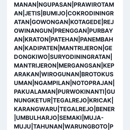
MANAN|NGUPASAN|PRAWIROTAM
AN|JETIS|BUMIJO|COKRODININGR
ATAN|GOWONGAN|KOTAGEDE|REJ
OWINANGUN|PRENGGAN|PURBAY
AN|KRATON|PATEHAN|PANEMBAH
AN|KADIPATEN|MANTRIJERON|GE
DONGKIWO|SURYODININGRATAN|
MANTRIJERON|MERGANGSAN|KEP
ARAKAN|WIROGUNAN|BROTOKUS
UMAN|NGAMPILAN|NOTOPRAJAN|
PAKUALAMAN|PURWOKINANTI|GU
NUNGKETUR|TEGALREJO|KRICAK|
KARANGWARU|TEGALREJO|BENER
|UMBULHARJO|SEMAKI|MUJA-
MUJU|TAHUNAN|WARUNGBOTO|P