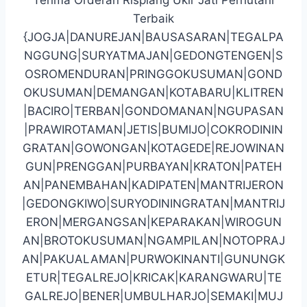
Terbaik
{JOGJA|DANUREJAN|BAUSASARAN|TEGALPA
NGGUNG|SURYATMAJAN|GEDONGTENGEN|S
OSROMENDURAN|PRINGGOKUSUMAN|GOND
OKUSUMAN|DEMANGAN|KOTABARU|KLITREN
|BACIRO|TERBAN|GONDOMANAN|NGUPASAN
|PRAWIROTAMAN|JETIS|BUMIJO|COKRODININ
GRATAN|GOWONGAN|KOTAGEDE|REJOWINAN
GUN|PRENGGAN|PURBAYAN|KRATON|PATEH
AN|PANEMBAHAN|KADIPATEN|MANTRIJERON
|GEDONGKIWO|SURYODININGRATAN|MANTRIJ
ERON|MERGANGSAN|KEPARAKAN|WIROGUN
AN|BROTOKUSUMAN|NGAMPILAN|NOTOPRAJ
AN|PAKUALAMAN|PURWOKINANTI|GUNUNGK
ETUR|TEGALREJO|KRICAK|KARANGWARU|TE
GALREJO|BENER|UMBULHARJO|SEMAKI|MUJ