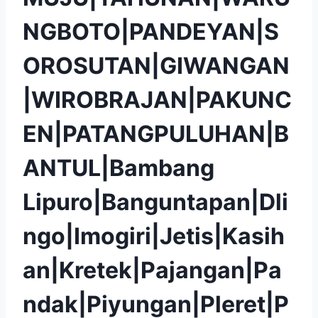
NGBOTO|PANDEYAN|S
OROSUTAN|GIWANGAN
|WIROBRAJAN|PAKUNC
EN|PATANGPULUHAN|B
ANTUL|Bambang
Lipuro|Banguntapan|Dli
ngo|Imogiri|Jetis|Kasih
an|Kretek|Pajangan|Pa
ndak|Piyungan|Pleret|P