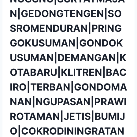
N|GEDONGTENGEN|SO
SROMENDURAN|PRING
GOKUSUMAN|GONDOK
USUMAN|DEMANGAN|K
OTABARU|KLITREN|BAC
IRO|TERBAN|GONDOMA
NAN|NGUPASAN|PRAWI
ROTAMAN|JETIS|BUMIJ
O|COKRODININGRATAN