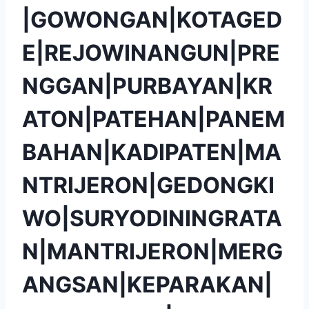
|GOWONGAN|KOTAGED
E|REJOWINANGUN|PRE
NGGAN|PURBAYAN|KR
ATON|PATEHAN|PANEM
BAHAN|KADIPATEN|MA
NTRIJERON|GEDONGKI
WO|SURYODININGRATA
N|MANTRIJERON|MERG
ANGSAN|KEPARAKAN|