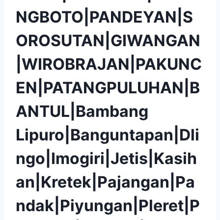
NGBOTO|PANDEYAN|S
OROSUTAN|GIWANGAN
|WIROBRAJAN|PAKUNC
EN|PATANGPULUHAN|B
ANTUL|Bambang
Lipuro|Banguntapan|Dli
ngo|Imogiri|Jetis|Kasih
an|Kretek|Pajangan|Pa
ndak|Piyungan|Pleret|P