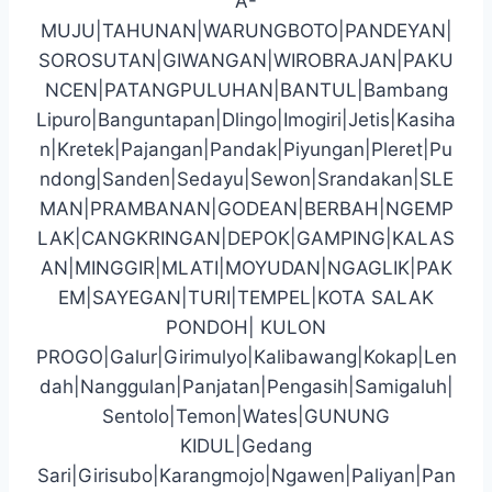
A-
MUJU|TAHUNAN|WARUNGBOTO|PANDEYAN|
SOROSUTAN|GIWANGAN|WIROBRAJAN|PAKU
NCEN|PATANGPULUHAN|BANTUL|Bambang
Lipuro|Banguntapan|Dlingo|Imogiri|Jetis|Kasiha
n|Kretek|Pajangan|Pandak|Piyungan|Pleret|Pu
ndong|Sanden|Sedayu|Sewon|Srandakan|SLE
MAN|PRAMBANAN|GODEAN|BERBAH|NGEMP
LAK|CANGKRINGAN|DEPOK|GAMPING|KALAS
AN|MINGGIR|MLATI|MOYUDAN|NGAGLIK|PAK
EM|SAYEGAN|TURI|TEMPEL|KOTA SALAK
PONDOH| KULON
PROGO|Galur|Girimulyo|Kalibawang|Kokap|Len
dah|Nanggulan|Panjatan|Pengasih|Samigaluh|
Sentolo|Temon|Wates|GUNUNG
KIDUL|Gedang
Sari|Girisubo|Karangmojo|Ngawen|Paliyan|Pan