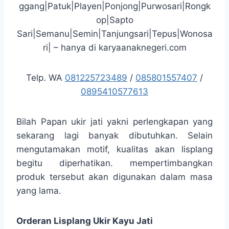
ggang|Patuk|Playen|Ponjong|Purwosari|Rongk
op|Sapto
Sari|Semanu|Semin|Tanjungsari|Tepus|Wonosa
ri| – hanya di karyaanaknegeri.com
Telp. WA
081225723489
/
085801557407
/
0895410577613
Bilah Papan ukir jati yakni perlengkapan yang
sekarang lagi banyak dibutuhkan. Selain
mengutamakan motif, kualitas akan lisplang
begitu diperhatikan. mempertimbangkan
produk tersebut akan digunakan dalam masa
yang lama.
Orderan Lisplang Ukir Kayu Jati