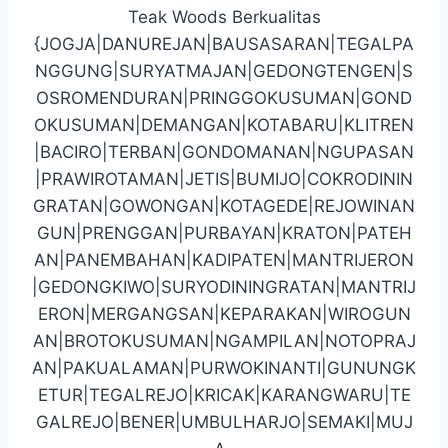
Teak Woods Berkualitas
{JOGJA|DANUREJAN|BAUSASARAN|TEGALPA
NGGUNG|SURYATMAJAN|GEDONGTENGEN|S
OSROMENDURAN|PRINGGOKUSUMAN|GOND
OKUSUMAN|DEMANGAN|KOTABARU|KLITREN
|BACIRO|TERBAN|GONDOMANAN|NGUPASAN
|PRAWIROTAMAN|JETIS|BUMIJO|COKRODININ
GRATAN|GOWONGAN|KOTAGEDE|REJOWINAN
GUN|PRENGGAN|PURBAYAN|KRATON|PATEH
AN|PANEMBAHAN|KADIPATEN|MANTRIJERON
|GEDONGKIWO|SURYODININGRATAN|MANTRIJ
ERON|MERGANGSAN|KEPARAKAN|WIROGUN
AN|BROTOKUSUMAN|NGAMPILAN|NOTOPRAJ
AN|PAKUALAMAN|PURWOKINANTI|GUNUNGK
ETUR|TEGALREJO|KRICAK|KARANGWARU|TE
GALREJO|BENER|UMBULHARJO|SEMAKI|MUJ