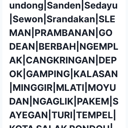
undong|Sanden|Sedayu
|Sewon|Srandakan|SLE
MAN|PRAMBANAN|GO
DEAN|BERBAH|NGEMPL
AK|CANGKRINGAN|DEP
OK|GAMPING|KALASAN
|MINGGIR|MLATI|MOYU
DAN|NGAGLIK|PAKEM|S
AYEGAN|TURI|TEMPEL|