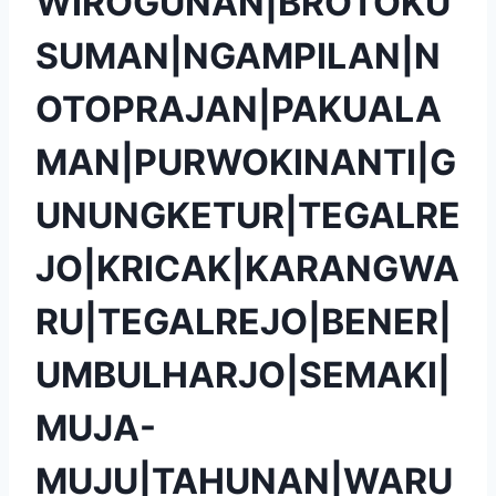
WIROGUNAN|BROTOKU
SUMAN|NGAMPILAN|N
OTOPRAJAN|PAKUALA
MAN|PURWOKINANTI|G
UNUNGKETUR|TEGALRE
JO|KRICAK|KARANGWA
RU|TEGALREJO|BENER|
UMBULHARJO|SEMAKI|
MUJA-
MUJU|TAHUNAN|WARU