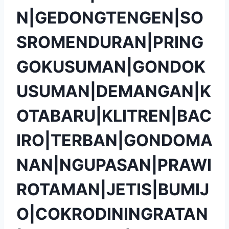
N|GEDONGTENGEN|SO
SROMENDURAN|PRING
GOKUSUMAN|GONDOK
USUMAN|DEMANGAN|K
OTABARU|KLITREN|BAC
IRO|TERBAN|GONDOMA
NAN|NGUPASAN|PRAWI
ROTAMAN|JETIS|BUMIJ
O|COKRODININGRATAN