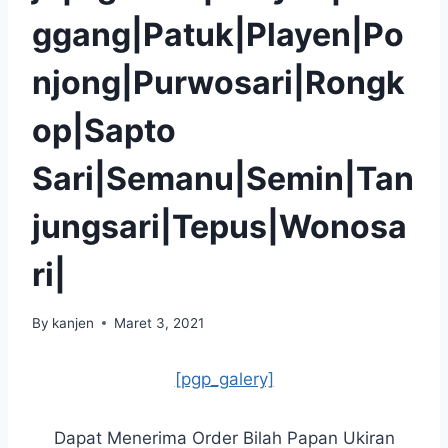
ggang|Patuk|Playen|Po
njong|Purwosari|Rongk
op|Sapto
Sari|Semanu|Semin|Tan
jungsari|Tepus|Wonosa
ri|
By
kanjen
Maret 3, 2021
[pgp_galery]
Dapat Menerima Order Bilah Papan Ukiran