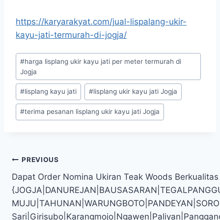
https://karyarakyat.com/jual-lispalang-ukir-
kayu-jati-termurah-di-jogja/
#
harga lisplang ukir kayu jati per meter termurah di
Jogja
#
lisplang kayu jati
#
lisplang ukir kayu jati Jogja
#
terima pesanan lisplang ukir kayu jati Jogja
PREVIOUS
Dapat Order Nomina Ukiran Teak Woods Berkualitas
{JOGJA|DANUREJAN|BAUSASARAN|TEGALPANGG
MUJU|TAHUNAN|WARUNGBOTO|PANDEYAN|SOROSUTAN
Sari|Girisubo|Karangmojo|Ngawen|Paliyan|Panggan