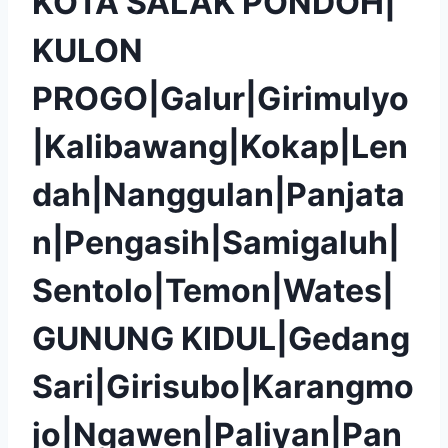
KOTA SALAK PONDOH|
KULON
PROGO|Galur|Girimulyo
|Kalibawang|Kokap|Len
dah|Nanggulan|Panjata
n|Pengasih|Samigaluh|
Sentolo|Temon|Wates|
GUNUNG KIDUL|Gedang
Sari|Girisubo|Karangmo
jo|Ngawen|Paliyan|Pan