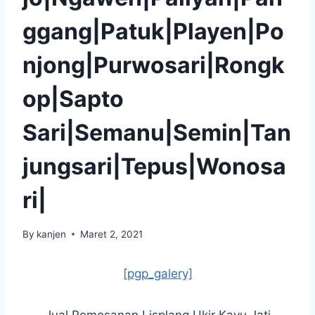
ggang|Patuk|Playen|Po
njong|Purwosari|Rongk
op|Sapto
Sari|Semanu|Semin|Tan
jungsari|Tepus|Wonosa
ri|
By
kanjen
Maret 2, 2021
[pgp_galery]
Jual Pemesanan Lisplang Ukir Kayu Jati