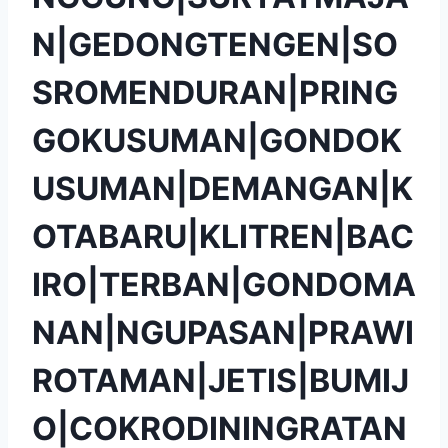
N|GEDONGTENGEN|SO
SROMENDURAN|PRING
GOKUSUMAN|GONDOK
USUMAN|DEMANGAN|K
OTABARU|KLITREN|BAC
IRO|TERBAN|GONDOMA
NAN|NGUPASAN|PRAWI
ROTAMAN|JETIS|BUMIJ
O|COKRODININGRATAN