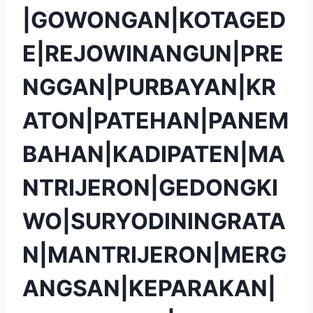
|GOWONGAN|KOTAGED
E|REJOWINANGUN|PRE
NGGAN|PURBAYAN|KR
ATON|PATEHAN|PANEM
BAHAN|KADIPATEN|MA
NTRIJERON|GEDONGKI
WO|SURYODININGRATA
N|MANTRIJERON|MERG
ANGSAN|KEPARAKAN|