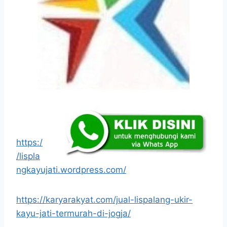
https:/
/lispla
ngkayujati.wordpress.com/
https://karyarakyat.com/jual-lispalang-ukir-
kayu-jati-termurah-di-jogja/