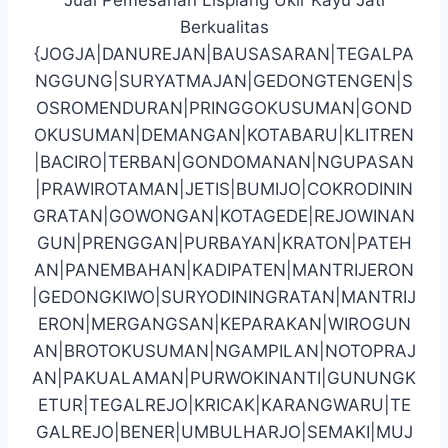
Berkualitas
{JOGJA|DANUREJAN|BAUSASARAN|TEGALPA
NGGUNG|SURYATMAJAN|GEDONGTENGEN|S
OSROMENDURAN|PRINGGOKUSUMAN|GOND
OKUSUMAN|DEMANGAN|KOTABARU|KLITREN
|BACIRO|TERBAN|GONDOMANAN|NGUPASAN
|PRAWIROTAMAN|JETIS|BUMIJO|COKRODININ
GRATAN|GOWONGAN|KOTAGEDE|REJOWINAN
GUN|PRENGGAN|PURBAYAN|KRATON|PATEH
AN|PANEMBAHAN|KADIPATEN|MANTRIJERON
|GEDONGKIWO|SURYODININGRATAN|MANTRIJ
ERON|MERGANGSAN|KEPARAKAN|WIROGUN
AN|BROTOKUSUMAN|NGAMPILAN|NOTOPRAJ
AN|PAKUALAMAN|PURWOKINANTI|GUNUNGK
ETUR|TEGALREJO|KRICAK|KARANGWARU|TE
GALREJO|BENER|UMBULHARJO|SEMAKI|MUJ