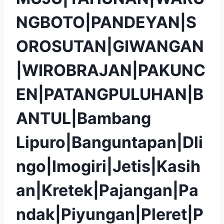
NGBOTO|PANDEYAN|S
OROSUTAN|GIWANGAN
|WIROBRAJAN|PAKUNC
EN|PATANGPULUHAN|B
ANTUL|Bambang
Lipuro|Banguntapan|Dli
ngo|Imogiri|Jetis|Kasih
an|Kretek|Pajangan|Pa
ndak|Piyungan|Pleret|P