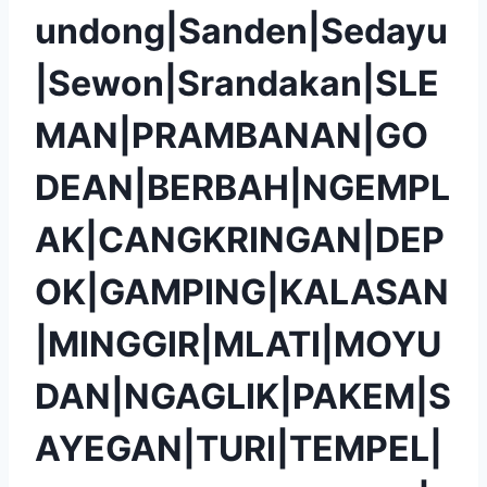
undong|Sanden|Sedayu
|Sewon|Srandakan|SLE
MAN|PRAMBANAN|GO
DEAN|BERBAH|NGEMPL
AK|CANGKRINGAN|DEP
OK|GAMPING|KALASAN
|MINGGIR|MLATI|MOYU
DAN|NGAGLIK|PAKEM|S
AYEGAN|TURI|TEMPEL|