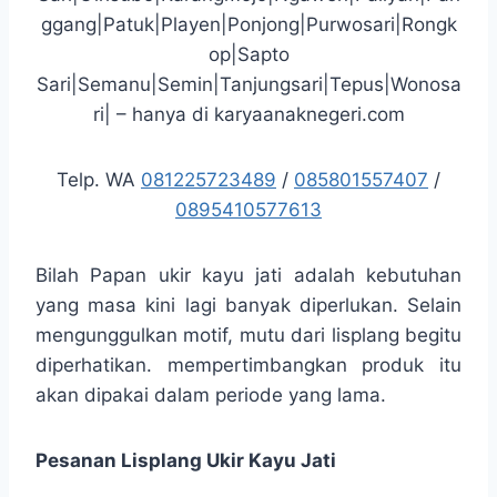
ggang|Patuk|Playen|Ponjong|Purwosari|Rongk
op|Sapto
Sari|Semanu|Semin|Tanjungsari|Tepus|Wonosa
ri| – hanya di karyaanaknegeri.com
Telp. WA
081225723489
/
085801557407
/
0895410577613
Bilah Papan ukir kayu jati adalah kebutuhan
yang masa kini lagi banyak diperlukan. Selain
mengunggulkan motif, mutu dari lisplang begitu
diperhatikan. mempertimbangkan produk itu
akan dipakai dalam periode yang lama.
Pesanan Lisplang Ukir Kayu Jati