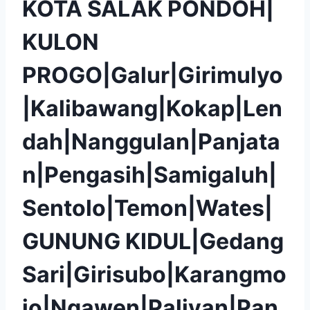
KOTA SALAK PONDOH|
KULON
PROGO|Galur|Girimulyo
|Kalibawang|Kokap|Len
dah|Nanggulan|Panjata
n|Pengasih|Samigaluh|
Sentolo|Temon|Wates|
GUNUNG KIDUL|Gedang
Sari|Girisubo|Karangmo
jo|Ngawen|Paliyan|Pan