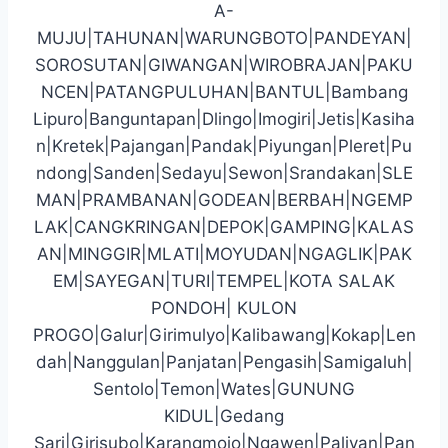
A-
MUJU|TAHUNAN|WARUNGBOTO|PANDEYAN|
SOROSUTAN|GIWANGAN|WIROBRAJAN|PAKU
NCEN|PATANGPULUHAN|BANTUL|Bambang
Lipuro|Banguntapan|Dlingo|Imogiri|Jetis|Kasiha
n|Kretek|Pajangan|Pandak|Piyungan|Pleret|Pu
ndong|Sanden|Sedayu|Sewon|Srandakan|SLE
MAN|PRAMBANAN|GODEAN|BERBAH|NGEMP
LAK|CANGKRINGAN|DEPOK|GAMPING|KALAS
AN|MINGGIR|MLATI|MOYUDAN|NGAGLIK|PAK
EM|SAYEGAN|TURI|TEMPEL|KOTA SALAK
PONDOH| KULON
PROGO|Galur|Girimulyo|Kalibawang|Kokap|Len
dah|Nanggulan|Panjatan|Pengasih|Samigaluh|
Sentolo|Temon|Wates|GUNUNG
KIDUL|Gedang
Sari|Girisubo|Karangmojo|Ngawen|Paliyan|Pan