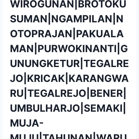
WIROGUNAN|BROTOKU
SUMAN|NGAMPILAN|N
OTOPRAJAN|PAKUALA
MAN|PURWOKINANTI|G
UNUNGKETUR|TEGALRE
JO|KRICAK|KARANGWA
RU|TEGALREJO|BENER|
UMBULHARJO|SEMAKI|
MUJA-
MUJU|TAHUNAN|WARU