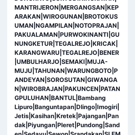
MANTRIJERON|MERGANGSAN|KEP
ARAKAN|WIROGUNAN|BROTOKUS
UMAN|NGAMPILAN|NOTOPRAJAN|
PAKUALAMAN|PURWOKINANTI|GU
NUNGKETUR|TEGALREJO|KRICAK|
KARANGWARU|TEGALREJO|BENER
|UMBULHARJO|SEMAKI|MUJA-
MUJU|TAHUNAN|WARUNGBOTO|P
ANDEYAN|SOROSUTAN|GIWANGA
N|WIROBRAJAN|PAKUNCEN|PATAN
GPULUHAN|BANTUL|Bambang
Lipuro|Banguntapan|Dlingo|Imogiri|
Jetis|Kasihan|Kretek|Pajangan|Pan
dak|Piyungan|Pleret|Pundong|Sand
en|Sedayu|Sewon|Srandakan|SLEM