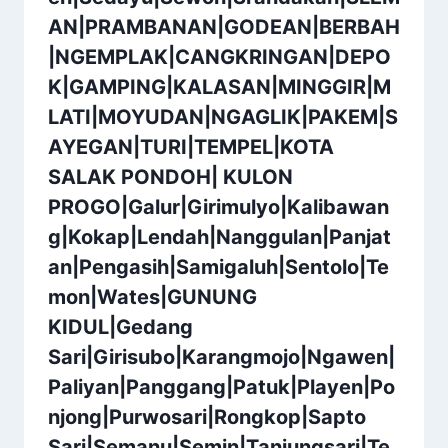
AN|PRAMBANAN|GODEAN|BERBAH
|NGEMPLAK|CANGKRINGAN|DEPO
K|GAMPING|KALASAN|MINGGIR|M
LATI|MOYUDAN|NGAGLIK|PAKEM|S
AYEGAN|TURI|TEMPEL|KOTA
SALAK PONDOH| KULON
PROGO|Galur|Girimulyo|Kalibawan
g|Kokap|Lendah|Nanggulan|Panjat
an|Pengasih|Samigaluh|Sentolo|Te
mon|Wates|GUNUNG
KIDUL|Gedang
Sari|Girisubo|Karangmojo|Ngawen|
Paliyan|Panggang|Patuk|Playen|Po
njong|Purwosari|Rongkop|Sapto
Sari|Semanu|Semin|Tanjungsari|Te