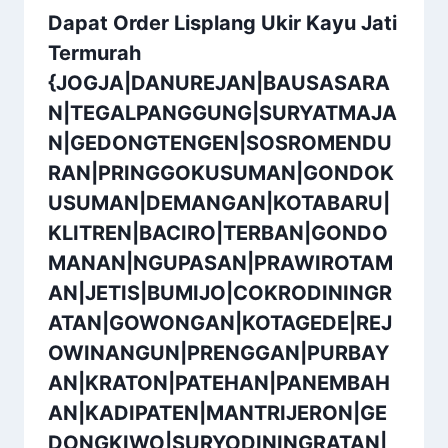
Dapat Order Lisplang Ukir Kayu Jati
Termurah
{JOGJA|DANUREJAN|BAUSASARA
N|TEGALPANGGUNG|SURYATMAJA
N|GEDONGTENGEN|SOSROMENDU
RAN|PRINGGOKUSUMAN|GONDOK
USUMAN|DEMANGAN|KOTABARU|
KLITREN|BACIRO|TERBAN|GONDO
MANAN|NGUPASAN|PRAWIROTAM
AN|JETIS|BUMIJO|COKRODININGR
ATAN|GOWONGAN|KOTAGEDE|REJ
OWINANGUN|PRENGGAN|PURBAY
AN|KRATON|PATEHAN|PANEMBAH
AN|KADIPATEN|MANTRIJERON|GE
DONGKIWO|SURYODININGRATAN|