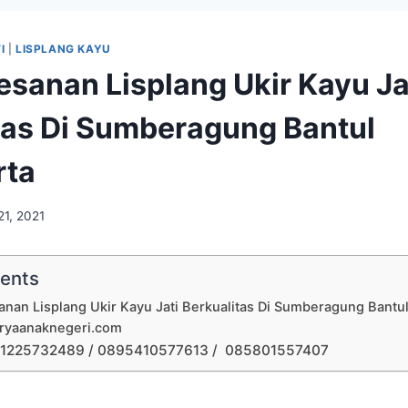
I
|
LISPLANG KAYU
esanan Lisplang Ukir Kayu Ja
tas Di Sumberagung Bantul
rta
21, 2021
tents
anan Lisplang Ukir Kayu Jati Berkualitas Di Sumberagung Bantul
aryaanaknegeri.com
1225732489 / 0895410577613 / 085801557407