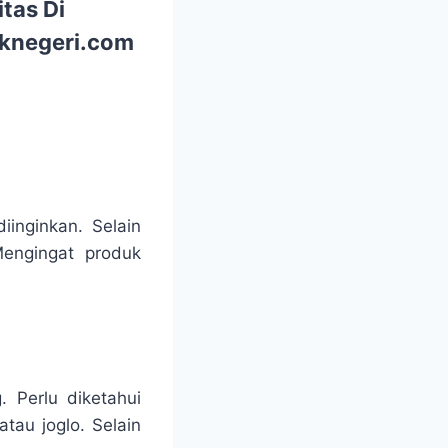
tas Di
aknegeri.com
iinginkan. Selain
 Mengingat produk
 Perlu diketahui
tau joglo. Selain