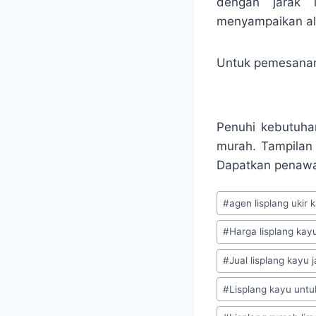
dengan jarak 
menyampaikan ala
Untuk pemesanan 
Penuhi kebutuha
murah. Tampilan 
Dapatkan penawar
#
agen lisplang ukir k
#
Harga lisplang kayu
#
Jual lisplang kayu j
#
Lisplang kayu untu