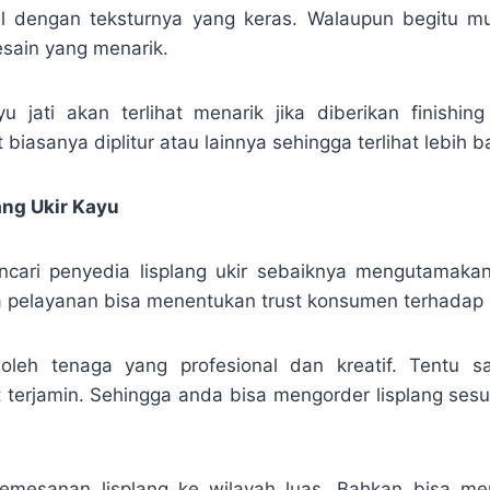
al dengan teksturnya yang keras. Walaupun begitu m
sain yang menarik.
yu jati akan terlihat menarik jika diberikan finishi
t biasanya diplitur atau lainnya sehingga terlihat lebih b
ang Ukir Kayu
ncari penyedia lisplang ukir sebaiknya mengutamaka
 pelayanan bisa menentukan trust konsumen terhadap 
 oleh tenaga yang profesional dan kreatif. Tentu sa
t terjamin. Sehingga anda bisa mengorder lisplang ses
emesanan lisplang ke wilayah luas. Bahkan bisa me