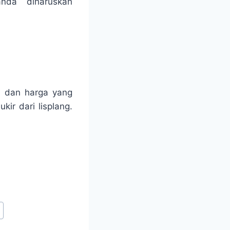
nda diharuskan
h dan harga yang
ir dari lisplang.