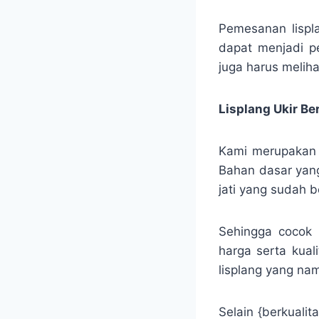
Pemesanan lispl
dapat menjadi p
juga harus meliha
Lisplang Ukir B
Kami merupakan sa
Bahan dasar yang
jati yang sudah b
Sehingga cocok 
harga serta kual
lisplang yang nam
Selain {berkualit