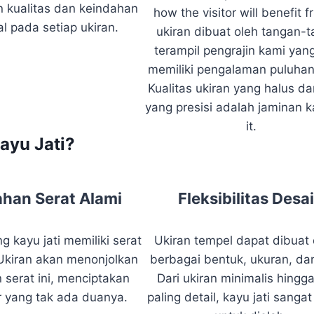
 kualitas dan keindahan
how the visitor will benefit f
l pada setiap ukiran.
ukiran dibuat oleh tangan-
terampil pengrajin kami yang
memiliki pengalaman puluhan
Kualitas ukiran yang halus da
yang presisi adalah jaminan 
it.
ayu Jati?
han Serat Alami
Fleksibilitas Desa
g kayu jati memiliki serat
Ukiran tempel dapat dibuat
 Ukiran akan menonjolkan
berbagai bentuk, ukuran, dan
 serat ini, menciptakan
Dari ukiran minimalis hingg
ir yang tak ada duanya.
paling detail, kayu jati sang